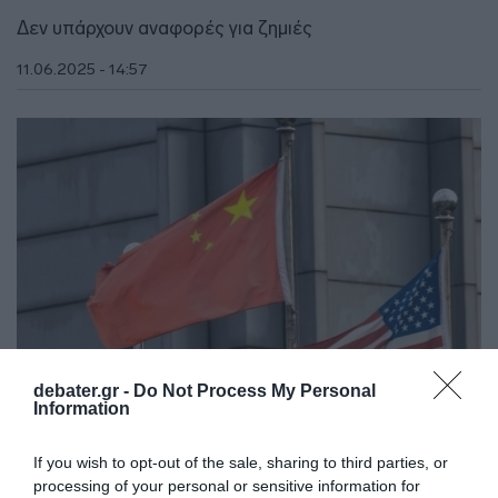
Δεν υπάρχουν αναφορές για ζημιές
11.06.2025 - 14:57
debater.gr -
Do Not Process My Personal
Information
ΔΙΕΘΝΗ
If you wish to opt-out of the sale, sharing to third parties, or
Η Κίνα προειδοποιεί τις ΗΠΑ για την Ταϊβάν –
processing of your personal or sensitive information for