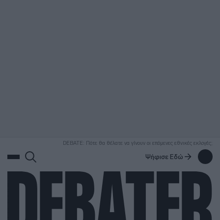
ΑΝΑΖΗΤΗΣΗ
DEBATE: Πότε θα θέλατε να γίνουν οι επόμενες εθνικές εκλογές;
Ψήφισε Εδώ