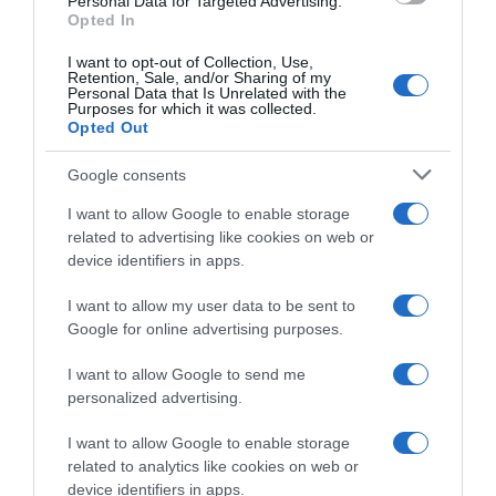
Personal Data for Targeted Advertising.
ΔΙΕΘΝΗ
Opted In
Συνετρίβη μαχητικό αεροσκάφος AT-5 Brave
Eagle στην Ταϊβάν
I want to opt-out of Collection, Use,
Retention, Sale, and/or Sharing of my
Personal Data that Is Unrelated with the
Ο πιλότος πρόλαβε να το εγκαταλείψει και είναι σώος,
Purposes for which it was collected.
Opted Out
σύμφωνα με την ενημέρωση από την Ταϊπέι
15.02.2025 - 08:38
Google consents
I want to allow Google to enable storage
related to advertising like cookies on web or
device identifiers in apps.
I want to allow my user data to be sent to
Google for online advertising purposes.
I want to allow Google to send me
personalized advertising.
I want to allow Google to enable storage
related to analytics like cookies on web or
device identifiers in apps.