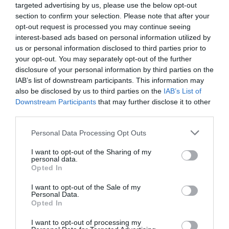
“Μην παίζετε με την φωτιά”
targeted advertising by us, please use the below opt-out
section to confirm your selection. Please note that after your
Η ΗΠΑ κατηγορεί την Κίνα ότι προετοιμάζει
opt-out request is processed you may continue seeing
στρατιωτική επέμβαση στην ΝΑ Ασία
interest-based ads based on personal information utilized by
us or personal information disclosed to third parties prior to
01.06.2025 - 09:32
your opt-out. You may separately opt-out of the further
disclosure of your personal information by third parties on the
IAB’s list of downstream participants. This information may
also be disclosed by us to third parties on the
IAB’s List of
Downstream Participants
that may further disclose it to other
third parties.
Please note that this website/app uses one or more Google
Personal Data Processing Opt Outs
services and may gather and store information including but
not limited to your visit or usage behaviour. You may click to
I want to opt-out of the Sharing of my
personal data.
grant or deny consent to Google and its third-party tags to
Opted In
use your data for below specified purposes in below Google
consent section.
I want to opt-out of the Sale of my
Personal Data.
Opted In
I want to opt-out of processing my