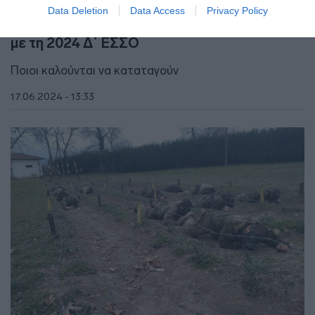
ΕΛΛΑΔΑ
Data Deletion
Data Access
Privacy Policy
Πρόσκληση για κατάταξη στο Στρατό Ξηράς
με τη 2024 Δ΄ ΕΣΣΟ
Ποιοι καλούνται να καταταγούν
17.06.2024 - 13:33