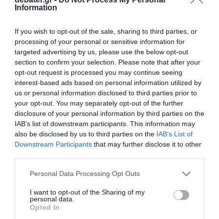
Καλούνται να παρουσιαστούν από 19 έως 23 Μαΐου
Information
24.04.2025 - 12:40
If you wish to opt-out of the sale, sharing to third parties, or
processing of your personal or sensitive information for
targeted advertising by us, please use the below opt-out
section to confirm your selection. Please note that after your
opt-out request is processed you may continue seeing
interest-based ads based on personal information utilized by
us or personal information disclosed to third parties prior to
your opt-out. You may separately opt-out of the further
disclosure of your personal information by third parties on the
IAB’s list of downstream participants. This information may
also be disclosed by us to third parties on the
IAB’s List of
Downstream Participants
that may further disclose it to other
third parties.
Please note that this website/app uses one or more Google
Personal Data Processing Opt Outs
services and may gather and store information including but
ΕΛΛΑΔΑ
not limited to your visit or usage behaviour. You may click to
I want to opt-out of the Sharing of my
personal data.
Τιμάται αύριο ο Άγιος Γεώργιος, ο προστάτης
grant or deny consent to Google and its third-party tags to
Opted In
του Στρατού Ξηράς
use your data for below specified purposes in below Google