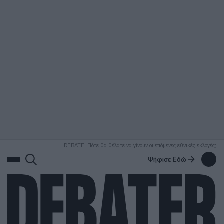
ΑΝΑΖΗΤΗΣΗ
DEBATE: Πότε θα θέλατε να γίνουν οι επόμενες εθνικές εκλογές;
Ψήφισε Εδώ