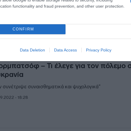
υγό του
cation functionality and fraud prevention, and other user protection.
9.2022 - 09:51
CONFIRM
ΘΝΗ
Data Deletion
Data Access
Privacy Policy
οκαλύψεις από τον διερμηνέα του
ορμπατσόφ – Τι έλεγε για τον πόλεμο 
κρανία
ν συνέτριψε συναισθηματικά και ψυχολογικά"
9.2022 - 18:28