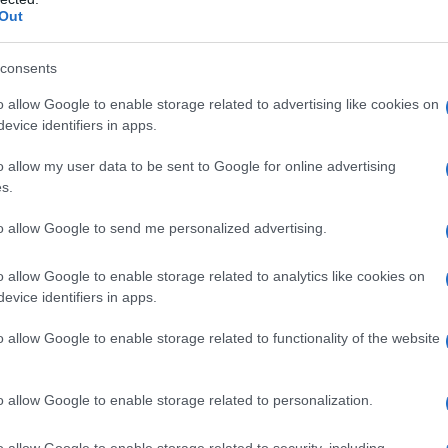
Out
ε διστάζει να προκαλέσει λουτρό αίματ
οργισμένος ο Πούτιν “ρίχνει” τα βέλη 
consents
η Δύση
o allow Google to enable storage related to advertising like cookies on
evice identifiers in apps.
ς κατηγορίες εξαπέλυσε ο Ρώσος Πρόεδρος
9.2022 - 19:41
o allow my user data to be sent to Google for online advertising
s.
to allow Google to send me personalized advertising.
o allow Google to enable storage related to analytics like cookies on
evice identifiers in apps.
ΘΝΗ
 “ύστατο χαίρε” στον Μιχαήλ Γκορμπ
o allow Google to enable storage related to functionality of the website
Χωρίς την παρουσία Ευρωπαίων ηγετώ
λετή
o allow Google to enable storage related to personalization.
ταφεί στο νεκροταφείο Νοβοντεβίτσι της Μόσχας, δίπλα 
o allow Google to enable storage related to security, including