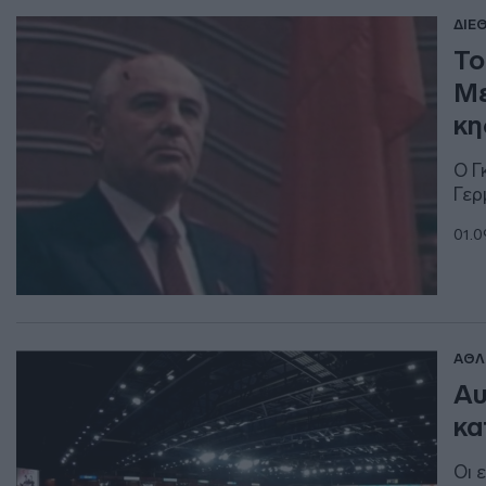
ΔΙΕ
Το
Με
κη
Ο Γ
Γερ
01.0
ΑΘΛ
Αυ
κα
Οι 