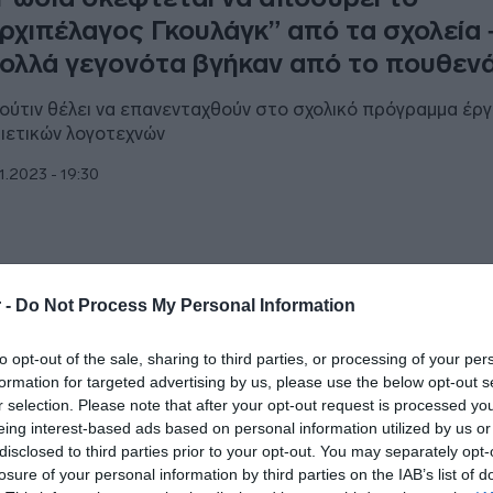
ρχιπέλαγος Γκουλάγκ” από τα σχολεία 
ολλά γεγονότα βγήκαν από το πουθεν
ούτιν θέλει να επανενταχθούν στο σχολικό πρόγραμμα έρ
ιετικών λογοτεχνών
1.2023 - 19:30
ΘΝΗ
 -
Do Not Process My Personal Information
Πούτιν έγινε ο νέος “άρχοντας των
to opt-out of the sale, sharing to third parties, or processing of your per
χτυλιδιών” – Το ιδιαίτερο δώρο που έκ
formation for targeted advertising by us, please use the below opt-out s
χηγούς κρατών (pics)
r selection. Please note that after your opt-out request is processed y
eing interest-based ads based on personal information utilized by us or
φα, πλάκα ή συνειδητή παραπομπή;
disclosed to third parties prior to your opt-out. You may separately opt-
losure of your personal information by third parties on the IAB’s list of
2.2022 - 23:30