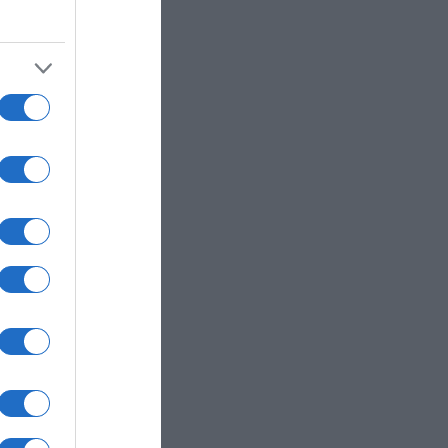
ος” –
του
ατσόφ
ν η
στη