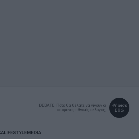
Ψήφισε
DEBATE: Πότε θα θέλατε να γίνουν οι
επόμενες εθνικές εκλογές;
Εδώ
ΚΑ
LIFESTYLE
MEDIA