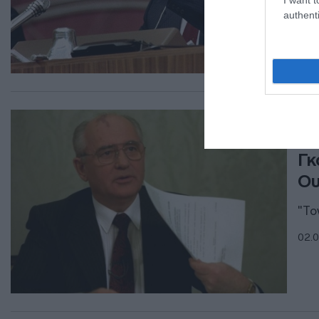
σύζ
authenti
03.0
ΔΙΕ
Απ
Γκ
Ου
"Το
02.0