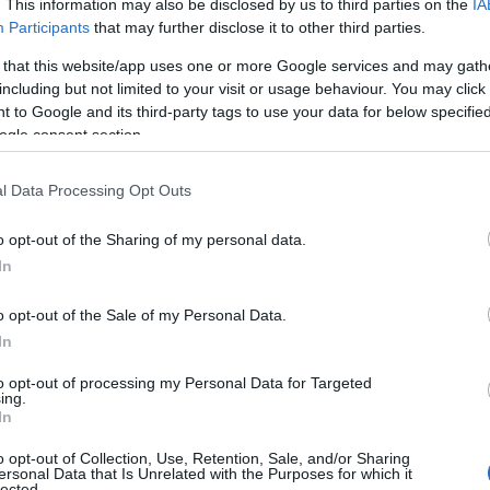
. This information may also be disclosed by us to third parties on the
IA
Participants
that may further disclose it to other third parties.
 that this website/app uses one or more Google services and may gath
including but not limited to your visit or usage behaviour. You may click 
 to Google and its third-party tags to use your data for below specifi
ogle consent section.
ΘΝΗ
Πολωνία κατεδάφισε τέσσερα σοβιετικ
l Data Processing Opt Outs
ημεία – Η οργισμένη απάντηση του
o opt-out of the Sharing of my personal data.
εμλίνου (pic)
In
τό είναι ένα τερατώδες ψέμα"
o opt-out of the Sale of my Personal Data.
0.2022 - 23:15
In
to opt-out of processing my Personal Data for Targeted
ing.
In
o opt-out of Collection, Use, Retention, Sale, and/or Sharing
ersonal Data that Is Unrelated with the Purposes for which it
ΘΝΗ
lected.