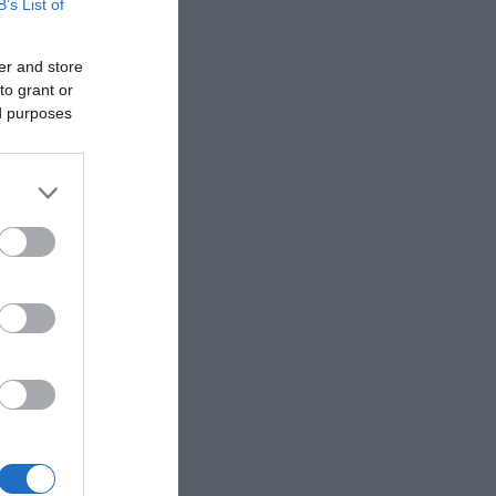
B’s List of
er and store
to grant or
ed purposes
ά