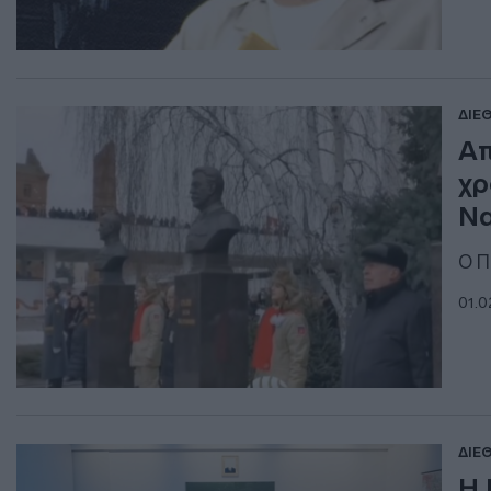
ΔΙΕ
Απ
χρ
Να
Ο Π
01.0
ΔΙΕ
Η 