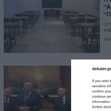
“Α
“Π
Ο Π
σοβ
23.0
ΔΙΕ
debater.gr
Ο 
If you wish 
δα
sensitive in
αρ
confirm you
continue se
Γκά
information 
further disc
28.1