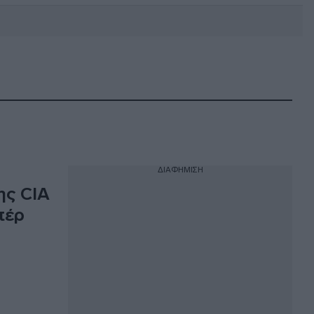
DEBATE: Πότε θα θέλατε να
γίνουν οι επόμενες εθνικές
εκλογές;
ΔΙΑΦΗΜΙΣΗ
ης CIA
πέρ