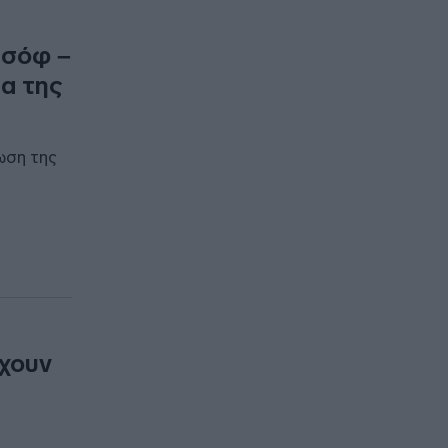
τσόφ –
ρα της
ωση της
έχουν
)