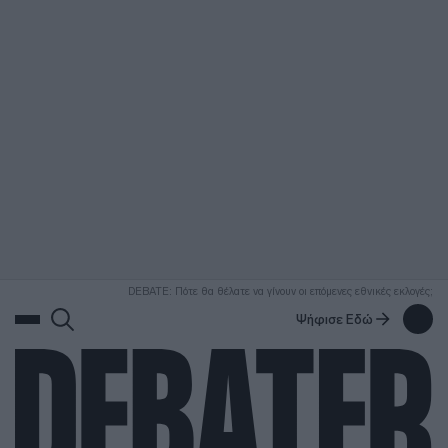
ΑΝΑΖΗΤΗΣΗ
DEBATE: Πότε θα θέλατε να γίνουν οι επόμενες εθνικές εκλογές;
Ψήφισε Εδώ