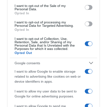
consent section.
I want to opt-out of the Sale of my
Personal Data.
Opted In
I want to opt-out of processing my
ΔΙΕΘΝΗ
Personal Data for Targeted Advertising.
Opted In
Σουδάν: Τουλάχιστον 12 νεκροί σε νέα
επίθεση παραστρατιωτικών εναντίον
I want to opt-out of Collection, Use,
νοσοκομείου στην Ελ Φάσερ
Retention, Sale, and/or Sharing of my
Personal Data that Is Unrelated with the
Purposes for which it was collected.
Πρόκειται για τη δεύτερη επίθεση σε αυτό το
Opted Out
νοσοκομειακό συγκρότημα το τελευταίο 24ωρο
Google consents
08.10.2025 - 21:04
I want to allow Google to enable storage
related to advertising like cookies on web or
device identifiers in apps.
I want to allow my user data to be sent to
Google for online advertising purposes.
I want to allow Google to send me