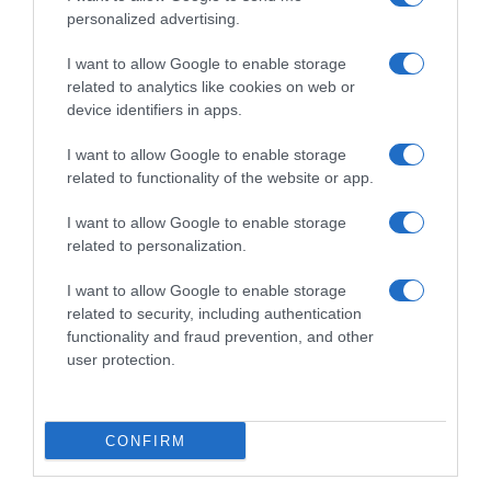
personalized advertising.
I want to allow Google to enable storage
related to analytics like cookies on web or
device identifiers in apps.
I want to allow Google to enable storage
related to functionality of the website or app.
ΔΙΕΘΝΗ
Σουδάν: Τουλάχιστον 18 άμαχοι σκοτώθηκαν
I want to allow Google to enable storage
σε επίθεση παραστρατιωτικών στο
related to personalization.
Νταρφούρ
I want to allow Google to enable storage
Υπό πολιορκία για περισσότερες από 500 ημέρες, η
related to security, including authentication
πόλη Ελ Φάσερ
functionality and fraud prevention, and other
user protection.
16.09.2025 - 22:50
CONFIRM