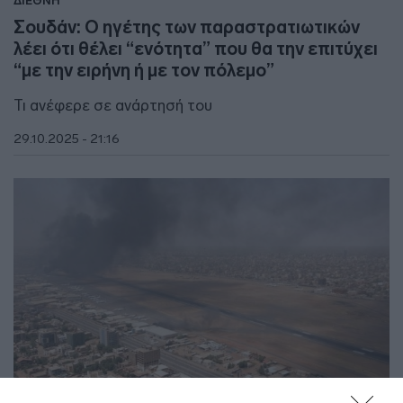
ΔΙΕΘΝΗ
Σουδάν: Ο ηγέτης των παραστρατιωτικών
λέει ότι θέλει “ενότητα” που θα την επιτύχει
“με την ειρήνη ή με τον πόλεμο”
Τι ανέφερε σε ανάρτησή του
29.10.2025 - 21:16