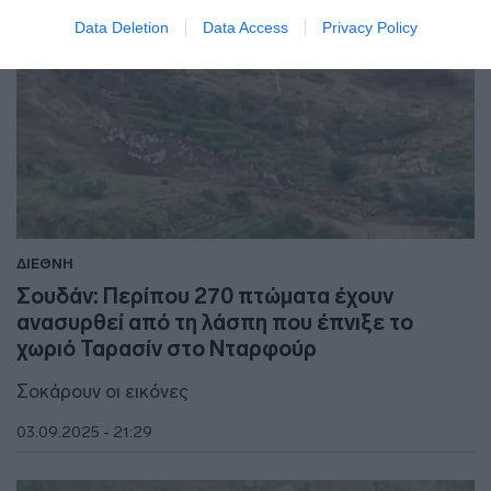
Data Deletion
Data Access
Privacy Policy
ΔΙΕΘΝΗ
Σουδάν: Περίπου 270 πτώματα έχουν
ανασυρθεί από τη λάσπη που έπνιξε το
χωριό Ταρασίν στο Νταρφούρ
Σοκάρουν οι εικόνες
03.09.2025 - 21:29