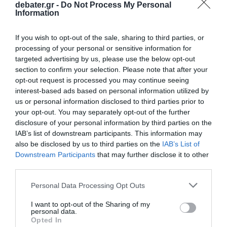
debater.gr -
Do Not Process My Personal
Information
ΔΙΕΘΝΗ
If you wish to opt-out of the sale, sharing to third parties, or
Νότιο Σουδάν: 300.000 άνθρωποι
processing of your personal or sensitive information for
εκτοπίστηκαν το 2025 λόγω σύγκρουσης,
targeted advertising by us, please use the below opt-out
σύμφωνα με τον ΟΗΕ
section to confirm your selection. Please note that after your
opt-out request is processed you may continue seeing
Οι μάχες εντάχθηκαν τον Μάρτιο
interest-based ads based on personal information utilized by
us or personal information disclosed to third parties prior to
13.10.2025 - 15:58
your opt-out. You may separately opt-out of the further
disclosure of your personal information by third parties on the
IAB’s list of downstream participants. This information may
also be disclosed by us to third parties on the
IAB’s List of
Downstream Participants
that may further disclose it to other
third parties.
Please note that this website/app uses one or more Google
Personal Data Processing Opt Outs
services and may gather and store information including but
not limited to your visit or usage behaviour. You may click to
I want to opt-out of the Sharing of my
personal data.
grant or deny consent to Google and its third-party tags to
Opted In
use your data for below specified purposes in below Google