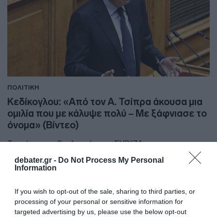
ΠΟΛΙΤΙΚΗ
Κεδίκογλου: «Από τον Α. Τσίπρα άκουσα μια
ομιλία που με κάλυψε πολύ – Με ξάφνιασε το
όνομα» (Βίντεο)
Τι ανέφερε ο βουλευτής του ΣΥΡΙΖΑ
debater.gr -
Do Not Process My Personal
27.05.2026 - 23:20
Information
If you wish to opt-out of the sale, sharing to third parties, or
processing of your personal or sensitive information for
targeted advertising by us, please use the below opt-out