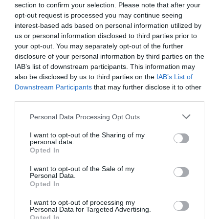
section to confirm your selection. Please note that after your
opt-out request is processed you may continue seeing
interest-based ads based on personal information utilized by
us or personal information disclosed to third parties prior to
your opt-out. You may separately opt-out of the further
disclosure of your personal information by third parties on the
IAB’s list of downstream participants. This information may
also be disclosed by us to third parties on the
IAB’s List of
Downstream Participants
that may further disclose it to other
third parties.
ΠΟΛΙΤΙΚΗ
Please note that this website/app uses one or more Google
Personal Data Processing Opt Outs
services and may gather and store information including but
Κεδίκογλου: “Θα υπέβαλα την παραίτηση μου
not limited to your visit or usage behaviour. You may click to
I want to opt-out of the Sharing of my
από τον ΣΥΡΙΖΑ για να πάω στο κόμμα
personal data.
grant or deny consent to Google and its third-party tags to
Τσίπρα”
Opted In
use your data for below specified purposes in below Google
consent section.
"Θα το έκαναν κι άλλοι συνάδελφοί μου"
I want to opt-out of the Sale of my
Personal Data.
Opted In
22.04.2026 - 12:10
I want to opt-out of processing my
Personal Data for Targeted Advertising.
Opted In