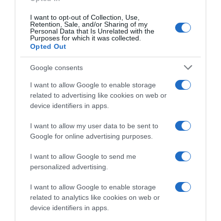
I want to opt-out of Collection, Use,
Retention, Sale, and/or Sharing of my
Personal Data that Is Unrelated with the
Purposes for which it was collected.
Opted Out
Google consents
I want to allow Google to enable storage
related to advertising like cookies on web or
device identifiers in apps.
I want to allow my user data to be sent to
Google for online advertising purposes.
ΠΟΛΙΤΙΚΗ
Συμεών Κεδίκογλου: «Ο Νίκος Παππάς μου
I want to allow Google to send me
πέταξε καρέκλα σε ΚΕ επειδή είχα κάνει
personalized advertising.
δηλώσεις εναντίον του» (βίντεο)
I want to allow Google to enable storage
Μετά την υβριστική ανάρτηση του ευρωβουλευτή του
related to analytics like cookies on web or
ΣΥΡΙΖΑ
device identifiers in apps.