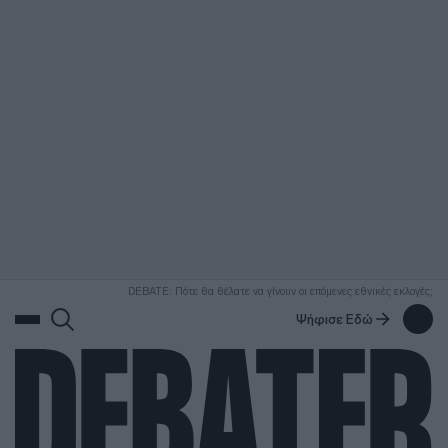
ΑΝΑΖΗΤΗΣΗ
DEBATE: Πότε θα θέλατε να γίνουν οι επόμενες εθνικές εκλογές;
Ψήφισε Εδώ