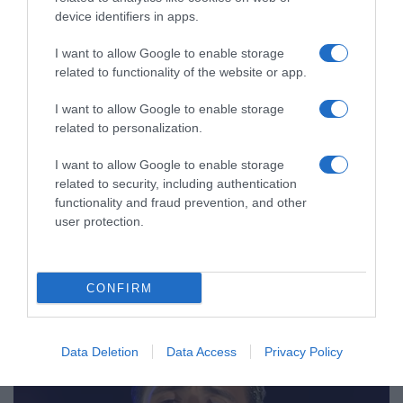
device identifiers in apps.
I want to allow Google to enable storage
related to functionality of the website or app.
I want to allow Google to enable storage
related to personalization.
LIFESTYLE
Τι αποκαλύπτει ο γιατρός του Νίκου Βέρτη
I want to allow Google to enable storage
για την υγεία του – «Είναι πολύ
related to security, including authentication
βελτιωμένος…»
functionality and fraud prevention, and other
user protection.
Πότε θα πάρει εξιτήριο;
15.04.2024 - 11:59
CONFIRM
Data Deletion
Data Access
Privacy Policy