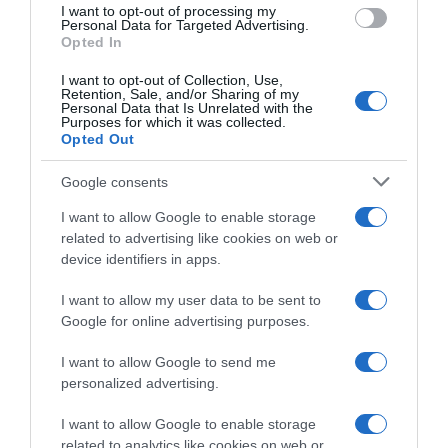
I want to opt-out of processing my
Personal Data for Targeted Advertising.
Opted In
I want to opt-out of Collection, Use,
Retention, Sale, and/or Sharing of my
LIFESTYLE
Personal Data that Is Unrelated with the
Purposes for which it was collected.
Εξιτήριο από το νοσοκομείο για τον Νίκο
Opted Out
Βέρτη μετά την περιπέτεια της υγείας του
Google consents
Πότε θα επιστρέψει στο νυχτερινό κέντρο που
εμφανίζεται;
I want to allow Google to enable storage
related to advertising like cookies on web or
17.04.2024 - 12:02
device identifiers in apps.
I want to allow my user data to be sent to
Google for online advertising purposes.
I want to allow Google to send me
personalized advertising.
I want to allow Google to enable storage
related to analytics like cookies on web or