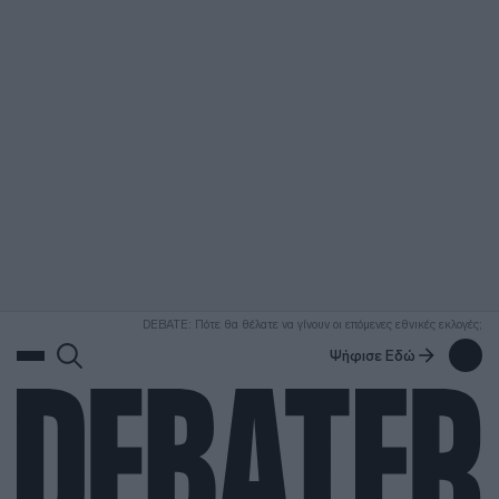
ΑΝΑΖΗΤΗΣΗ
DEBATE: Πότε θα θέλατε να γίνουν οι επόμενες εθνικές εκλογές;
Ψήφισε Εδώ