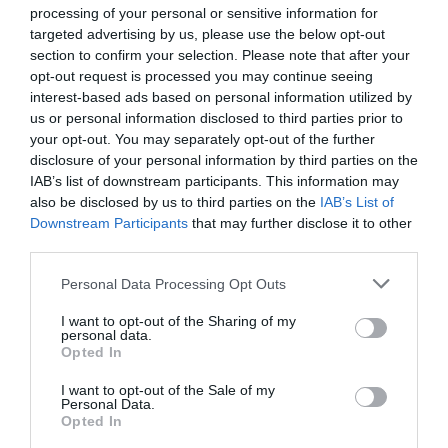
processing of your personal or sensitive information for
targeted advertising by us, please use the below opt-out
LIFESTYLE
section to confirm your selection. Please note that after your
opt-out request is processed you may continue seeing
Νίκος Βέρτης – Τα συγκινητικά λόγια στον
interest-based ads based on personal information utilized by
Βασίλη Καρρά, κατά την διάρκεια συναυλίας
us or personal information disclosed to third parties prior to
του
your opt-out. You may separately opt-out of the further
disclosure of your personal information by third parties on the
Η αφιέρωση που του έκανε
IAB’s list of downstream participants. This information may
also be disclosed by us to third parties on the
IAB’s List of
21.08.2024 - 09:44
Downstream Participants
that may further disclose it to other
third parties.
Please note that this website/app uses one or more Google
Personal Data Processing Opt Outs
services and may gather and store information including but
not limited to your visit or usage behaviour. You may click to
I want to opt-out of the Sharing of my
personal data.
grant or deny consent to Google and its third-party tags to
Opted In
use your data for below specified purposes in below Google
consent section.
I want to opt-out of the Sale of my
Personal Data.
Opted In