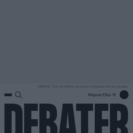
ΑΝΑΖΗΤΗΣΗ
DEBATE: Πότε θα θέλατε να γίνουν οι επόμενες εθνικές εκλογές;
Ψήφισε Εδώ