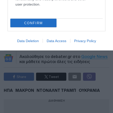
user protection.
Αργυρούπολη: Με “άρωμα” Greek Mafia ο
εμπρησμός του βενζινάδικου (Βίντεο)
CONFIRM
Προσθήκη ως προτεινόμενη
πηγή στην Google
Data Deletion
Data Access
Privacy Policy
Ακολούθησε το debater.gr στο
Google News
και μάθετε πρώτοι όλες τις ειδήσεις
Share
Tweet
ΗΠΑ
ΜΑΚΡΟΝ
ΝΤΟΝΑΛΝΤ ΤΡΑΜΠ
ΟΥΚΡΑΝΙΑ
ΔΙΑΦΗΜΙΣΗ