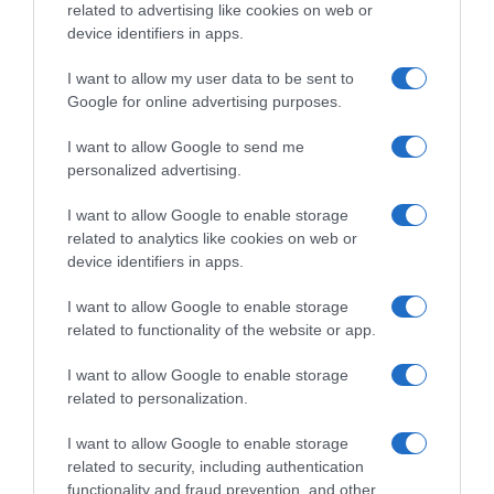
Ευρώπη έχει ικανότητα ανάπτυξης,
related to advertising like cookies on web or
device identifiers in apps.
οικονομικές δυνατότητες, (ικανότητα)
συνεργασίας με τους Αμερικανούς
», θα
I want to allow my user data to be sent to
σημειώσει ο Γάλλος πρόεδρος.
Google for online advertising purposes.
I want to allow Google to send me
Από την άλλη πρόκειται να προειδοποιήσει
personalized advertising.
τον Τραμπ ότι οι Ευρωπαίοι θα απαντήσουν
στην περίπτωση που οι ΗΠΑ επιβάλουν
I want to allow Google to enable storage
related to analytics like cookies on web or
επιπλέον δασμούς στα προϊόντα τους.
device identifiers in apps.
ΠΗΓΗ: ΑΠΕ-ΜΠΕ
I want to allow Google to enable storage
related to functionality of the website or app.
Ειδήσεις σήμερα:
I want to allow Google to enable storage
related to personalization.
Γερμανικές εκλογές: Προς κυβέρνηση
μεγάλου συνασπισμού CDU, SPD –
I want to allow Google to enable storage
related to security, including authentication
Αξιωματική αντιπολίτευση το AfD
functionality and fraud prevention, and other