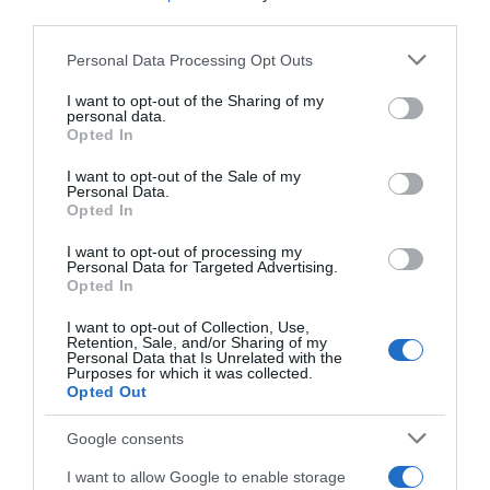
απαντήσει σε περίπτωση ρωσική επίθεσης,
third parties.
ελπίζουν οι Ευρωπαίοι.
Please note that this website/app uses one or more Google
Personal Data Processing Opt Outs
services and may gather and store information including but
Ο Μακρόν ελπίζει επίσης να δείξει στον
not limited to your visit or usage behaviour. You may click to
I want to opt-out of the Sharing of my
Τραμπ ότι, αν φανεί πολύ υποχωρητικός
personal data.
grant or deny consent to Google and its third-party tags to
Opted In
έναντι της Ρωσίας, ενδέχεται να ενθαρρύνει
use your data for below specified purposes in below Google
consent section.
τον βασικό του αντίπαλο, την Κίνα, να εντείνει
I want to opt-out of the Sale of my
Personal Data.
τις πιέσεις της στην Ταϊβάν.
Opted In
I want to opt-out of processing my
Η κυβέρνηση του Ρεπουμπλικάνου μοιάζει να
Personal Data for Targeted Advertising.
Opted In
συμφωνεί αυτή τη στιγμή με τη Μόσχα,
εκτιμώντας ότι «
δεν είναι ρεαλιστικό
» η
I want to opt-out of Collection, Use,
Retention, Sale, and/or Sharing of my
Ουκρανία να ανακτήσει τα εδάφη που έχασε
Personal Data that Is Unrelated with the
Purposes for which it was collected.
από τη Ρωσία ή να ενταχθεί στο ΝΑΤΟ.
Opted Out
«
Είναι προς το συμφέρον του να
Google consents
συνεργαστεί με τους Ευρωπαίους διότι η
I want to allow Google to enable storage