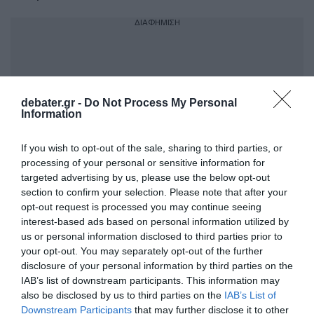
ΔΙΑΦΗΜΙΣΗ
debater.gr -
Do Not Process My Personal
Information
If you wish to opt-out of the sale, sharing to third parties, or
processing of your personal or sensitive information for
targeted advertising by us, please use the below opt-out
section to confirm your selection. Please note that after your
opt-out request is processed you may continue seeing
Η κυβέρνηση Τραμπ αποκλείει το
interest-based ads based on personal information utilized by
ενδεχόμενο να στείλει χερσαίες δυνάμεις
us or personal information disclosed to third parties prior to
your opt-out. You may separately opt-out of the further
στην Ουκρανία, αλλά θα μπορούσε να
disclosure of your personal information by third parties on the
προσφέρει επιμελητειακή βοήθεια, πλήγματα
IAB’s list of downstream participants. This information may
σε βάθος, πληροφορίες και να δεσμευθεί να
also be disclosed by us to third parties on the
IAB’s List of
Downstream Participants
that may further disclose it to other