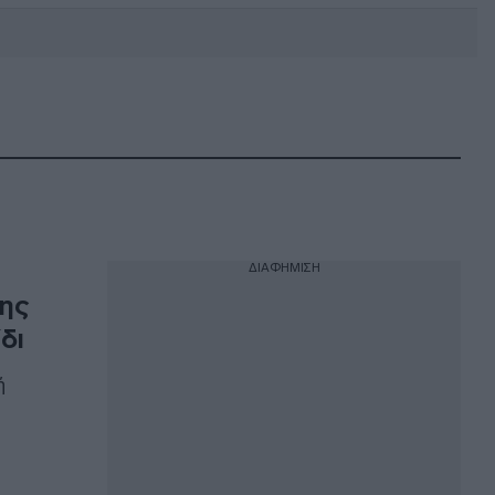
DEBATE: Πότε θα θέλατε να
γίνουν οι επόμενες εθνικές
εκλογές;
ΔΙΑΦΗΜΙΣΗ
της
δι
ή