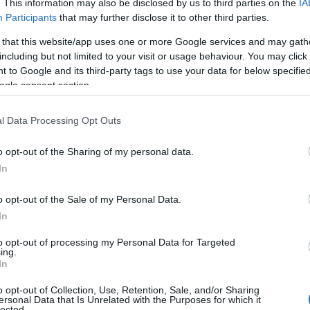
. This information may also be disclosed by us to third parties on the
IA
Participants
that may further disclose it to other third parties.
 that this website/app uses one or more Google services and may gath
including but not limited to your visit or usage behaviour. You may click 
 to Google and its third-party tags to use your data for below specifi
ogle consent section.
ΙΤΙΚΗ
ώργος Καραμέρος: Το ακρωνύμιο ΕΛΑΣ
l Data Processing Opt Outs
ηλό συμβολισμό, πατριωτική ανάγνωση
o opt-out of the Sharing of my personal data.
ρό για την Αριστερά και την Ελλάδα
In
Συμπαράταξη είναι ευκταία»
o opt-out of the Sale of my Personal Data.
5.2026 - 23:25
In
to opt-out of processing my Personal Data for Targeted
ing.
In
o opt-out of Collection, Use, Retention, Sale, and/or Sharing
ersonal Data that Is Unrelated with the Purposes for which it
ΙΤΙΚΗ
lected.