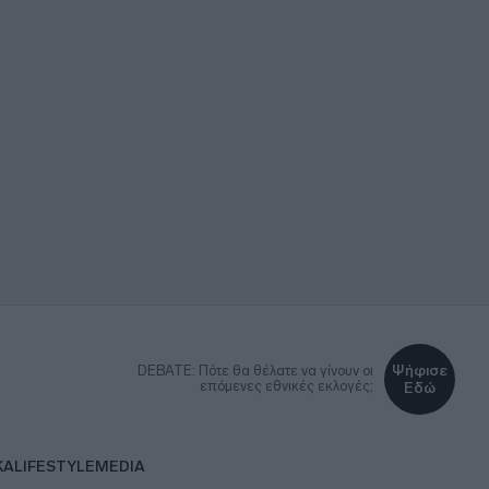
Ψήφισε
DEBATE: Πότε θα θέλατε να γίνουν οι
επόμενες εθνικές εκλογές;
Εδώ
ΚΑ
LIFESTYLE
MEDIA