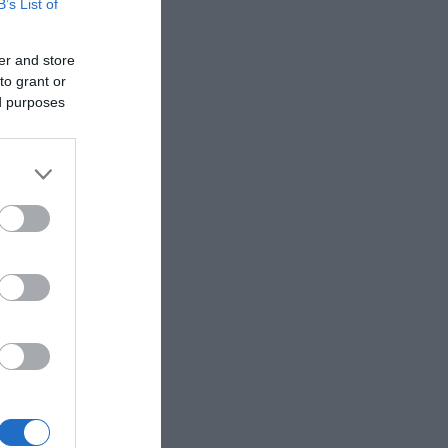
B’s List of
er and store
to grant or
ed purposes
 με
 και