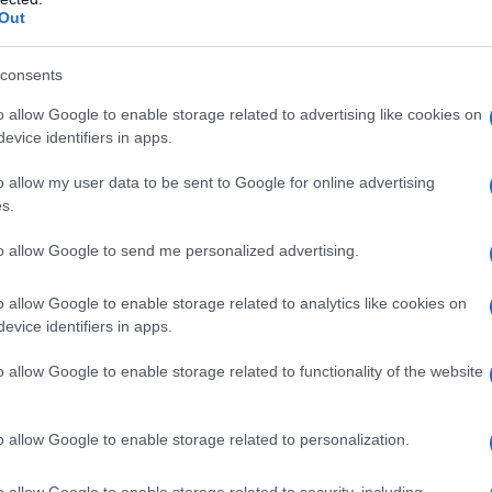
Out
ραμέρος για Καρυστιανού: Το κόμμα τ
ναι δεξιά – Χρησιμοποιεί θρησκευτικά
consents
μβολα για να κοντράρει Βελόπουλο και
o allow Google to enable storage related to advertising like cookies on
evice identifiers in apps.
λο το κίνημα των Τεμπών και άλλο ένα πρόσωπο να αποσπά
κάνει πολιτικό κόμμα"
o allow my user data to be sent to Google for online advertising
s.
5.2026 - 13:37
to allow Google to send me personalized advertising.
o allow Google to enable storage related to analytics like cookies on
evice identifiers in apps.
ΙΤΙΚΗ
ραμέρος για τον νεκρό ηλικιωμένο στη
o allow Google to enable storage related to functionality of the website
τιά στην Ανατολική Αττική: Εκφράζου
λλυπητήριά μας στους οικείους του
o allow Google to enable storage related to personalization.
ανέφερε σε ανάρτησή του
o allow Google to enable storage related to security, including