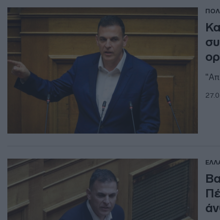
ΠΟΛ
Κα
συ
ορ
"Απ
27.0
ΕΛΛ
Βα
Πέ
άν