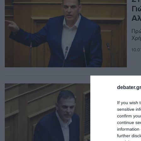
Γι
Αλ
Πρώ
Χρή
10.0
ΠΟΛ
debater.gr
Πα
If you wish 
Γι
sensitive in
confirm you
"Η 
continue se
information 
04.0
further disc