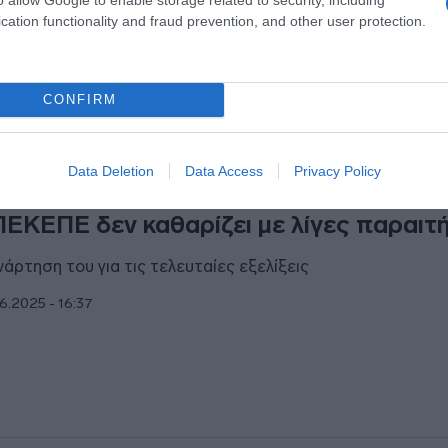
cation functionality and fraud prevention, and other user protection.
8.2025 - 18:44
CONFIRM
ΙΤΙΚΗ
Data Deletion
Data Access
Privacy Policy
ραμέρος: “Η “γαλάζια κόπρος” του
ΕΚΕΠΕ δεν καθαρίζει με λίγες παραιτ
νάρτηση του για τις τελευταίες εξελίξεις
6.2025 - 16:37