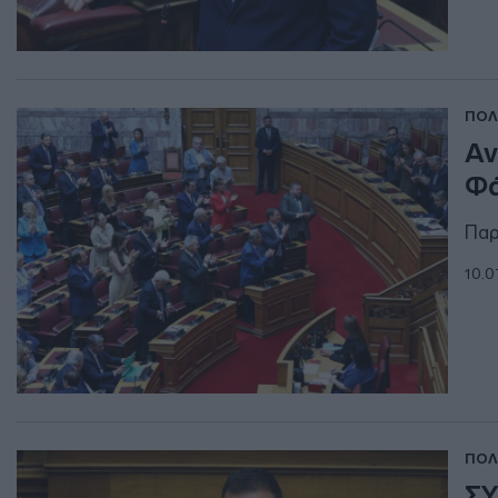
ΠΟΛ
Αν
Φά
Παρ
10.0
ΠΟΛ
ΣΥ