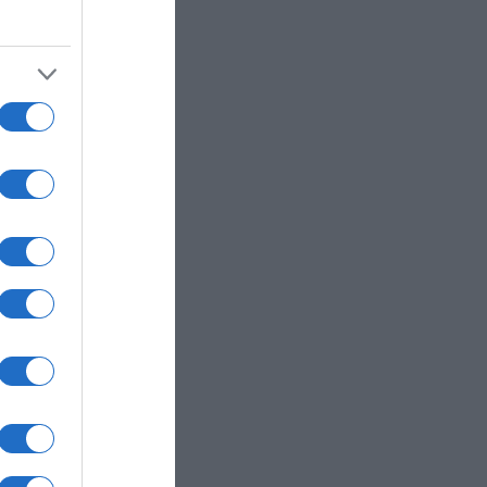
ης
 Νίκη”
ται και
με τα