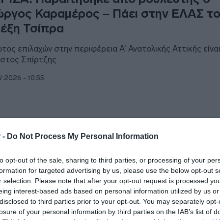
ώργος Καραμέρος – Πάει στην ΕΛΑΣ τ
έξη Τσίπρα
τος επιλαχών στην περιφέρεια Α' Ανατολικής Αττικής είναι
στος Σπίρτζης
7.2026 - 10:55
ΙΤΙΚΗ
 -
Do Not Process My Personal Information
ραιτήθηκε από βουλευτής του ΣΥΡΙΖΑ
to opt-out of the sale, sharing to third parties, or processing of your per
ώργος Καραμέρος – “Ό,τι είπα το κάνω
formation for targeted advertising by us, please use the below opt-out s
r selection. Please note that after your opt-out request is processed y
όποια εξουσία δεν είναι ιδιοκτησία αλλά παρακαταθήκη"
eing interest-based ads based on personal information utilized by us or
disclosed to third parties prior to your opt-out. You may separately opt-
7.2026 - 09:44
losure of your personal information by third parties on the IAB’s list of