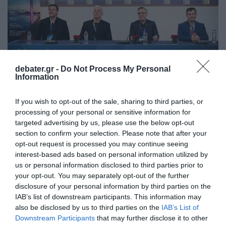
debater.gr -
Do Not Process My Personal
Information
If you wish to opt-out of the sale, sharing to third parties, or
ΕΛΛΑΔΑ
processing of your personal or sensitive information for
Νικοπολίδης, Φύσσας και Ταμπάκος μίλησαν
targeted advertising by us, please use the below opt-out
για το αξέχαστο καλοκαίρι του 2004 σε
section to confirm your selection. Please note that after your
εκδήλωση της Intrakat στο Οικονομικό
opt-out request is processed you may continue seeing
Φόρουμ των Δελφών
interest-based ads based on personal information utilized by
us or personal information disclosed to third parties prior to
Μία ξεχωριστή συζήτηση
your opt-out. You may separately opt-out of the further
disclosure of your personal information by third parties on the
17.04.2024 - 10:30
IAB’s list of downstream participants. This information may
also be disclosed by us to third parties on the
IAB’s List of
Downstream Participants
that may further disclose it to other