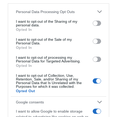
third parties.
Please note that this website/app uses one or more Google
Personal Data Processing Opt Outs
services and may gather and store information including but
not limited to your visit or usage behaviour. You may click to
I want to opt-out of the Sharing of my
personal data.
grant or deny consent to Google and its third-party tags to
Opted In
use your data for below specified purposes in below Google
consent section.
I want to opt-out of the Sale of my
Personal Data.
Opted In
I want to opt-out of processing my
Personal Data for Targeted Advertising.
Opted In
ΟΙΚΟΝΟΜΙΑ
I want to opt-out of Collection, Use,
Αλέξανδρος Εξάρχου: Καθοριστική η
Retention, Sale, and/or Sharing of my
Personal Data that Is Unrelated with the
επόμενη πενταετία για το μέλλον της
Purposes for which it was collected.
Opted Out
Ελλάδας
Ο Αντιπρόεδρος του Δ.Σ. και Διευθύνων Σύμβουλος
Google consents
του Ομίλου Intrakat, στο 9ο Οικονομικό Φόρουμ των
I want to allow Google to enable storage
Δελφών
related to advertising like cookies on web or