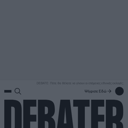
ΑΝΑΖΗΤΗΣΗ
DEBATE: Πότε θα θέλατε να γίνουν οι επόμενες εθνικές εκλογές;
Ψήφισε Εδώ