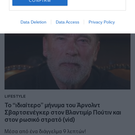
CONFIRM
Data Deletion
Data Access
Privacy Policy
LIFESTYLE
Το “ιδιαίτερο” μήνυμα του Άρνολντ
Σβαρτσενέγκερ στον Βλαντιμίρ Πούτιν και
στον ρωσικό στρατό (vid)
Μέσα από ένα διάγγελμα 9 λεπτών!