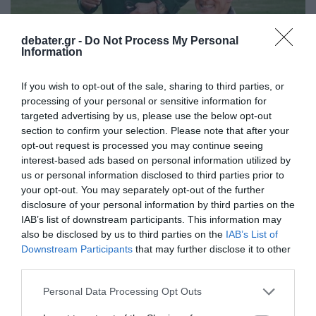
debater.gr -
Do Not Process My Personal
Information
If you wish to opt-out of the sale, sharing to third parties, or
ΔΙΕΘΝΗ
processing of your personal or sensitive information for
Συλλογική δύναμη: Η PARKSIDE φέρνει μαζί
targeted advertising by us, please use the below opt-out
τον ArnoldSchwarzenegger και τον Ralf
section to confirm your selection. Please note that after your
opt-out request is processed you may continue seeing
Moeller για τη νέα καμπάνια DIY
interest-based ads based on personal information utilized by
Με ξεκάθαρη αφοσίωση στη φιλοσοφία του "φτιάξ’ το
us or personal information disclosed to third parties prior to
your opt-out. You may separately opt-out of the further
μόνος/η σου"
disclosure of your personal information by third parties on the
28.08.2025 - 11:46
IAB’s list of downstream participants. This information may
also be disclosed by us to third parties on the
IAB’s List of
Downstream Participants
that may further disclose it to other
third parties.
Please note that this website/app uses one or more Google
Personal Data Processing Opt Outs
services and may gather and store information including but