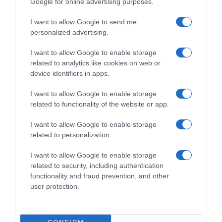
Google for online advertising purposes.
I want to allow Google to send me
personalized advertising.
I want to allow Google to enable storage
related to analytics like cookies on web or
device identifiers in apps.
I want to allow Google to enable storage
related to functionality of the website or app.
I want to allow Google to enable storage
related to personalization.
MEDIA
Πρεμιέρα για την πρώτη τηλεοπτική σειρά
I want to allow Google to enable storage
του Άρνολντ Σβαρτσενέγκερ στο Netflix (vid)
related to security, including authentication
functionality and fraud prevention, and other
"Πιστεύω ότι κάθε στάδιο της καριέρας μου ήταν
user protection.
συναρπαστικό"
24.05.2023 - 13:36