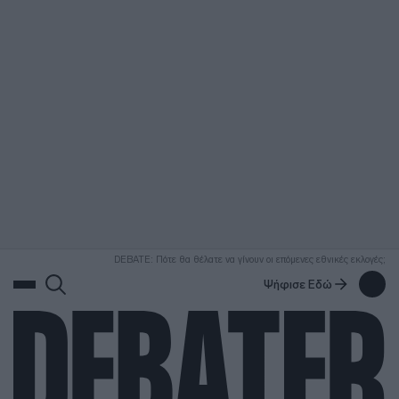
ΑΝΑΖΗΤΗΣΗ
DEBATE: Πότε θα θέλατε να γίνουν οι επόμενες εθνικές εκλογές;
Ψήφισε Εδώ