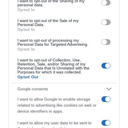
not limited to your visit or usage behaviour. You may click to
I want to opt-out of the Sharing of my
personal data.
grant or deny consent to Google and its third-party tags to
Opted In
use your data for below specified purposes in below Google
consent section.
I want to opt-out of the Sale of my
Personal Data.
Opted In
I want to opt-out of processing my
Personal Data for Targeted Advertising.
Opted In
LIFESTYLE
I want to opt-out of Collection, Use,
Retention, Sale, and/or Sharing of my
Άρνολντ Σβαρτσενέγκερ: Εμφανίστηκε
Personal Data that Is Unrelated with the
Purposes for which it was collected.
αγνώριστος στη Νέα Υόρκη – Ανησυχία για
Opted Out
την υγεία του (pic)
Google consents
Η εμφάνισή του δεν θύμιζε την εμβληματική του
εικόνα
I want to allow Google to enable storage
related to advertising like cookies on web or
18.12.2024 - 13:10
device identifiers in apps.
I want to allow my user data to be sent to