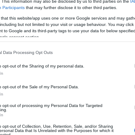
. This information may also be disclosed by us to third parties on the
IA
εμο που τον καταδικάζει όλος ο κόσμος’’.
Participants
that may further disclose it to other third parties.
 that this website/app uses one or more Google services and may gath
ΙΑΦΗΜΙΣΗ
including but not limited to your visit or usage behaviour. You may click 
 to Google and its third-party tags to use your data for below specifi
ogle consent section.
l Data Processing Opt Outs
o opt-out of the Sharing of my personal data.
In
o opt-out of the Sale of my Personal Data.
In
τεο του, ο Σβαρτζενέγκερ σημειώνει πως
to opt-out of processing my Personal Data for Targeted
ing.
υ ρωσικού λαού και προσπαθεί να κάνει
In
βουν τις πραγματικές συνθήκες γύρω
o opt-out of Collection, Use, Retention, Sale, and/or Sharing
ersonal Data that Is Unrelated with the Purposes for which it
lected.