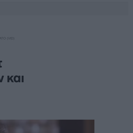
DEBATE: Πότε θα θέλατε να
γίνουν οι επόμενες εθνικές
εκλογές;
ΤΌ (VID)
τ
 και