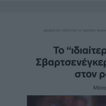
DEBATER.GR
/
LIFESTYLE
/
ΤΟ “ΙΔΙΑΊΤΕΡΟ” ΜΉΝΥ
Το “ιδιαίτ
Σβαρτσενέγκερ 
στον ρ
Μέσα 