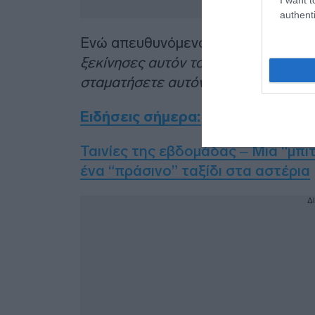
authenti
Ενώ απευθυνόμενος στον πρόεδρο Πο
ξεκίνησες αυτόν τον πόλεμο. Εσείς 
σταματήσετε αυτόν τον πόλεμο
’’.
Ειδήσεις σήμερα:
Ταινίες της εβδομάδας – Μια “μπιτ
ένα “πράσινο” ταξίδι στα αστέρια
Δ