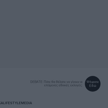
Ψήφισε
DEBATE: Πότε θα θέλατε να γίνουν οι
επόμενες εθνικές εκλογές;
Εδώ
ΚΑ
LIFESTYLE
MEDIA