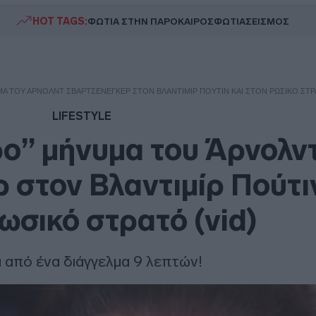
HOT TAGS:
ΦΩΤΙΑ ΣΤΗΝ ΠΑΡΟ
ΚΑΙΡΟΣ
ΦΩΤΙΑ
ΣΕΙΣΜΟΣ
ΜΑ ΤΟΥ ΆΡΝΟΛΝΤ ΣΒΑΡΤΣΕΝΈΓΚΕΡ ΣΤΟΝ ΒΛΑΝΤΙΜΊΡ ΠΟΎΤΙΝ ΚΑΙ ΣΤΟΝ ΡΩΣΙΚΌ ΣΤΡΑ
LIFESTYLE
ερο” μήνυμα του Άρνολν
στον Βλαντιμίρ Πούτιν
ωσικό στρατό (vid)
από ένα διάγγελμα 9 λεπτών!