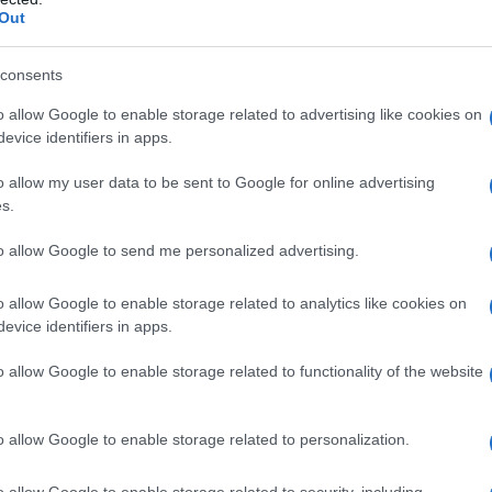
Out
s why I have to tell you the truth.
witter.com/6gyVRhgpFV
— Arnold
consents
 2022
o allow Google to enable storage related to advertising like cookies on
evice identifiers in apps.
 αυτός δεν είναι ο πόλεμος για την
ν οι παππούδες σας ή ο προπάππους
o allow my user data to be sent to Google for online advertising
παράνομο πόλεμο
’’.
s.
to allow Google to send me personalized advertising.
o allow Google to enable storage related to analytics like cookies on
evice identifiers in apps.
o allow Google to enable storage related to functionality of the website
o allow Google to enable storage related to personalization.
o allow Google to enable storage related to security, including