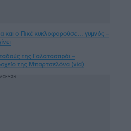
α και ο Πικέ κυκλοφορούσε… γυμνός –
ίνει
παδούς της Γαλατασαράι –
οχείο της Μπαρτσελόνα (vid)
ΙΑΦΗΜΙΣΗ