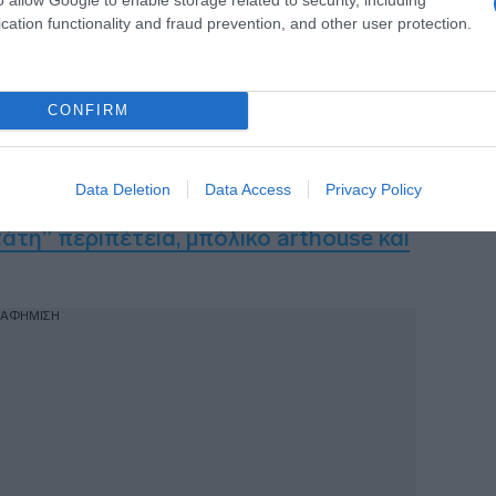
cation functionality and fraud prevention, and other user protection.
ύτιν, ο Σβαρτζενέγκερ λέει: ‘’
Εσύ
οδηγείτε αυτόν τον πόλεμο. Μπορείτε να
CONFIRM
Data Deletion
Data Access
Privacy Policy
άτη” περιπέτεια, μπόλικο arthouse και
ΙΑΦΗΜΙΣΗ