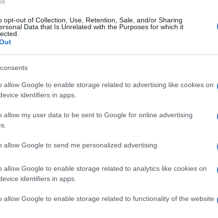
In
ο MasterChef UK – Η ελληνική κουζίνα
o opt-out of Collection, Use, Retention, Sale, and/or Sharing
ατακτά» το BBC
ersonal Data that Is Unrelated with the Purposes for which it
lected.
Out
μετείχε στην τελική εβδομάδα του βρετανικού τηλεοπτικο
γράμματος
consents
9.2025 - 16:11
o allow Google to enable storage related to advertising like cookies on
evice identifiers in apps.
o allow my user data to be sent to Google for online advertising
s.
ESTYLE
to allow Google to send me personalized advertising.
γυρώ Μπαρμπαρίγου: «Η Ελένη Μενε
κουράζεται και την καμαρώνω»
o allow Google to enable storage related to analytics like cookies on
evice identifiers in apps.
χαμε μιλήσει και πέρυσι με τη Σίσσυ Χρηστίδου»
o allow Google to enable storage related to functionality of the website
9.2025 - 18:59