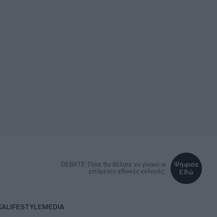
Ψήφισε
DEBATE: Πότε θα θέλατε να γίνουν οι
επόμενες εθνικές εκλογές;
Εδώ
ΚΑ
LIFESTYLE
MEDIA