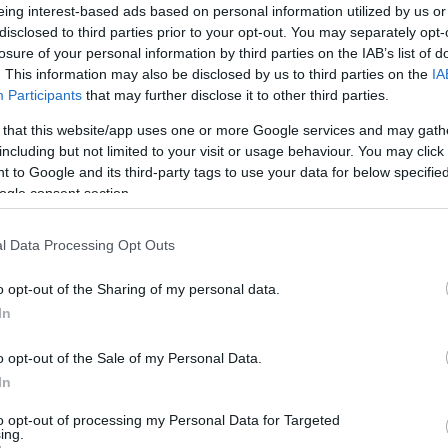
eing interest-based ads based on personal information utilized by us or
disclosed to third parties prior to your opt-out. You may separately opt-
losure of your personal information by third parties on the IAB’s list of
. This information may also be disclosed by us to third parties on the
IA
Participants
that may further disclose it to other third parties.
ESTYLE
 that this website/app uses one or more Google services and may gath
sterchef UK: Οι παίκτες κλήθηκαν να
including but not limited to your visit or usage behaviour. You may click 
μιουργήσουν ελληνικά πιάτα – Στους κ
 to Google and its third-party tags to use your data for below specifi
Αργυρώ Μπαρμπαρίγου
ogle consent section.
δια τους υποδέχθηκε στο εστιατόριό της
l Data Processing Opt Outs
9.2025 - 09:12
o opt-out of the Sharing of my personal data.
In
o opt-out of the Sale of my Personal Data.
In
ESTYLE
to opt-out of processing my Personal Data for Targeted
ing.
γυρώ Μπαρμπαρίγου: Κριτής και μέντ