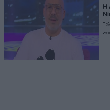
H 
Νί
Πολ
20.1