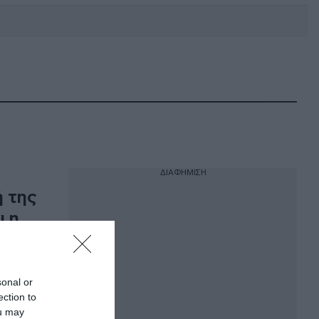
DEBATE: Πότε θα θέλατε να
γίνουν οι επόμενες εθνικές
εκλογές;
ΔΙΑΦΗΜΙΣΗ
 της
ι η
sonal or
ection to
ou may