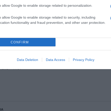
o allow Google to enable storage related to personalization.
o allow Google to enable storage related to security, including
cation functionality and fraud prevention, and other user protection.
ESTYLE
γκινεί η Αργυρώ Μπαρμπαρίγου με μια
CONFIRM
άρτηση της
έγραψε η γνωστή μαγείρισσα
Data Deletion
Data Access
Privacy Policy
0.2021 - 17:07
IA