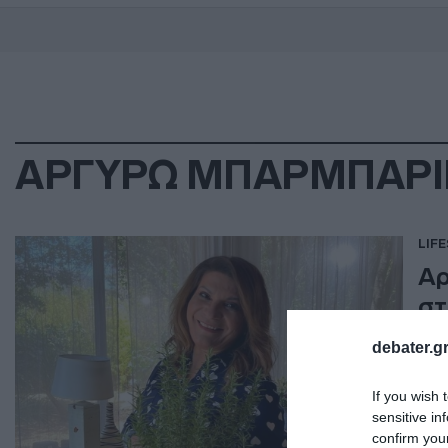
ΑΡΓΥΡΩ ΜΠΑΡΜΠΑΡΙ
LIF
Αρ
στ
ελ
debater.gr
«Πρ
If you wish 
27.0
sensitive in
confirm you