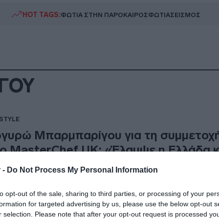
HOT TAGS:
ΦΩΤΙΑ ΣΤΗΝ ΠΑΡΟ
ΚΑΙΡΟΣ
ΦΩΤΙΑ
ΣΕΙΣΜΟΣ
ΓΟΥ
ESTYLE
γυρώ Μπαρμπαρίγου για τη συμμετοχή
ο MasterChef UK: «Έλαμψε η Ελλάδα κ
ληνική κουζίνα»
 -
Do Not Process My Personal Information
όκειται για μία φανταστική εμπειρία»
to opt-out of the sale, sharing to third parties, or processing of your per
9.2025 - 13:40
formation for targeted advertising by us, please use the below opt-out s
r selection. Please note that after your opt-out request is processed y