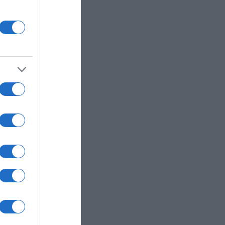
ύ
γάκη