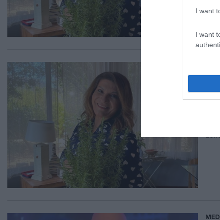
I want t
I want t
authenti
LIF
Συ
αν
Τι 
23.1
MED