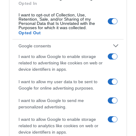
13.06.2022 - 16:56
Opted In
I want to opt-out of Collection, Use,
Retention, Sale, and/or Sharing of my
Personal Data that Is Unrelated with the
Purposes for which it was collected.
Opted Out
Google consents
I want to allow Google to enable storage
related to advertising like cookies on web or
device identifiers in apps.
I want to allow my user data to be sent to
Google for online advertising purposes.
I want to allow Google to send me
ΠΟΛΙΤΙΚΗ
personalized advertising.
Τάκης Θεοδωρικάκος για το χρυσό του
I want to allow Google to enable storage
Τσαπατάκη – “Για ακόμη μια φορά μας έκανες
related to analytics like cookies on web or
υπερήφανους”
device identifiers in apps.