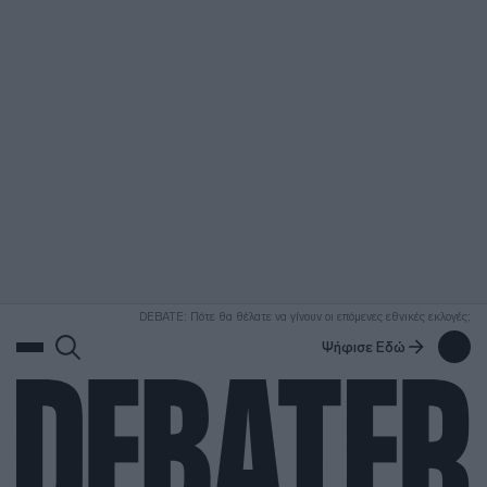
ΑΝΑΖΗΤΗΣΗ
DEBATE: Πότε θα θέλατε να γίνουν οι επόμενες εθνικές εκλογές;
Ψήφισε Εδώ