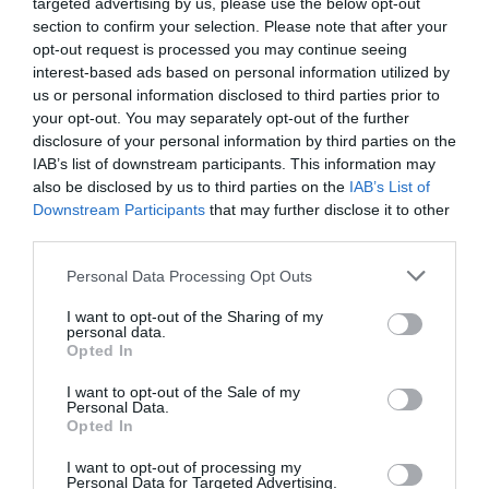
targeted advertising by us, please use the below opt-out
section to confirm your selection. Please note that after your
opt-out request is processed you may continue seeing
interest-based ads based on personal information utilized by
us or personal information disclosed to third parties prior to
your opt-out. You may separately opt-out of the further
disclosure of your personal information by third parties on the
IAB’s list of downstream participants. This information may
also be disclosed by us to third parties on the
IAB’s List of
Downstream Participants
that may further disclose it to other
third parties.
Please note that this website/app uses one or more Google
Personal Data Processing Opt Outs
services and may gather and store information including but
ΠΑΡΑΠΟΛΙΤΙΚΑ
not limited to your visit or usage behaviour. You may click to
I want to opt-out of the Sharing of my
To “τιτίβισμα” του Μητσοτάκη για τον
personal data.
grant or deny consent to Google and its third-party tags to
Opted In
Τσαπατάκη – “Ευχαριστούμε Αντώνη! Μας
use your data for below specified purposes in below Google
κάνεις υπερήφανους!”
consent section.
I want to opt-out of the Sale of my
Personal Data.
Opted In
Τα λόγια που όλοι θέλουμε να πούμε στον
πρωθυπουργό
I want to opt-out of processing my
Personal Data for Targeted Advertising.