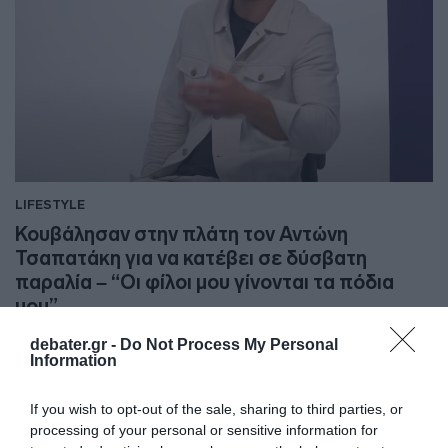
LIFESTYLE
Κουβάλησαν στην πλάτη τον Αντώνη
Τσαπατάκη για να κατέβει σε δύσβατη
παραλία – “Οι φίλοι μου γίνονται τα πόδια
μου”
Η συγκινητική ανάρτηση του παραολυμπιονίκη
debater.gr -
Do Not Process My Personal
Information
24.08.2022 - 15:55
If you wish to opt-out of the sale, sharing to third parties, or
processing of your personal or sensitive information for