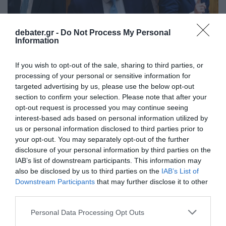
debater.gr -
Do Not Process My Personal
Information
If you wish to opt-out of the sale, sharing to third parties, or
processing of your personal or sensitive information for
targeted advertising by us, please use the below opt-out
ΠΟΛΙΤΙΚΗ
section to confirm your selection. Please note that after your
opt-out request is processed you may continue seeing
Η “ακτινογραφία” του μίνι ανασχηματισμού
interest-based ads based on personal information utilized by
λόγω ΟΠΕΚΕΠΕ – Τι σηματοδοτούν οι
us or personal information disclosed to third parties prior to
επιλογές Σχοινά, Τουρνά, Λαζαρίδη
your opt-out. You may separately opt-out of the further
disclosure of your personal information by third parties on the
Αύριο στις 11:00 η ορκωμοσία των νέων μελών της
IAB’s list of downstream participants. This information may
κυβέρνησης
also be disclosed by us to third parties on the
IAB’s List of
Downstream Participants
that may further disclose it to other
03.04.2026 - 14:45
third parties.
Please note that this website/app uses one or more Google
Personal Data Processing Opt Outs
services and may gather and store information including but