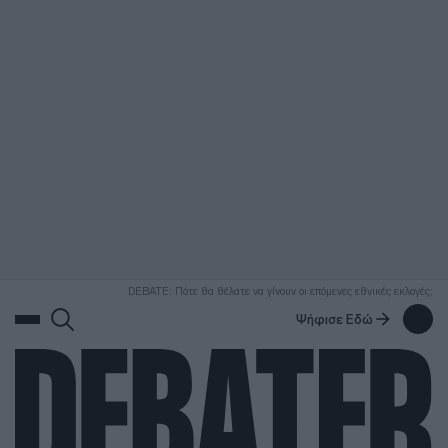
ΑΝΑΖΗΤΗΣΗ
DEBATE: Πότε θα θέλατε να γίνουν οι επόμενες εθνικές εκλογές;
Ψήφισε Εδώ