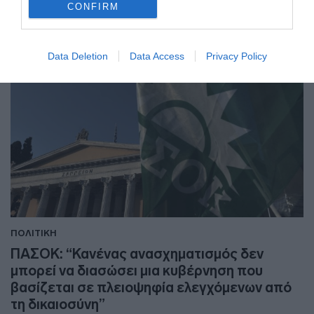
CONFIRM
Data Deletion
Data Access
Privacy Policy
ΠΟΛΙΤΙΚΗ
ΠΑΣΟΚ: “Κανένας ανασχηματισμός δεν
μπορεί να διασώσει μια κυβέρνηση που
βασίζεται σε πλειοψηφία ελεγχόμενων από
τη δικαιοσύνη”