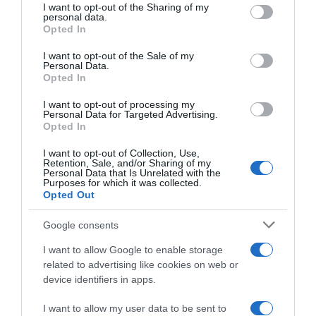
not limited to your visit or usage behaviour. You may click to
I want to opt-out of the Sharing of my
personal data.
grant or deny consent to Google and its third-party tags to
Opted In
use your data for below specified purposes in below Google
consent section.
I want to opt-out of the Sale of my
Personal Data.
Opted In
I want to opt-out of processing my
Personal Data for Targeted Advertising.
Opted In
I want to opt-out of Collection, Use,
Retention, Sale, and/or Sharing of my
Personal Data that Is Unrelated with the
Purposes for which it was collected.
ΠΟΛΙΤΙΚΗ
Opted Out
Ευάγγελος Τουρνάς: Ποιος είναι ο νέος
υπουργός Πολιτικής Προστασίας
Google consents
Έχει υπηρετήσει και στο παρελθόν στο υπουργείο
I want to allow Google to enable storage
Πολιτικής Προστασίας
related to advertising like cookies on web or
device identifiers in apps.
03.04.2026 - 13:05
I want to allow my user data to be sent to