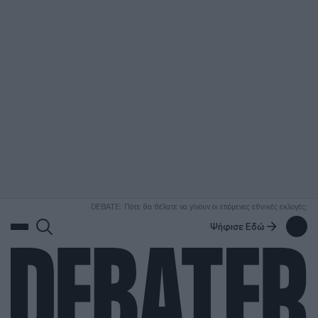
ΑΝΑΖΗΤΗΣΗ
DEBATE: Πότε θα θέλατε να γίνουν οι επόμενες εθνικές εκλογές;
Ψήφισε Εδώ