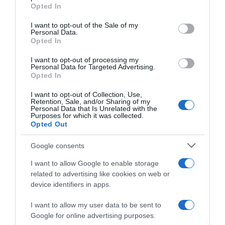
ΠΟΛΙΤΙΚΗ
grant or deny consent to Google and its third-party tags to
Opted In
use your data for below specified purposes in below Google
consent section.
I want to opt-out of the Sale of my
Personal Data.
Opted In
I want to opt-out of processing my
Personal Data for Targeted Advertising.
Opted In
I want to opt-out of Collection, Use,
Retention, Sale, and/or Sharing of my
Personal Data that Is Unrelated with the
Purposes for which it was collected.
Opted Out
Google consents
I want to allow Google to enable storage
related to advertising like cookies on web or
device identifiers in apps.
ΠΟΛΙΤΙΚΗ
Χατζηδάκης: “Άκυρες από 1η
I want to allow my user data to be sent to
Οκτωβρίου οι εγκύκλιοι που δεν
Google for online advertising purposes.