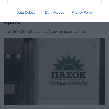
Θεοδωρικάκος: “Συμβάλλουμε στην
εθνική ασφάλεια της πατρίδας μας με
Data Deletion
Data Access
Privacy Policy
νέο αναπτυξιακό καθεστώς για την
Άμυνα”
Στα 150.000.000 ευρώ ανέρχονται οι επενδύσεις