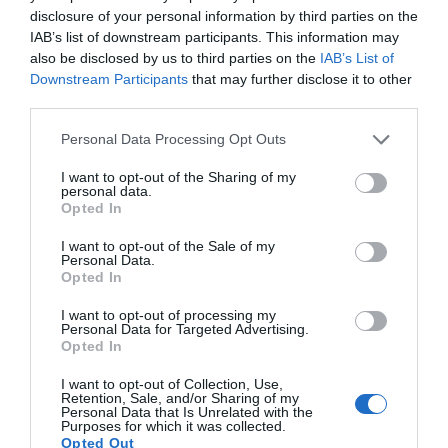
disclosure of your personal information by third parties on the
της για να μην πει απολύτως τίποτα και να
IAB’s list of downstream participants. This information may
επαναλάβει το φαντασιόπληκτο ρεπορτάζ
also be disclosed by us to third parties on the
IAB’s List of
της
Downstream Participants
that may further disclose it to other
third parties.
Χανιά: Νεαρός Παλαιστίνιος κλείδωσε
ανήλικη στο σπίτι του – Την έσωσαν οι
Please note that this website/app uses one or more Google
Personal Data Processing Opt Outs
services and may gather and store information including but
φωνές της
not limited to your visit or usage behaviour. You may click to
I want to opt-out of the Sharing of my
personal data.
grant or deny consent to Google and its third-party tags to
Opted In
use your data for below specified purposes in below Google
Ακολούθησε το debater.gr στο
Google News
consent section.
και μάθετε πρώτοι όλες τις ειδήσεις
I want to opt-out of the Sale of my
Personal Data.
Opted In
Share
Tweet
I want to opt-out of processing my
Personal Data for Targeted Advertising.
Opted In
ΑΛΕΞΗΣ ΤΣΙΠΡΑΣ
I want to opt-out of Collection, Use,
Retention, Sale, and/or Sharing of my
ΔΙΑΦΗΜΙΣΗ
Personal Data that Is Unrelated with the
Purposes for which it was collected.
Opted Out