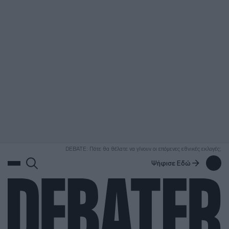
ΑΝΑΖΗΤΗΣΗ
DEBATE: Πότε θα θέλατε να γίνουν οι επόμενες εθνικές εκλογές;
Ψήφισε Εδώ