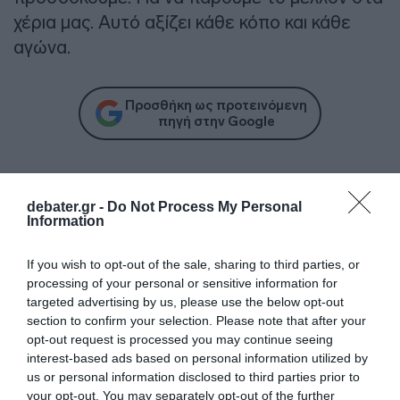
χέρια μας. Αυτό αξίζει κάθε κόπο και κάθε
αγώνα.
Προσθήκη ως προτεινόμενη
πηγή στην Google
Ειδήσεις σήμερα
debater.gr -
Do Not Process My Personal
Information
To Ιράν θα διατηρήσει τον αποκλεισμό των
Στενών του Ορμούζ έως ότου οι ΗΠΑ
If you wish to opt-out of the sale, sharing to third parties, or
αποδεχθούν “όλους” τους όρους της
processing of your personal or sensitive information for
targeted advertising by us, please use the below opt-out
Ιός Δυτικού Νείλου: Έξι θάνατοι τις
section to confirm your selection. Please note that after your
τελευταίες ημέρες – Στην Αττική τα
opt-out request is processed you may continue seeing
περισσότερα κρούσματα
interest-based ads based on personal information utilized by
us or personal information disclosed to third parties prior to
ΠΑΣΟΚ: Η «Εστία» ανάλωσε τη μισή ύλη
your opt-out. You may separately opt-out of the further