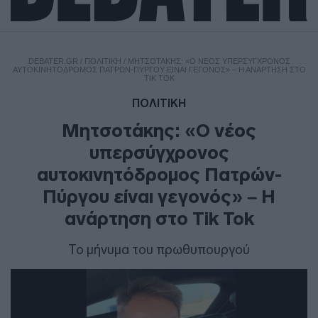
DEBATER.GR
/
ΠΟΛΙΤΙΚΗ
/
ΜΗΤΣΟΤΆΚΗΣ: «Ο ΝΈΟΣ ΥΠΕΡΣΎΓΧΡΟΝΟΣ
ΑΥΤΟΚΙΝΗΤΌΔΡΟΜΟΣ ΠΑΤΡΏΝ-ΠΎΡΓΟΥ ΕΊΝΑΙ ΓΕΓΟΝΌΣ» – Η ΑΝΆΡΤΗΣΗ ΣΤΟ
TIK TOK
ΠΟΛΙΤΙΚΗ
Μητσοτάκης: «Ο νέος
υπερσύγχρονος
αυτοκινητόδρομος Πατρών-
Πύργου είναι γεγονός» – Η
ανάρτηση στο Tik Tok
Το μήνυμα του πρωθυπουργού