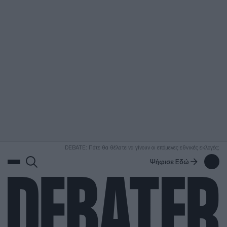
ΑΝΑΖΗΤΗΣΗ
DEBATE: Πότε θα θέλατε να γίνουν οι επόμενες εθνικές εκλογές;
Ψήφισε Εδώ