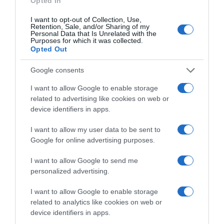
Opted In
I want to opt-out of Collection, Use,
Retention, Sale, and/or Sharing of my
Personal Data that Is Unrelated with the
Purposes for which it was collected.
ΠΟΛΙΤΙΚΗ
Opted Out
ΠΑΣΟΚ: “Τα επιχειρήματα και οι
Google consents
πίνακες του κ. Σκέρτσου διαρκούν
μέχρι τα επόμενα που αναιρούν τα
I want to allow Google to enable storage
related to advertising like cookies on web or
προηγούμενα”
device identifiers in apps.
"Συνεχίζει στο ίδιο αλαζονικό ύφος και με τους ίδιους
I want to allow my user data to be sent to
εξυπνακισμούς"
Google for online advertising purposes.
I want to allow Google to send me
personalized advertising.
I want to allow Google to enable storage
related to analytics like cookies on web or
device identifiers in apps.