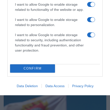
I want to allow Google to enable storage
related to functionality of the website or app.
I want to allow Google to enable storage
related to personalization.
I want to allow Google to enable storage
ΠΟΛΙΤΙΚΗ
related to security, including authentication
Τσίπρας: Στις 2 Σεπτεμβρίου η
functionality and fraud prevention, and other
παρουσίαση του οικονομικού
user protection.
προγράμματος της ΕΛ.Α.Σ. στη
Θεσσαλονίκη
CONFIRM
"Για την Δίκαιη Ανάπτυξη, την παραγωγική ανασυγκρότηση,
την επανίδρυση του κοινωνικού κράτους"
Data Deletion
Data Access
Privacy Policy