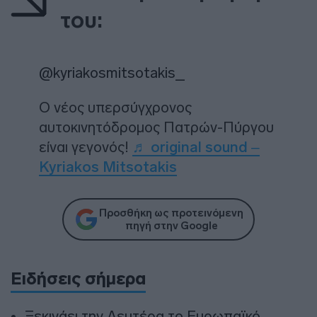
του:
@kyriakosmitsotakis_
Ο νέος υπερσύγχρονος
αυτοκινητόδρομος Πατρών-Πύργου
είναι γεγονός!
♬ original sound –
Kyriakos Mitsotakis
Προσθήκη ως προτεινόμενη
πηγή στην Google
Ειδήσεις σήμερα
Ξεκινάει την Δευτέρα το Ευρωπαϊκό