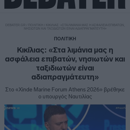
DEBATER.GR
/
ΠΟΛΙΤΙΚΗ
/
ΚΙΚΊΛΙΑΣ: «ΣΤΑ ΛΙΜΆΝΙΑ ΜΑΣ Η ΑΣΦΆΛΕΙΑ ΕΠΙΒΑΤΏΝ,
ΝΗΣΙΩΤΏΝ ΚΑΙ ΤΑΞΙΔΙΩΤΏΝ ΕΊΝΑΙ ΑΔΙΑΠΡΑΓΜΆΤΕΥΤΗ»
ΠΟΛΙΤΙΚΗ
Κικίλιας: «Στα λιμάνια μας η
ασφάλεια επιβατών, νησιωτών και
ταξιδιωτών είναι
αδιαπραγμάτευτη»
Στο «Xinde Marine Forum Athens 2026» βρέθηκε
ο υπουργός Ναυτιλίας