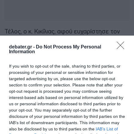
Τέλος, ο κ. Κικίλιας, αφού ευχαρίστησε τον
πρέσβη της Λαϊκής Δημοκρατίας της
debater.gr -
Do Not Process My Personal
Κίνας, Fang Qiu
, για τη συνεργασία και την
Information
πρόσκληση, ευχήθηκε «
καλές θάλασσες
»
στους ναυτικούς και τους ανθρώπους της
If you wish to opt-out of the sale, sharing to third parties, or
ναυτιλίας. «
Πάνω απ’ όλα, τους εύχομαι
processing of your personal or sensitive information for
targeted advertising by us, please use the below opt-out
ασφάλεια και ποιότητα στην εργασία τους.
section to confirm your selection. Please note that after your
Μας συνδέει η παράδοση και ως Έλληνες δεν
opt-out request is processed you may continue seeing
θα πάψουμε ποτέ να είμαστε άνθρωποι της
interest-based ads based on personal information utilized by
us or personal information disclosed to third parties prior to
θάλασσας
», κατέληξε.
your opt-out. You may separately opt-out of the further
disclosure of your personal information by third parties on the
IAB’s list of downstream participants. This information may
Προσθήκη ως προτεινόμενη
also be disclosed by us to third parties on the
IAB’s List of
πηγή στην Google