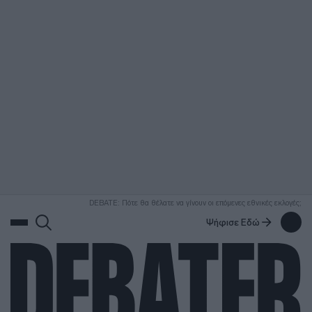
ΑΝΑΖΗΤΗΣΗ
DEBATE: Πότε θα θέλατε να γίνουν οι επόμενες εθνικές εκλογές;
Ψήφισε Εδώ