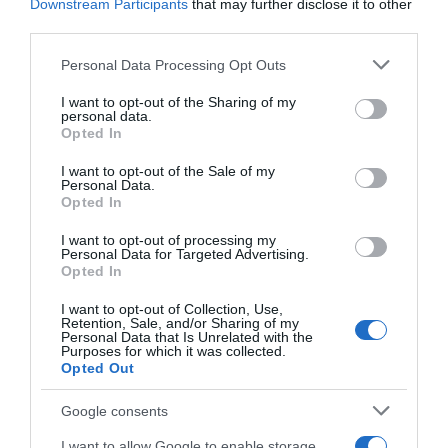
Downstream Participants
that may further disclose it to other
third parties.
Please note that this website/app uses one or more Google
Ειδήσεις σήμερα
Personal Data Processing Opt Outs
services and may gather and store information including but
not limited to your visit or usage behaviour. You may click to
I want to opt-out of the Sharing of my
personal data.
Ξεκινάει την Δευτέρα το Ευρωπαϊκό
grant or deny consent to Google and its third-party tags to
Opted In
Πρωτάθλημα Στίβου – Πότε αγωνίζονται
use your data for below specified purposes in below Google
consent section.
Τεντόγλου, Καραλής, Τζένγκο και οι
I want to opt-out of the Sale of my
Personal Data.
υπόλοιποι Έλληνες αθλητές
Opted In
Μαύρη Θάλασσα: Η εμπορική ναυτιλία
I want to opt-out of processing my
Personal Data for Targeted Advertising.
στην πρώτη γραμμή ενός ακήρυχτου
Opted In
πολέμου
I want to opt-out of Collection, Use,
5G παντού, 6G στον ορίζοντα: Πού
Retention, Sale, and/or Sharing of my
Personal Data that Is Unrelated with the
βρίσκεται η Ελλάδα στη μεγάλη
Purposes for which it was collected.
Opted Out
τεχνολογική μετάβαση
Google consents
Ο “χάρτης” των πληρωμών από τον e-
ΕΦΚΑ και τη ΔΥΠΑ έως τις 14 Αυγούστου
I want to allow Google to enable storage