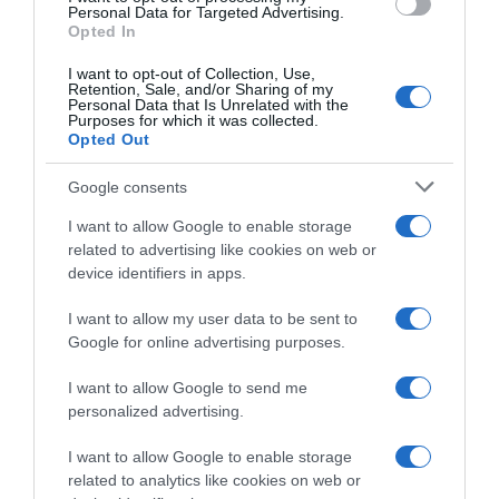
Το επόμενο επαγγελματικό βήμα της δημοσιογράφου, μετά
Personal Data for Targeted Advertising.
την παραίτησή της από το Open
Opted In
I want to opt-out of Collection, Use,
Retention, Sale, and/or Sharing of my
Personal Data that Is Unrelated with the
Purposes for which it was collected.
Opted Out
Google consents
I want to allow Google to enable storage
related to advertising like cookies on web or
device identifiers in apps.
I want to allow my user data to be sent to
Google for online advertising purposes.
I want to allow Google to send me
MEDIA
personalized advertising.
Ο Βασίλης Χιώτης και ο Άκης
Παυλόπουλος το νέο δίδυμο του
I want to allow Google to enable storage
“Καλημέρα Ελλάδα” – Η ανακοίνωση
related to analytics like cookies on web or