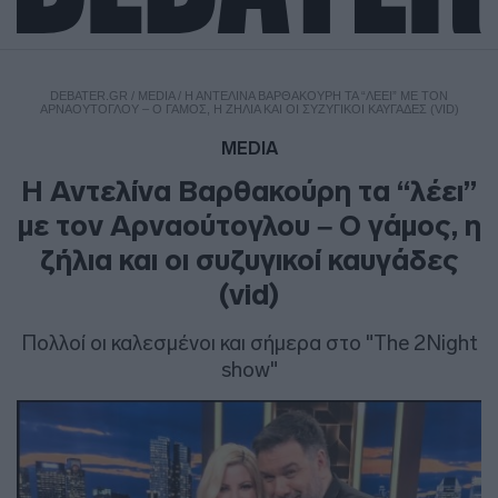
DEBATER.GR
/
MEDIA
/
Η ΑΝΤΕΛΊΝΑ ΒΑΡΘΑΚΟΎΡΗ ΤΑ “ΛΈΕΙ” ΜΕ ΤΟΝ
ΑΡΝΑΟΎΤΟΓΛΟΥ – Ο ΓΆΜΟΣ, Η ΖΉΛΙΑ ΚΑΙ ΟΙ ΣΥΖΥΓΙΚΟΊ ΚΑΥΓΆΔΕΣ (VID)
MEDIA
Η Αντελίνα Βαρθακούρη τα “λέει”
με τον Αρναούτογλου – Ο γάμος, η
ζήλια και οι συζυγικοί καυγάδες
(vid)
Πολλοί οι καλεσμένοι και σήμερα στο "The 2Night
show"