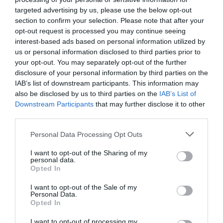
συγκίνηση
targeted advertising by us, please use the below opt-out
section to confirm your selection. Please note that after your
opt-out request is processed you may continue seeing
interest-based ads based on personal information utilized by
us or personal information disclosed to third parties prior to
your opt-out. You may separately opt-out of the further
disclosure of your personal information by third parties on the
IAB’s list of downstream participants. This information may
also be disclosed by us to third parties on the
IAB’s List of
Downstream Participants
that may further disclose it to other
third parties.
Please note that this website/app uses one or more Google
Personal Data Processing Opt Outs
services and may gather and store information including but
not limited to your visit or usage behaviour. You may click to
I want to opt-out of the Sharing of my
personal data.
grant or deny consent to Google and its third-party tags to
MEDIA
Opted In
use your data for below specified purposes in below Google
Αποκλειστικό DEBATER: Σε αυτό το
consent section.
I want to opt-out of the Sale of my
κανάλι πηγαίνει η Μίνα Καραμήτρου –
Personal Data.
Opted In
Τι εκπομπή θα παρουσιάζει
I want to opt-out of processing my