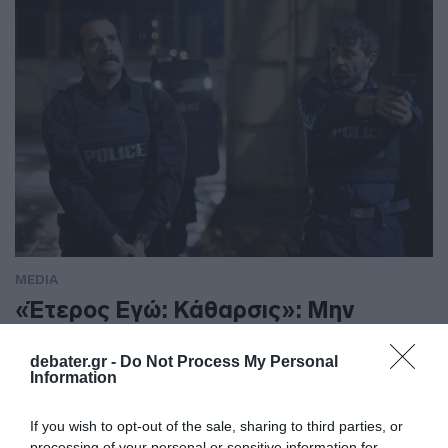
MEDIA
«Έτερος Εγώ: Κάθαρσις»: Μην
χάσετε το συγκλονιστικό τελευταίο
επεισόδιο του 2ου κύκλου – Απόψε
debater.gr -
Do Not Process My Personal
Information
στον ΑΝΤ1
If you wish to opt-out of the sale, sharing to third parties, or
Μια αφόρητη νίκη περιμένει τους Ήρωες μας – Δάκρυα και
processing of your personal or sensitive information for