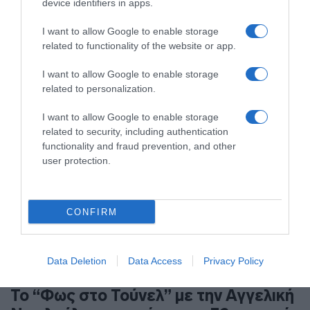
device identifiers in apps.
του ΑΝΤ1
I want to allow Google to enable storage
Νέο κεφάλαιο για τη μακροβιότερη καθημερινή ενημερωτική
related to functionality of the website or app.
εκπομπή της ελληνικής τηλεόρασης
I want to allow Google to enable storage
related to personalization.
I want to allow Google to enable storage
related to security, including authentication
functionality and fraud prevention, and other
user protection.
CONFIRM
Data Deletion
Data Access
Privacy Policy
MEDIA
Το “Φως στο Τούνελ” με την Αγγελική