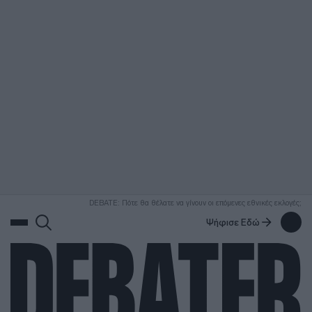
ΑΝΑΖΗΤΗΣΗ
DEBATE: Πότε θα θέλατε να γίνουν οι επόμενες εθνικές εκλογές;
Ψήφισε Εδώ