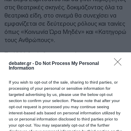
στις θεατρικές σκηνές, δοκιμάζοντας όλα τα
θεατρικά είδη, στο σινεμά θα συνεχίσει να
εμφανίζεται σε δεύτερους ρόλους και ταινίες
όπως «Κοινωνία Ώρα Μηδέν» και «Κατηγορώ
τους Ανθρώπους».
Το 1966 θα έρθει και ο πρώτος
πρωταγωνιστικός του ρόλος στο εξαιρετικό
debater.gr -
Do Not Process My Personal
Information
αισθηματικό δράμα «Εκδρομή», του
ξεχωριστού Έλληνα σκηνοθέτη Τάκη
If you wish to opt-out of the sale, sharing to third parties, or
Κανελλόπουλου. Τον επόμενο χρόνο, θα
processing of your personal or sensitive information for
συμπρωταγωνιστήσει δίπλα στον Κώστα
targeted advertising by us, please use the below opt-out
section to confirm your selection. Please note that after your
Καζάκο στο γουέστερν του Νίκου Φώσκολου
opt-out request is processed you may continue seeing
«Οι Σφαίρες Δεν Γυρίζουν Πίσω», ενώ
interest-based ads based on personal information utilized by
αμέσως μετά θα πρωταγωνιστήσει στο
us or personal information disclosed to third parties prior to
your opt-out. You may separately opt-out of the further
κοινωνικό δράμα «Στον Δάσκαλό μας με