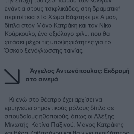
την εποχή του ξεσηκωμού των κολίγων
ενάντια στους τσιφλικάδες, στη δραματική
περιπέτεια «Το Χώμα Βάφτηκε με Αίμα»,
δίπλα στον Μάνο Κατράκη και τον Νίκο
Κούρκουλο, ένα αξιόλογο φιλμ, που θα
φτάσει μέχρι τις υποψηφιότητες για το
Όσκαρ ξενόγλωσσης ταινίας.
Άγγελος Αντωνόπουλος:
Εκδρομή
στο σινεμά
Κι ενώ στο θέατρο έχει αρχίσει να
ερμηνεύει σημαντικούς ρόλους δίπλα σε
σπουδαίους ηθοποιούς, όπως οι Αλέξης
Μινωτής, Κατίνα Παξινού, Μάνος Κατράκης
και Βέρα Ζαβιτσάνου και θα γίνει περιζήτητος