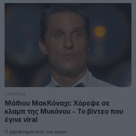
LIFESTYLE
Μάθιου ΜακΚόναχι: Χόρεψε σε
κλαμπ της Μυκόνου – Το βίντεο που
έγινε viral
Ο χαρακτηριστικός του χορός