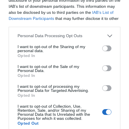
disclosure of your personal information by third parties on the
Αγάπη» και θα παίξει δίπλα στο
IAB’s list of downstream participants. This information may
πρωταγωνιστικό ζευγάρι Βουγιουκλάκη-
also be disclosed by us to third parties on the
IAB’s List of
Downstream Participants
that may further disclose it to other
Παπαμιχαήλ στην τεράστια εμπορική επιτυχία
third parties.
«Η Δασκάλα με τα Ξανθά Μαλλιά».
Please note that this website/app uses one or more Google
Personal Data Processing Opt Outs
services and may gather and store information including but
Πανικός
not limited to your visit or usage behaviour. You may click to
I want to opt-out of the Sharing of my
personal data.
grant or deny consent to Google and its third-party tags to
Opted In
Με αμείωτο ρυθμό θα συνεχίσει να
use your data for below specified purposes in below Google
εμφανίζεται σε ταινίες, πολλές απ’ τις οποίες
consent section.
I want to opt-out of the Sale of my
Personal Data.
είναι κατώτερες των προσδοκιών του, αλλά
Opted In
και σε ορισμένα αρκούντως ενδιαφέροντα
I want to opt-out of processing my
φιλμ, με κυριότερα τον «Πανικό» του
Personal Data for Targeted Advertising.
Opted In
Σταύρου Τσώλη, δίπλα στον στενό φίλο και
κουμπάρο του, Κώστα Καζάκο, αλλά και στη
I want to opt-out of Collection, Use,
Retention, Sale, and/or Sharing of my
γνωστή περιπέτεια «Ορατότης Μηδέν»,
Personal Data that Is Unrelated with the
Purposes for which it was collected.
δίπλα στον Κούρκουλο. Η προχωρημένη
Opted Out