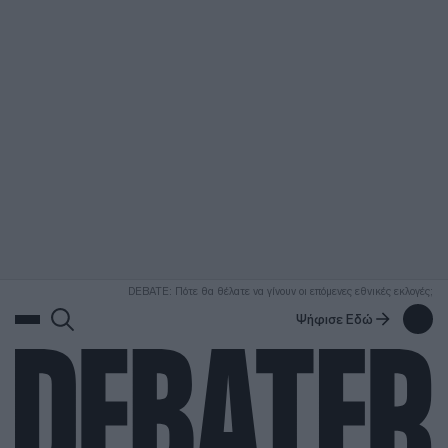
ΑΝΑΖΗΤΗΣΗ
DEBATE: Πότε θα θέλατε να γίνουν οι επόμενες εθνικές εκλογές;
Ψήφισε Εδώ