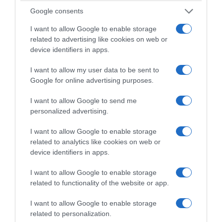
συνεργασία του με την Αλίκη Βουγιουκλάκη,
Google consents
θα τον φέρει συμπρωταγωνιστή της στα
μέτρια αισθηματικά δράματα «Σ’ Αγαπώ» και
I want to allow Google to enable storage
related to advertising like cookies on web or
– αρκετά χρόνια μετά – «Πονηρό Θηλυκό,
device identifiers in apps.
Κατεργάρα Γυναίκα».
I want to allow my user data to be sent to
Η απίστευτη επιτυχία του Άγνωστου
Google for online advertising purposes.
Πόλεμου και οι επικρίσεις
I want to allow Google to send me
personalized advertising.
Η αρχή της δεκαετίας του ‘70 θα ήταν
I want to allow Google to enable storage
καθοριστική για την πορεία του, καθώς
related to analytics like cookies on web or
άμεσα θα μετατραπεί ο ικανότατος
device identifiers in apps.
θεατρικός ηθοποιός και διακριτικός
I want to allow Google to enable storage
συμπρωταγωνιστής του σινεμά, σε λαϊκό
related to functionality of the website or app.
είδωλο.
I want to allow Google to enable storage
Το 1971, θα δεχθεί την πρόταση του Κώστα
related to personalization.