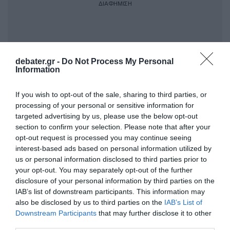
ΔΙΑΦΗΜΙΣΗ
debater.gr -
Do Not Process My Personal
Information
If you wish to opt-out of the sale, sharing to third parties, or
processing of your personal or sensitive information for
targeted advertising by us, please use the below opt-out
section to confirm your selection. Please note that after your
opt-out request is processed you may continue seeing
«Η πίεση εσόδων από τις πληρωμές, μας
interest-based ads based on personal information utilized by
αναγκάζει να καινοτομήσουμε – και αυτό είναι
us or personal information disclosed to third parties prior to
your opt-out. You may separately opt-out of the further
θετικό. Ανοίγει ο δρόμος για ένα νέο
disclosure of your personal information by third parties on the
τραπεζικό μοντέλο, όχι βασισμένο σε
IAB’s list of downstream participants. This information may
“χρεώσεις ανά πράξη”, αλλά σε αξιοποίηση
also be disclosed by us to third parties on the
IAB’s List of
Downstream Participants
that may further disclose it to other
δεδομένων, εξατομίκευση, τεχνολογία και
third parties.