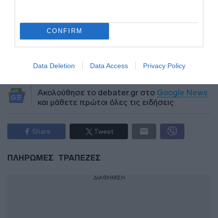
οίκον” – Η διαδικασία για 139.000 ασθενείς
CONFIRM
Προσθήκη ως προτεινόμενη
πηγή στην Google
Data Deletion
Data Access
Privacy Policy
Ακολούθησε το debater.gr στο
Google News
και μάθετε πρώτοι όλες τις ειδήσεις
Share
Tweet
ΠΛΗΡΩΜΕΣ
ΤΡΑΠΕΖΕΣ
ΔΙΑΦΗΜΙΣΗ