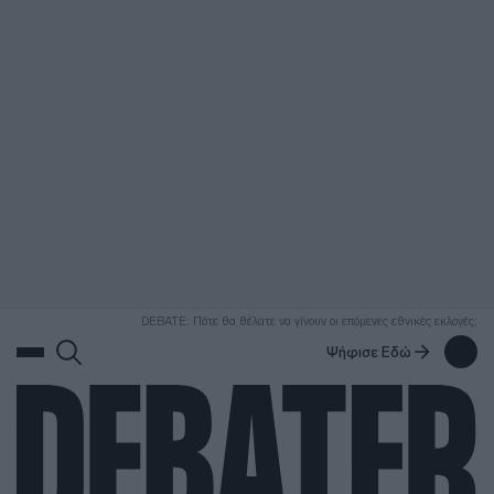
ΑΝΑΖΗΤΗΣΗ
DEBATE: Πότε θα θέλατε να γίνουν οι επόμενες εθνικές εκλογές;
Ψήφισε Εδώ