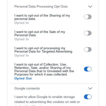
οικοσυστήματα», υπογράμμισε ο κ.
Please note that this website/app uses one or more Google
Personal Data Processing Opt Outs
Γραμματικός και τόνισε ότι η Πειραιώς ως
services and may gather and store information including but
ηγέτης της αγοράς, βλέπει το νέο κανονισμό
not limited to your visit or usage behaviour. You may click to
I want to opt-out of the Sharing of my
personal data.
όχι ως απειλή, αλλά ως επιτάχυνση
grant or deny consent to Google and its third-party tags to
Opted In
use your data for below specified purposes in below Google
μετασχηματισμού.
consent section.
I want to opt-out of the Sale of my
Personal Data.
«Επενδύουμε στην τεχνολογική μας βάση,
Opted In
διαμορφώνουμε νέα μοντέλα συνεργασίας,
I want to opt-out of processing my
Personal Data for Targeted Advertising.
και εστιάζουμε στην εμπειρία πελάτη. Το
Opted In
μέλλον των πληρωμών δεν είναι ούτε μόνο
I want to opt-out of Collection, Use,
ταχύτητα, ούτε μόνο κόστος. Είναι πλαίσιο,
Retention, Sale, and/or Sharing of my
Personal Data that Is Unrelated with the
αμεσότητα, ασφάλεια και εμπιστοσύνη. Και ο
Purposes for which it was collected.
ρόλος των τραπεζών είναι να συνδυάσουν
Opted Out
τεχνολογία, δεδομένα και ανθρώπινη σχέση –
Google consents
για να παραμείνουν ο βασικός εταίρος του
I want to allow Google to enable storage
πελάτη».
related to advertising like cookies on web or