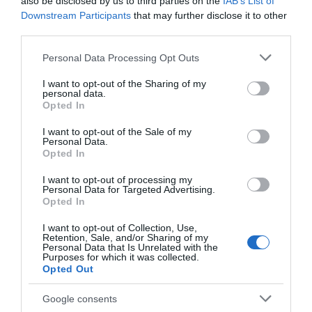
also be disclosed by us to third parties on the
IAB’s List of
Downstream Participants
that may further disclose it to other
third parties.
Please note that this website/app uses one or more Google
Personal Data Processing Opt Outs
services and may gather and store information including but
not limited to your visit or usage behaviour. You may click to
I want to opt-out of the Sharing of my
personal data.
grant or deny consent to Google and its third-party tags to
Opted In
use your data for below specified purposes in below Google
consent section.
I want to opt-out of the Sale of my
Personal Data.
Opted In
I want to opt-out of processing my
Personal Data for Targeted Advertising.
Opted In
I want to opt-out of Collection, Use,
Retention, Sale, and/or Sharing of my
ΕΛΛΑΔΑ
Personal Data that Is Unrelated with the
Purposes for which it was collected.
Νεκρός 4χρονος στην Πάρο: Στο
Opted Out
μικροσκόπιο οι κάμερες και ο ρόλος
Google consents
του ναυαγοσώστη – Τι ερευνούν οι