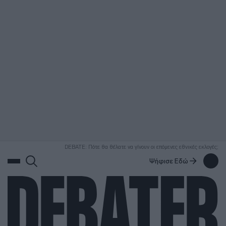
ΑΝΑΖΗΤΗΣΗ
DEBATE: Πότε θα θέλατε να γίνουν οι επόμενες εθνικές εκλογές;
Ψήφισε Εδώ