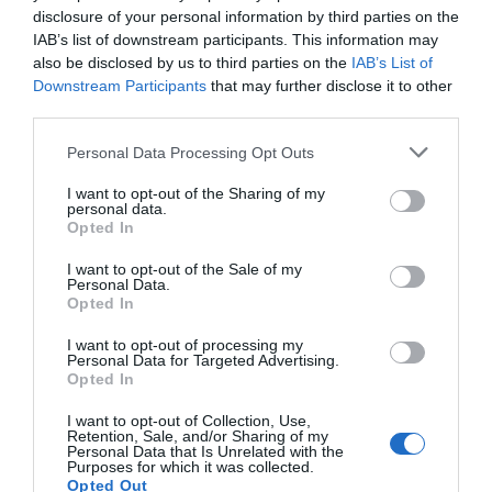
disclosure of your personal information by third parties on the
IAB’s list of downstream participants. This information may
also be disclosed by us to third parties on the
IAB’s List of
ΕΛΛΑΔΑ
Downstream Participants
that may further disclose it to other
third parties.
Please note that this website/app uses one or more Google
Personal Data Processing Opt Outs
services and may gather and store information including but
not limited to your visit or usage behaviour. You may click to
I want to opt-out of the Sharing of my
personal data.
grant or deny consent to Google and its third-party tags to
Opted In
use your data for below specified purposes in below Google
consent section.
I want to opt-out of the Sale of my
Personal Data.
Opted In
I want to opt-out of processing my
Personal Data for Targeted Advertising.
Opted In
I want to opt-out of Collection, Use,
Retention, Sale, and/or Sharing of my
Personal Data that Is Unrelated with the
Purposes for which it was collected.
Opted Out
ΕΛΛΑΔΑ