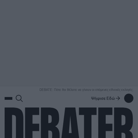
ΑΝΑΖΗΤΗΣΗ
DEBATE: Πότε θα θέλατε να γίνουν οι επόμενες εθνικές εκλογές;
Ψήφισε Εδώ