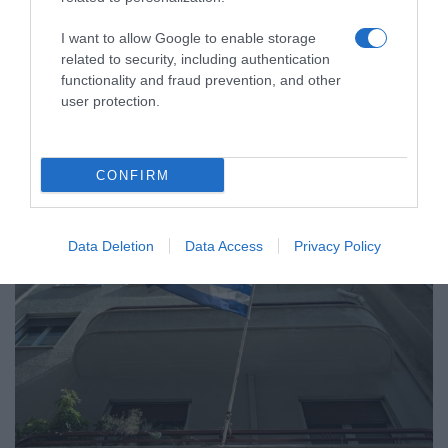
I want to allow Google to enable storage
ΕΛΛΑΔΑ
related to security, including authentication
Σε κατάσταση κινητοποίησης Αττική,
functionality and fraud prevention, and other
Εύβοια και Βοιωτία λόγω πολύ υψηλού
user protection.
κινδύνου πυρκαγιάς
Για τις περιοχές που προβλέπεται πολύ υψηλός κίνδυνος
CONFIRM
πυρκαγιάς εφαρμόζεται το Σχέδιο Δράσεων Πολιτικής
Προστασίας
Data Deletion
Data Access
Privacy Policy