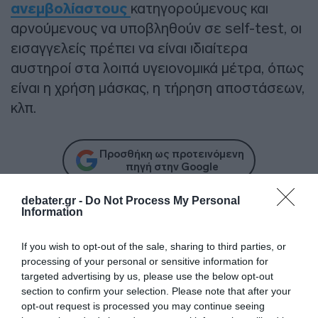
ανεμβολίαστους
κατηγορούμενους και
αρνούμενους να υποβληθούν σε self-test, οι
εισαγγελείς πρέπει να είναι ιδιαίτερα
αυστηροί στα λοιπά υγειονομικά μέτρα, όπως
είναι η χρήση μάσκας, η τήρηση αποστάσεων,
κλπ.
Προσθήκη ως προτεινόμενη
πηγή στην Google
debater.gr -
Do Not Process My Personal
Information
Ακολούθησε το debater.gr στο
Google News
και μάθετε πρώτοι όλες τις ειδήσεις
If you wish to opt-out of the sale, sharing to third parties, or
processing of your personal or sensitive information for
targeted advertising by us, please use the below opt-out
Share
Tweet
section to confirm your selection. Please note that after your
opt-out request is processed you may continue seeing