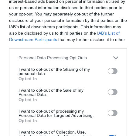
interest-based ads based on personal information utilized by
ΑΝΤΙΕΜΒΟΛΙΑΣΤΕΣ
ΑΡΕΙΟΣ ΠΑΓΟΣ
us or personal information disclosed to third parties prior to
ΑΡΝΗΤΕΣ ΕΜΒΟΛΙΩΝ
ΒΑΣΙΛΗΣ ΠΛΙΩΤΑΣ
your opt-out. You may separately opt-out of the further
ΕΜΒΟΛΙΟ ΚΟΡΟΝΟΙΟΥ
ΚΟΡΟΝΟΙΟΣ
disclosure of your personal information by third parties on the
IAB’s list of downstream participants. This information may
ΔΙΑΦΗΜΙΣΗ
also be disclosed by us to third parties on the
IAB’s List of
Downstream Participants
that may further disclose it to other
third parties.
Please note that this website/app uses one or more Google
Personal Data Processing Opt Outs
services and may gather and store information including but
not limited to your visit or usage behaviour. You may click to
I want to opt-out of the Sharing of my
personal data.
grant or deny consent to Google and its third-party tags to
Opted In
use your data for below specified purposes in below Google
consent section.
I want to opt-out of the Sale of my
Personal Data.
Opted In
I want to opt-out of processing my
ΣΧΟΛΙΑ
Personal Data for Targeted Advertising.
Opted In
I want to opt-out of Collection, Use,