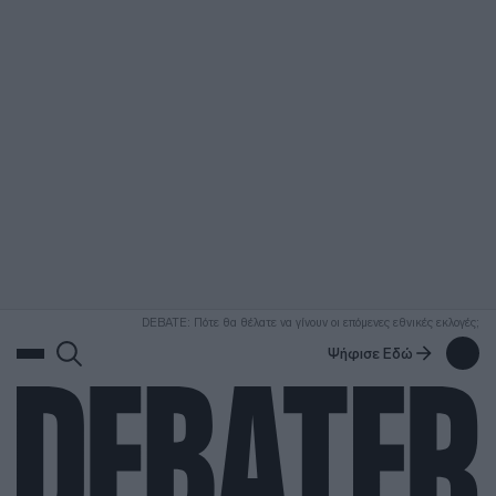
ΑΝΑΖΗΤΗΣΗ
DEBATE: Πότε θα θέλατε να γίνουν οι επόμενες εθνικές εκλογές;
Ψήφισε Εδώ