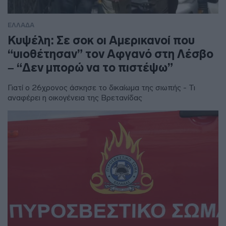
ΕΛΛΑΔΑ
Κυψέλη: Σε σοκ οι Αμερικανοί που
“υιοθέτησαν” τον Αφγανό στη Λέσβο
– “Δεν μπορώ να το πιστέψω”
Γιατί ο 26χρονος άσκησε το δικαίωμα της σιωπής - Τι
αναφέρει η οικογένεια της Βρετανίδας