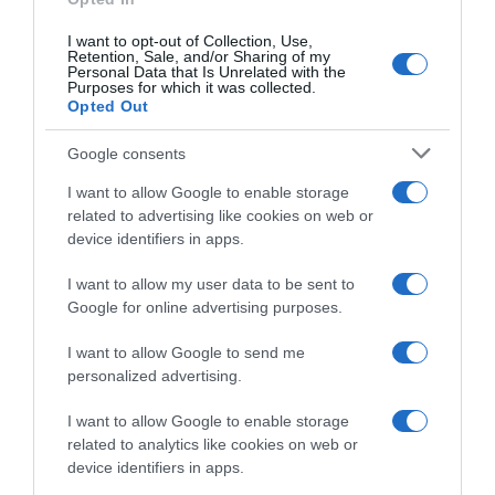
I want to opt-out of Collection, Use,
Retention, Sale, and/or Sharing of my
Personal Data that Is Unrelated with the
Purposes for which it was collected.
Opted Out
Google consents
I want to allow Google to enable storage
related to advertising like cookies on web or
device identifiers in apps.
ΕΛΛΑΔΑ
I want to allow my user data to be sent to
Μοσχάτο: Καταστράφηκε ολοσχερώς
Google for online advertising purposes.
το εγκαταλελειμμένο κτίριο που
τυλίχθηκε στις φλόγες (βίντεο)
I want to allow Google to send me
personalized advertising.
Σύμφωνα με τις πρώτες εκτιμήσεις, ξέσπασε σε
απορρίμματα που βρίσκονταν στο εσωτερικό του κτιρίου
I want to allow Google to enable storage
related to analytics like cookies on web or
device identifiers in apps.