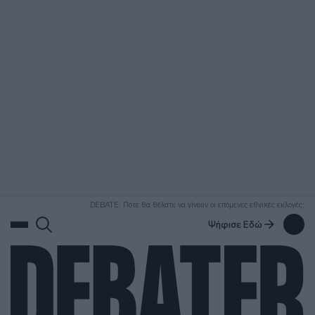
ΑΝΑΖΗΤΗΣΗ
DEBATE: Πότε θα θέλατε να γίνουν οι επόμενες εθνικές εκλογές;
Ψήφισε Εδώ