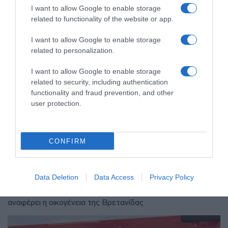
I want to allow Google to enable storage
related to functionality of the website or app.
I want to allow Google to enable storage
related to personalization.
I want to allow Google to enable storage
related to security, including authentication
functionality and fraud prevention, and other
user protection.
ΕΛΛΑΔΑ
CONFIRM
Κυψέλη: Σε σοκ οι Αμερικανοί που
“υιοθέτησαν” τον Αφγανό στη Λέσβο
– “Δεν μπορώ να το πιστέψω”
Data Deletion
Data Access
Privacy Policy
Γιατί ο 26χρονος άσκησε το δικαίωμα της σιωπής - Τι
αναφέρει η οικογένεια της Βρετανίδας