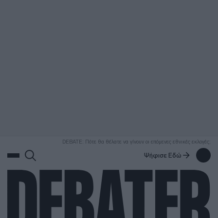
ΑΝΑΖΗΤΗΣΗ
DEBATE: Πότε θα θέλατε να γίνουν οι επόμενες εθνικές εκλογές;
Ψήφισε Εδώ