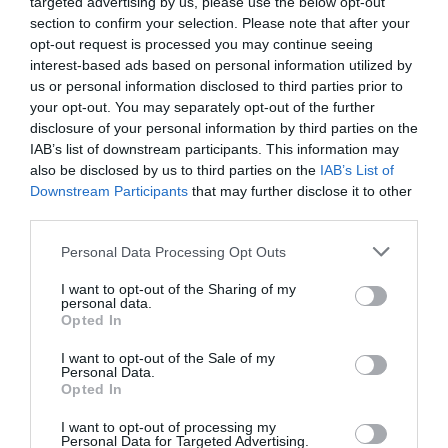
Βίντεο από τη στιγμή που αστυνομικοί
targeted advertising by us, please use the below opt-out
section to confirm your selection. Please note that after your
μπαίνουν στο σπίτι του Τζιν Χάκμαν –
opt-out request is processed you may continue seeing
«Φαίνεται ότι προσπαθούσε να βγει
interest-based ads based on personal information utilized by
έξω»
us or personal information disclosed to third parties prior to
your opt-out. You may separately opt-out of the further
disclosure of your personal information by third parties on the
ΔΙΑΦΗΜΙΣΗ
IAB’s list of downstream participants. This information may
also be disclosed by us to third parties on the
IAB’s List of
Downstream Participants
that may further disclose it to other
third parties.
Please note that this website/app uses one or more Google
Personal Data Processing Opt Outs
services and may gather and store information including but
not limited to your visit or usage behaviour. You may click to
I want to opt-out of the Sharing of my
personal data.
grant or deny consent to Google and its third-party tags to
Opted In
use your data for below specified purposes in below Google
consent section.
I want to opt-out of the Sale of my
Personal Data.
Opted In
Προσθήκη ως προτεινόμενη
I want to opt-out of processing my
πηγή στην Google
Personal Data for Targeted Advertising.