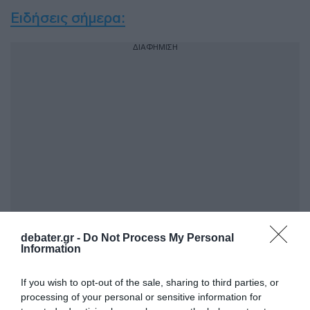
Ειδήσεις σήμερα:
ΔΙΑΦΗΜΙΣΗ
“Ρελάνς” της Αθήνας με τον Θαλάσσιο
debater.gr -
Do Not Process My Personal
Information
Χωροταξικό Σχεδιασμό – Τι σημαίνει για
υφαλοκρηπίδα και ΑΟΖ
If you wish to opt-out of the sale, sharing to third parties, or
processing of your personal or sensitive information for