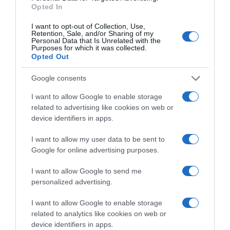
Opted In
Δόθηκαν διαβεβαιώσεις για την ασφάλεια και
το ευ αγωνίζεσθαι. Οι ιδιοκτήτες των δύο
I want to opt-out of Collection, Use,
Retention, Sale, and/or Sharing of my
ΚΑΕ εγγυώνται και με την παρουσία τους στα
Personal Data that Is Unrelated with the
Purposes for which it was collected.
γήπεδα την ομαλή διεξαγωγή των αγώνων”.
Opted Out
Ο επίλογος μπήκε με
κοινή ανακοίνωση
Google consents
από τις δύο ΚΑΕ
: “… δηλώνουμε την
I want to allow Google to enable storage
ανεπιφύλακτη δέσμευσή μας στην απολύτως
related to advertising like cookies on web or
device identifiers in apps.
ειρηνική και σύμφωνη με τις αρχές του ευ
αγωνίζεσθαι ολοκλήρωση των τελικών του
I want to allow my user data to be sent to
πρωταθλήματος της Basket League 2024-
Google for online advertising purposes.
2025. Έχουμε απόλυτη εμπιστοσύνη στην
I want to allow Google to send me
ελληνική δικαιοσύνη για όλα τα θέματα που
personalized advertising.
έχουν ανακύψει”.
I want to allow Google to enable storage
related to analytics like cookies on web or
Ειδήσεις σήμερα
:
device identifiers in apps.