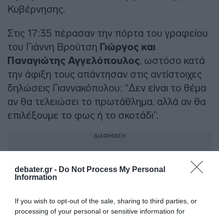
Κυβέρνησης.
Στις 17:35 πέρασαν την πόρτα του γραφείου
του Γιάννη Βρούτση
Γιώργος και
Παναγιώτης Αγγελόπουλος
, ωστόσο κατά
την άφιξη τους απάντησαν στις αντίστοιχες
δηλώσεις Γιαννακόπολου: “Δεν είναι το θέμα
αν θα τελειώσει το πρωτάθλημα, αλλά αν θα
επιλέξουμε το φως ή το σκοτάδι”.
ΔΙΑΦΗΜΙΣΗ
debater.gr -
Do Not Process My Personal
Information
If you wish to opt-out of the sale, sharing to third parties, or
processing of your personal or sensitive information for