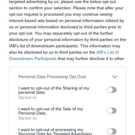
targeted advertising by us, please use the below opt-out
section to confirm your selection. Please note that after your
opt-out request is processed you may continue seeing
interest-based ads based on personal information utilized by
us or personal information disclosed to third parties prior to
Ο
Γιάννης Βρούτσης
έδωσε το οριστικό
your opt-out. You may separately opt-out of the further
disclosure of your personal information by third parties on the
τέλος στο θρίλερ με μια λιτή δήλωση που
IAB’s list of downstream participants. This information may
επισφράγισε το τέλος της κρίσης:
also be disclosed by us to third parties on the
IAB’s List of
Downstream Participants
that may further disclose it to other
“Ευχαριστούμε θερμά τις διοικήσεις των δυο
third parties.
ιστορικών ομάδων, που έχουν κάνει
Please note that this website/app uses one or more Google
Personal Data Processing Opt Outs
περήφανη την Ελλάδα. Θέλω να
services and may gather and store information including but
not limited to your visit or usage behaviour. You may click to
I want to opt-out of the Sharing of my
ευχαριστήσω τους κυρίους κυρίους
personal data.
grant or deny consent to Google and its third-party tags to
Αγγελόπουλους και Γιαννακόπουλο, που
Opted In
use your data for below specified purposes in below Google
απάντησαν στο κάλεσμα της κυβέρνησης.
consent section.
I want to opt-out of the Sale of my
Personal Data.
Προτεραιότητα της κυβέρνησης είναι η
Opted In
ολοκλήρωση του πρωταθλήματος σε
I want to opt-out of processing my
ασφαλές κλίμα. Περάσαμε τον κάβο.
Personal Data for Targeted Advertising.