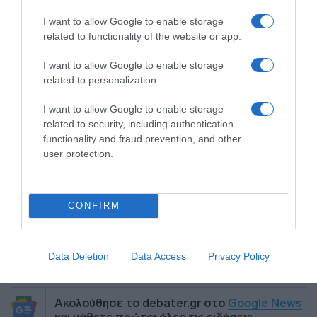
Ο Τραμπ μπλοκάρει την είσοδο στις ΗΠΑ
I want to allow Google to enable storage
σε πολίτες 12 χωρών – Δείτε τη “μαύρη”
related to functionality of the website or app.
λίστα
I want to allow Google to enable storage
related to personalization.
Μονή Σινά: Παραμένει η απόσταση
Αθήνας και Καΐρου – Σε εκκρεμότητα το
I want to allow Google to enable storage
related to security, including authentication
ιδιοκτησιακό, παραπέμφθηκε σε νέες
functionality and fraud prevention, and other
διαπραγματεύσεις
user protection.
CONFIRM
Προσθήκη ως προτεινόμενη
πηγή στην Google
Data Deletion
Data Access
Privacy Policy
Ακολούθησε το debater.gr στο
Google News