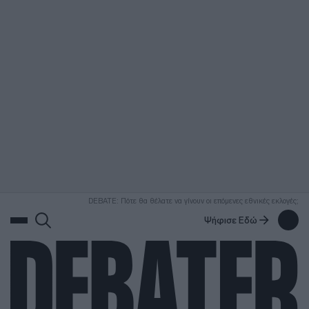
ΑΝΑΖΗΤΗΣΗ
DEBATE: Πότε θα θέλατε να γίνουν οι επόμενες εθνικές εκλογές;
Ψήφισε Εδώ