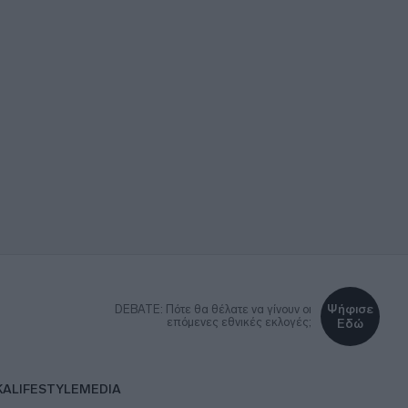
Ψήφισε
DEBATE: Πότε θα θέλατε να γίνουν οι
επόμενες εθνικές εκλογές;
Εδώ
ΚΑ
LIFESTYLE
MEDIA