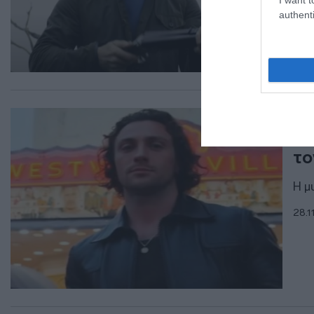
authenti
LIF
Ο 
το
Η μ
28.1