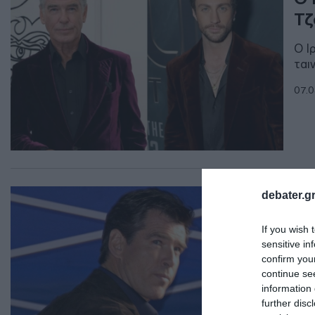
Τζ
Ο Ι
ται
07.0
LIF
debater.gr
Πι
If you wish 
εί
sensitive in
confirm you
Ο Π
continue se
δεκ
information 
further disc
28.0