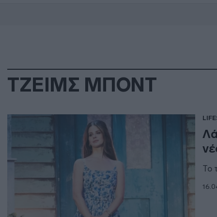
ΤΖΕΙΜΣ ΜΠΟΝΤ
LIF
Λά
νέ
Το 
16.0