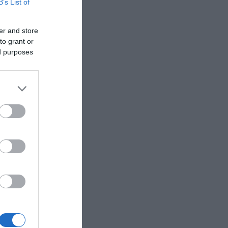
B’s List of
er and store
to grant or
ed purposes
ναι ο