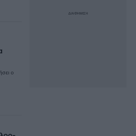
ΔΙΑΦΗΜΙΣΗ
α
ήσει ο
ιλορ-