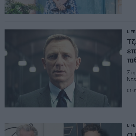
LIF
Τζ
επ
πι
Στη
Ντε
01.0
LIF
Ο 