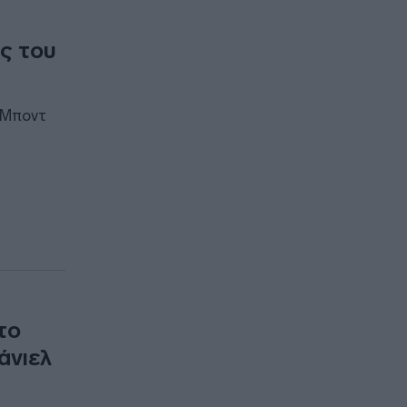
ες του
ς Μποντ
το
άνιελ