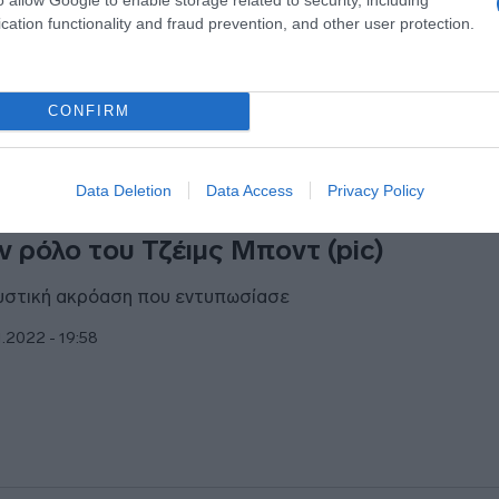
cation functionality and fraud prevention, and other user protection.
CONFIRM
ESTYLE
Data Deletion
Data Access
Privacy Policy
Άαρον Τέιλορ-Τζόνσον το νέο φαβορί 
ν ρόλο του Τζέιμς Μποντ (pic)
υστική ακρόαση που εντυπωσίασε
1.2022 - 19:58