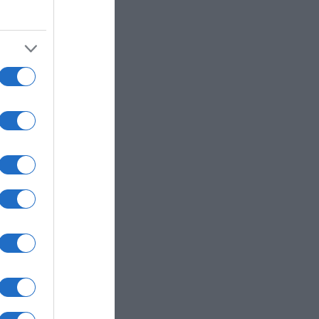
α μαζί
ανά