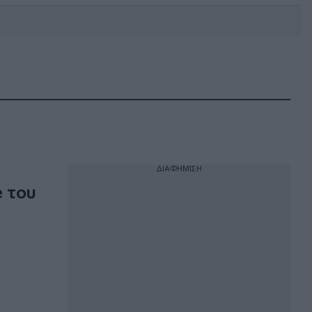
DEBATE: Πότε θα θέλατε να
γίνουν οι επόμενες εθνικές
εκλογές;
ΔΙΑΦΗΜΙΣΗ
e του