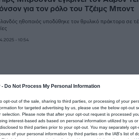
όνσον για τον ρόλο του Τζέιμς Μποντ
ρλανδός ηθοποιός υποδύθηκε τον θρυλικό πράκτορα σε τ
νίες
4.2025 - 10:54
ESTYLE
 -
Do Not Process My Personal Information
ρς Μπρόσναν: Σχολίασε το ενδεχόμενο
to opt-out of the sale, sharing to third parties, or processing of your per
ναι ο Άαρον Τέιλορ-Τζόνσον ο επόμενο
formation for targeted advertising by us, please use the below opt-out s
r selection. Please note that after your opt-out request is processed y
ιρς Μπρόσναν υποδύθηκε τον μυστικό πράκτορα σε ταινίε
eing interest-based ads based on personal information utilized by us or
αετία του 1990 και τις αρχές του 2000
disclosed to third parties prior to your opt-out. You may separately opt-
losure of your personal information by third parties on the IAB’s list of
3.2024 - 14:23