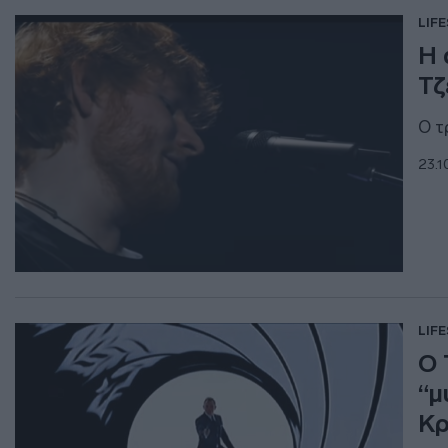
LIF
Η 
Τζ
Ο τ
23.1
LIF
Ο 
“μ
Κρ