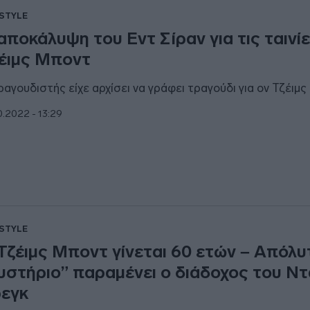
ESTYLE
αποκάλυψη του Εντ Σίραν για τις ταινί
έιμς Μποντ
ραγουδιστής είχε αρχίσει να γράφει τραγούδι για ον Τζέιμ
0.2022 - 13:29
ESTYLE
Τζέιμς Μποντ γίνεται 60 ετών – Απόλυ
υστήριο” παραμένει ο διάδοχος του Ντ
εγκ