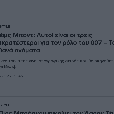
ESTYLE
έιμς Μποντ: Αυτοί είναι οι τρεις
ικρατέστεροι για τον ρόλο του 007 – Τ
θανά ονόματα
 νέα ταινία της κινηματογραφικής σειράς που θα σκηνοθετ
νί Βιλνέβ
7.2025 - 15:46
ESTYLE
Πιρς Μπρόσναν εγκρίνει τον Άαρον Τέ