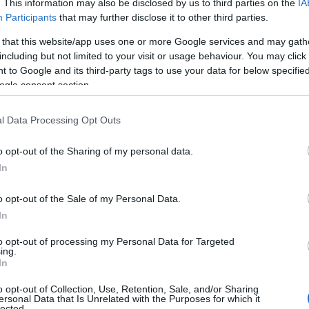
. This information may also be disclosed by us to third parties on the
IA
Participants
that may further disclose it to other third parties.
 that this website/app uses one or more Google services and may gath
including but not limited to your visit or usage behaviour. You may click 
 to Google and its third-party tags to use your data for below specifi
ogle consent section.
ESTYLE
Τομ Χανκς αποκάλυψε ποιος θέλει να εί
l Data Processing Opt Outs
όμενος Τζέιμς Μποντ
o opt-out of the Sharing of my personal data.
ναζήτηση για τον νέο πράκτορα 007 βρίσκεται σε εξέλιξη
In
5.2023 - 10:29
o opt-out of the Sale of my Personal Data.
In
to opt-out of processing my Personal Data for Targeted
ing.
In
o opt-out of Collection, Use, Retention, Sale, and/or Sharing
ersonal Data that Is Unrelated with the Purposes for which it
ESTYLE
lected.