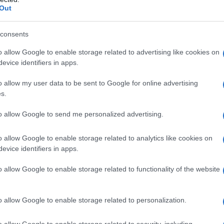
Out
ρίνα Βερνίκου: Η άγνωστη φωτογραφί
 τον Σον Κόνερι (Τζέιμς Μποντ)
consents
ν μεγάλη θαυμάστριά του
o allow Google to enable storage related to advertising like cookies on
evice identifiers in apps.
5.2023 - 12:32
o allow my user data to be sent to Google for online advertising
s.
to allow Google to send me personalized advertising.
o allow Google to enable storage related to analytics like cookies on
evice identifiers in apps.
ESTYLE
 βιβλία του Τζέιμς Μποντ εκδίδονται ξ
o allow Google to enable storage related to functionality of the website
ρίς τις ρατσιστικές εκφράσεις
o allow Google to enable storage related to personalization.
ιρούνται "προσβλητικές αναφορές"
2.2023 - 22:00
o allow Google to enable storage related to security, including