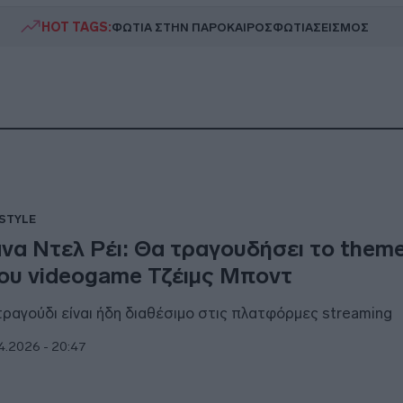
HOT TAGS:
ΦΩΤΙΑ ΣΤΗΝ ΠΑΡΟ
ΚΑΙΡΟΣ
ΦΩΤΙΑ
ΣΕΙΣΜΟΣ
ESTYLE
να Ντελ Ρέι: Θα τραγουδήσει το them
ου videogame Τζέιμς Μποντ
τραγούδι είναι ήδη διαθέσιμο στις πλατφόρμες streaming
4.2026 - 20:47