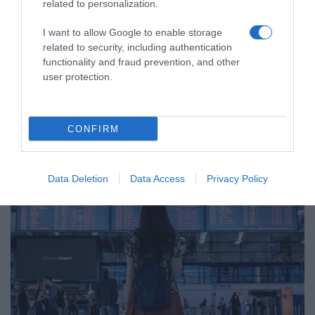
related to personalization.
ΕΛΛΑΔΑ
Τι αλλάζει στις μετακινήσεις από τις 13
I want to allow Google to enable storage
Σεπτεμβρίου – “Γρίφος” οι βόλτες για τους
related to security, including authentication
functionality and fraud prevention, and other
ανεμβολίαστους
user protection.
Αναλυτικά οι περιορισμοί
10.09.2021 - 21:07
CONFIRM
Data Deletion
Data Access
Privacy Policy