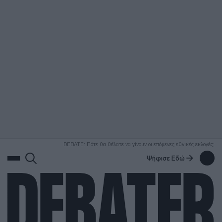
ΑΝΑΖΗΤΗΣΗ
DEBATE: Πότε θα θέλατε να γίνουν οι επόμενες εθνικές εκλογές;
Ψήφισε Εδώ