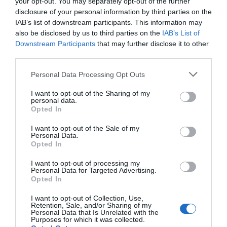
your opt-out. You may separately opt-out of the further
disclosure of your personal information by third parties on the
10.06.2022 - 23:00
IAB’s list of downstream participants. This information may
also be disclosed by us to third parties on the
IAB’s List of
Downstream Participants
that may further disclose it to other
third parties.
Please note that this website/app uses one or more Google
Personal Data Processing Opt Outs
services and may gather and store information including but
not limited to your visit or usage behaviour. You may click to
I want to opt-out of the Sharing of my
personal data.
grant or deny consent to Google and its third-party tags to
Opted In
use your data for below specified purposes in below Google
consent section.
I want to opt-out of the Sale of my
Personal Data.
Opted In
I want to opt-out of processing my
Personal Data for Targeted Advertising.
Opted In
ΕΛΛΑΔΑ
I want to opt-out of Collection, Use,
Η μετάλλαξη Όμικρον προκαλεί παγκόσμιο
Retention, Sale, and/or Sharing of my
Personal Data that Is Unrelated with the
“συναγερμό” – Μόνο με αρνητικό μοριακό
Purposes for which it was collected.
τεστ η είσοδος στην Ελλάδα