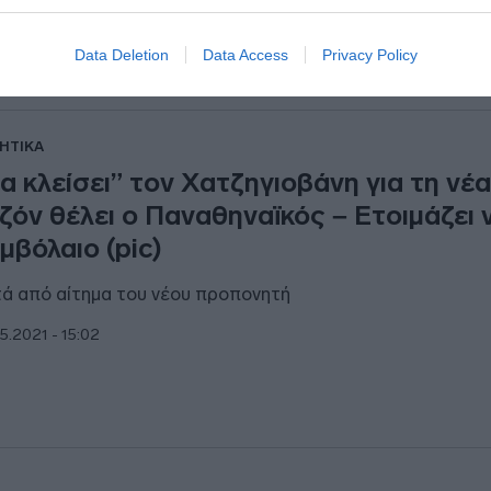
Data Deletion
Data Access
Privacy Policy
ΗΤΙΚΑ
α κλείσει” τον Χατζηγιοβάνη για τη νέ
ζόν θέλει ο Παναθηναϊκός – Ετοιμάζει 
μβόλαιο (pic)
ά από αίτημα του νέου προπονητή
5.2021 - 15:02