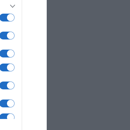
άνη
 μέχρι