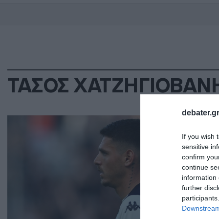
ΤΑΣΟΣ ΧΑΤΖΗΓΙΟΒΑΝ
debater.gr
ΑΘΛ
Τέ
If you wish 
sensitive in
Αν
confirm you
continue se
Συμ
information 
further disc
24.0
participants
Downstream 