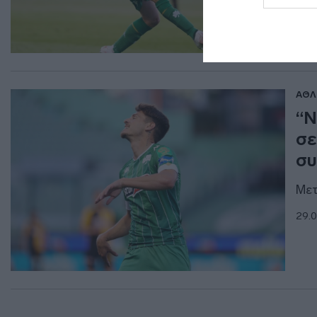
ΑΘΛ
“Ν
σε
συ
Μετ
29.0