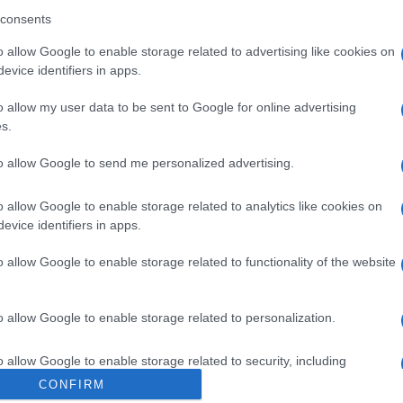
αλλικά” και ξύλο μεταξύ Βιγιαφάνες και
consents
τζηγιοβάνη
o allow Google to enable storage related to advertising like cookies on
evice identifiers in apps.
λλος ο Γιοβάνοβιτς
o allow my user data to be sent to Google for online advertising
8.2021 - 12:55
s.
to allow Google to send me personalized advertising.
o allow Google to enable storage related to analytics like cookies on
evice identifiers in apps.
ΗΤΙΚΑ
o allow Google to enable storage related to functionality of the website
λος με το κορονοπάρτι του Χατζηγιοβ
η Λέσβο – Ξεσάλωσαν με ποτά, χορούς
o allow Google to enable storage related to personalization.
ι βεγγαλικά (vid)
o allow Google to enable storage related to security, including
ω από 50 οι καλεσμένοι
cation functionality and fraud prevention, and other user protection.
CONFIRM
6.2021 - 09:52