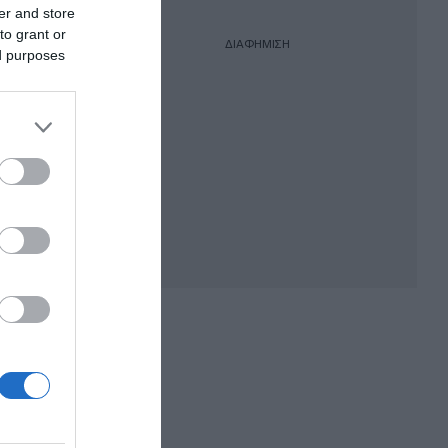
er and store
to grant or
ΔΙΑΦΗΜΙΣΗ
ed purposes
ού με