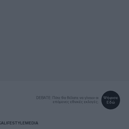
Ψήφισε
DEBATE: Πότε θα θέλατε να γίνουν οι
επόμενες εθνικές εκλογές;
Εδώ
ΚΑ
LIFESTYLE
MEDIA