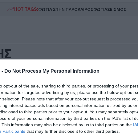
HOT TAGS:
ΦΩΤΙΑ ΣΤΗΝ ΠΑΡΟ
ΚΑΙΡΟΣ
ΦΩΤΙΑ
ΣΕΙΣΜΟΣ
ΗΣ
 -
Do Not Process My Personal Information
ΗΤΙΚΑ
λος ο Χατζηγιοβάνης από τον Παναθην
to opt-out of the sale, sharing to third parties, or processing of your per
formation for targeted advertising by us, please use the below opt-out s
ακοινώθηκε από τουρκική ομάδα
r selection. Please note that after your opt-out request is processed y
eing interest-based ads based on personal information utilized by us or
βόλαιο 2+1 ετών υπέγραψε ο Έλληνας εξτρέμ
disclosed to third parties prior to your opt-out. You may separately opt-
losure of your personal information by third parties on the IAB’s list of
5.2022 - 19:51
. This information may also be disclosed by us to third parties on the
IA
Participants
that may further disclose it to other third parties.