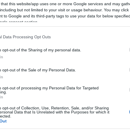
 that this website/app uses one or more Google services and may gath
including but not limited to your visit or usage behaviour. You may click 
 to Google and its third-party tags to use your data for below specifi
ogle consent section.
ΑΔΑ
l Data Processing Opt Outs
τζηγιοβάνης αντί Τζόλη στην εθνική
λάδας
o opt-out of the Sharing of my personal data.
In
αγή πλάνων για τον Τζον Φαν Σιπ
o opt-out of the Sale of my Personal Data.
8.2021 - 17:10
In
to opt-out of processing my Personal Data for Targeted
ing.
In
o opt-out of Collection, Use, Retention, Sale, and/or Sharing
ersonal Data that Is Unrelated with the Purposes for which it
lected.
ΗΤΙΚΑ
Out
μός στην προπόνηση του Παναθηναϊκ