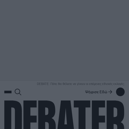
ΑΝΑΖΗΤΗΣΗ
DEBATE: Πότε θα θέλατε να γίνουν οι επόμενες εθνικές εκλογές;
Ψήφισε Εδώ