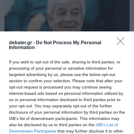
debater.gr -
Do Not Process My Personal
Information
If you wish to opt-out of the sale, sharing to third parties, or
processing of your personal or sensitive information for
targeted advertising by us, please use the below opt-out
ΑΘΛΗΤΙΚΑ
section to confirm your selection. Please note that after your
Τάκης Οικονομόπουλος: Σήμερα το
opt-out request is processed you may continue seeing
τελευταίο αντίο στο “πουλί” του ελληνικού
interest-based ads based on personal information utilized by
ποδοσφαίρου
us or personal information disclosed to third parties prior to
your opt-out. You may separately opt-out of the further
Σε λαϊκό προσκύνημα η σορός του
disclosure of your personal information by third parties on the
IAB’s list of downstream participants. This information may
13.02.2025 - 08:02
also be disclosed by us to third parties on the
IAB’s List of
Downstream Participants
that may further disclose it to other