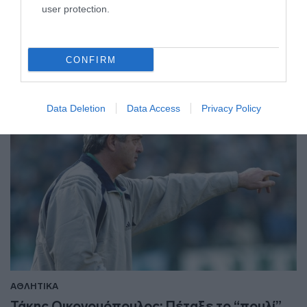
user protection.
"Απόψε ο πατέρας μου έκανε την τελευταία του
πτήση"
11.02.2025 - 10:23
CONFIRM
Data Deletion
Data Access
Privacy Policy
ΑΘΛΗΤΙΚΑ
Τάκης Οικονομόπουλος: Πέταξε το “πουλί”