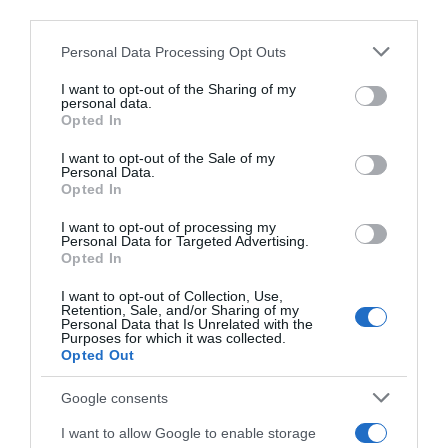
third parties.
Please note that this website/app uses one or more Google
Personal Data Processing Opt Outs
services and may gather and store information including but
not limited to your visit or usage behaviour. You may click to
I want to opt-out of the Sharing of my
personal data.
grant or deny consent to Google and its third-party tags to
Opted In
use your data for below specified purposes in below Google
consent section.
I want to opt-out of the Sale of my
Personal Data.
Opted In
I want to opt-out of processing my
Personal Data for Targeted Advertising.
Opted In
ΟΙΚΟΝΟΜΙΑ
I want to opt-out of Collection, Use,
Όλη η διαδικασία για το άυλο συναινετικό
Retention, Sale, and/or Sharing of my
Personal Data that Is Unrelated with the
διαζύγιο με “λίγα κλικ” – Τα βήματα που
Purposes for which it was collected.
πρέπει να ακολουθήσετε
Opted Out
Πλέον γίνεται χωρίς φυσική παρουσία
Google consents
03.02.2022 - 10:57
I want to allow Google to enable storage