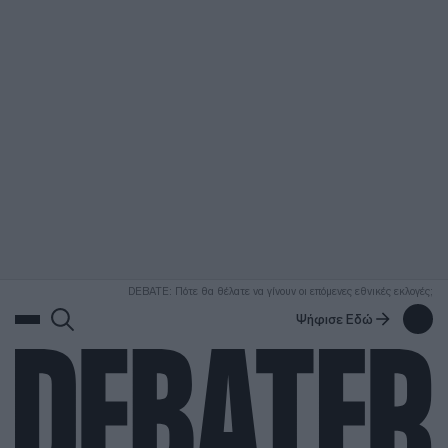
ΑΝΑΖΗΤΗΣΗ
DEBATE: Πότε θα θέλατε να γίνουν οι επόμενες εθνικές εκλογές;
Ψήφισε Εδώ