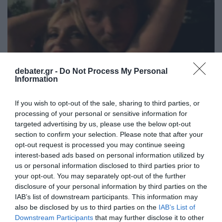
debater.gr -
Do Not Process My Personal
Information
If you wish to opt-out of the sale, sharing to third parties, or
processing of your personal or sensitive information for
LIFESTYLE
targeted advertising by us, please use the below opt-out
Χώρισαν η Ελεωνόρα Ζουγανέλη και ο
section to confirm your selection. Please note that after your
Σπύρος Δημητρίου μετά από 2,5 χρόνια
opt-out request is processed you may continue seeing
γάμου (vid)
interest-based ads based on personal information utilized by
us or personal information disclosed to third parties prior to
Πότε ήταν η τελευταία κοινή τους εμφάνιση
your opt-out. You may separately opt-out of the further
disclosure of your personal information by third parties on the
21.02.2023 - 12:37
IAB’s list of downstream participants. This information may
also be disclosed by us to third parties on the
IAB’s List of
Downstream Participants
that may further disclose it to other