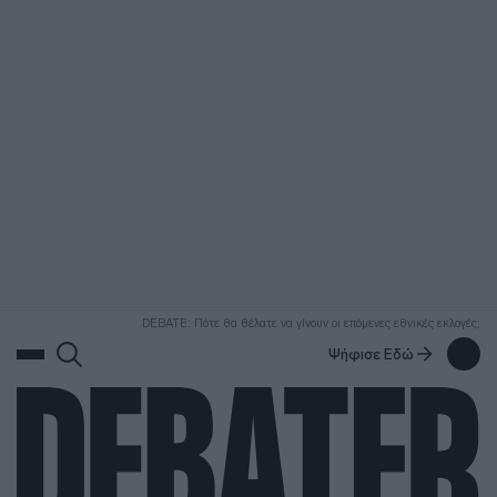
ΑΝΑΖΗΤΗΣΗ
DEBATE: Πότε θα θέλατε να γίνουν οι επόμενες εθνικές εκλογές;
Ψήφισε Εδώ