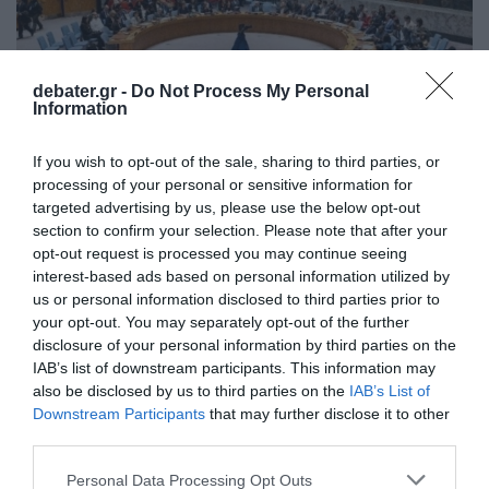
debater.gr -
Do Not Process My Personal
Information
If you wish to opt-out of the sale, sharing to third parties, or
processing of your personal or sensitive information for
ΔΙΕΘΝΗ
targeted advertising by us, please use the below opt-out
ΟΗΕ: Έκτακτη συνεδρίαση του Συμβουλίου
section to confirm your selection. Please note that after your
opt-out request is processed you may continue seeing
Ασφαλείας την Τρίτη για τους ομήρους στη
interest-based ads based on personal information utilized by
Γάζα
us or personal information disclosed to third parties prior to
your opt-out. You may separately opt-out of the further
Με φόντο την παγκόσμια αγανάκτηση για την
disclosure of your personal information by third parties on the
κατάσταση στην περιοχή
IAB’s list of downstream participants. This information may
04.08.2025 - 08:31
also be disclosed by us to third parties on the
IAB’s List of
Downstream Participants
that may further disclose it to other
third parties.
Please note that this website/app uses one or more Google
Personal Data Processing Opt Outs