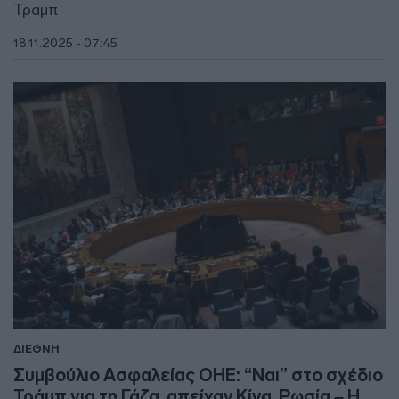
Τραμπ
18.11.2025 - 07:45
ΔΙΕΘΝΗ
Συμβούλιο Ασφαλείας ΟΗΕ: “Ναι” στο σχέδιο
Τράμπ για τη Γάζα, απείχαν Κίνα, Ρωσία – Η