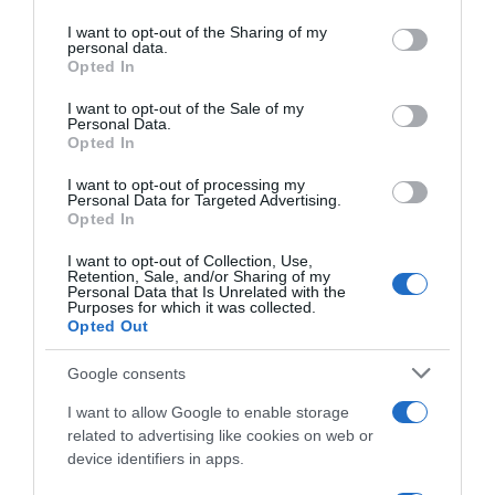
services and may gather and store information including but
not limited to your visit or usage behaviour. You may click to
I want to opt-out of the Sharing of my
personal data.
grant or deny consent to Google and its third-party tags to
Opted In
use your data for below specified purposes in below Google
consent section.
I want to opt-out of the Sale of my
Personal Data.
Opted In
I want to opt-out of processing my
Personal Data for Targeted Advertising.
Opted In
I want to opt-out of Collection, Use,
Retention, Sale, and/or Sharing of my
ΔΙΕΘΝΗ
Personal Data that Is Unrelated with the
Purposes for which it was collected.
Έκτακτη συνεδρίαση του Συμβουλίου
Opted Out
Ασφαλείας του ΟΗΕ την Παρασκευή κατόπιν
αιτήματος του Ιράν
Google consents
“Το ΣΑ δεν μπορεί να παραμείνει παθητικός θεατής”
I want to allow Google to enable storage
λέει το Ιράν
related to advertising like cookies on web or
device identifiers in apps.
19.06.2025 - 00:50