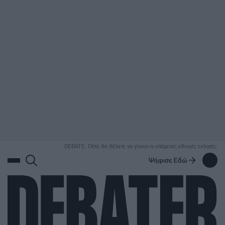
ΑΝΑΖΗΤΗΣΗ
DEBATE: Πότε θα θέλατε να γίνουν οι επόμενες εθνικές εκλογές;
Ψήφισε Εδώ