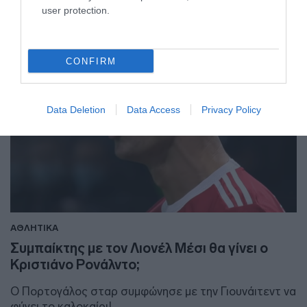
user protection.
CONFIRM
Data Deletion
Data Access
Privacy Policy
ΑΘΛΗΤΙΚΑ
Συμπαίκτης με τον Λιονέλ Μέσι θα γίνει ο
Κριστιάνο Ρονάλντο;
Ο Πορτογάλος σταρ συμφώνησε με την Γιουνάιτεντ να
φύγει το καλοκαίρι!