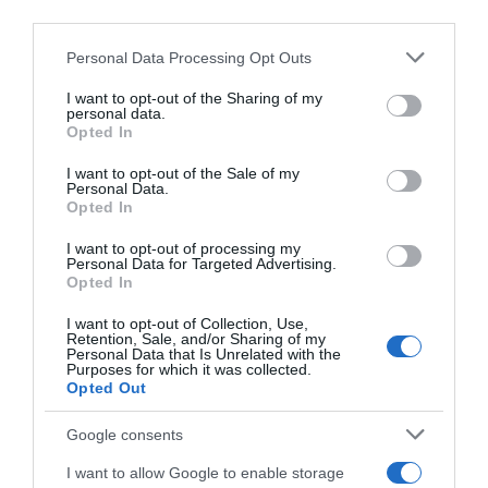
third parties.
Please note that this website/app uses one or more Google
Personal Data Processing Opt Outs
services and may gather and store information including but
not limited to your visit or usage behaviour. You may click to
I want to opt-out of the Sharing of my
personal data.
grant or deny consent to Google and its third-party tags to
Opted In
use your data for below specified purposes in below Google
consent section.
I want to opt-out of the Sale of my
Personal Data.
Opted In
I want to opt-out of processing my
ΟΙΚΟΝΟΜΙΑ
Personal Data for Targeted Advertising.
Opted In
“Κατεβάζουν μολύβια” οι συμβολαιογράφοι –
Καμία μεταβίβαση ακινήτου για έναν μήνα
I want to opt-out of Collection, Use,
Retention, Sale, and/or Sharing of my
Personal Data that Is Unrelated with the
Σφοδρές αντιδράσεις για το νέο σύστημα είσπραξης
Purposes for which it was collected.
του ΤΑΠ
Opted Out
05.04.2022 - 15:37
Google consents
I want to allow Google to enable storage