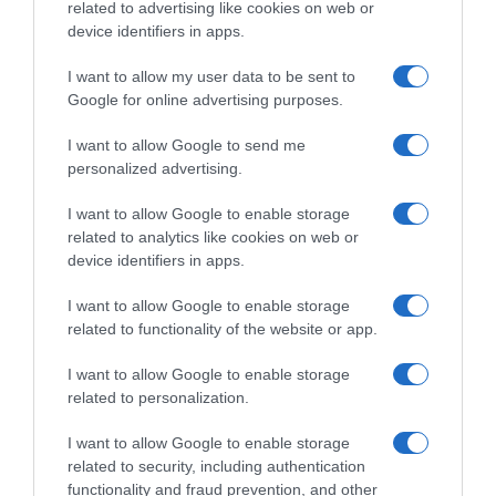
related to advertising like cookies on web or
device identifiers in apps.
I want to allow my user data to be sent to
Google for online advertising purposes.
I want to allow Google to send me
personalized advertising.
I want to allow Google to enable storage
related to analytics like cookies on web or
device identifiers in apps.
I want to allow Google to enable storage
ΑΘΛΗΤΙΚΑ
related to functionality of the website or app.
Παρελθόν από την τεχνική ηγεσία της ΑΕΚ ο
Αργύρης Γιαννίκης – Ποιος αναλαμβάνει
I want to allow Google to enable storage
related to personalization.
Ο Ηλίας Κυριακίδης θα βοηθάει τον Σωκράτη
Οφρυδόπουλο στην τεχνική ηγεσία
I want to allow Google to enable storage
related to security, including authentication
01.03.2022 - 18:04
functionality and fraud prevention, and other