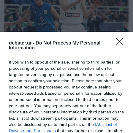
debater.gr -
Do Not Process My Personal
Information
ΑΘΛΗΤΙΚΑ
If you wish to opt-out of the sale, sharing to third parties, or
Στους Θάντερ με δεκαήμερο συμβόλαιο ο
processing of your personal or sensitive information for
Γιώργος Καλαϊτζάκης
targeted advertising by us, please use the below opt-out
section to confirm your selection. Please note that after your
Ευκαιρία να αποδείξει την αξία του ο Έλληνας
opt-out request is processed you may continue seeing
φόργουορντ
interest-based ads based on personal information utilized by
us or personal information disclosed to third parties prior to
06.04.2022 - 02:00
your opt-out. You may separately opt-out of the further
disclosure of your personal information by third parties on the
IAB’s list of downstream participants. This information may
also be disclosed by us to third parties on the
IAB’s List of
Downstream Participants
that may further disclose it to other