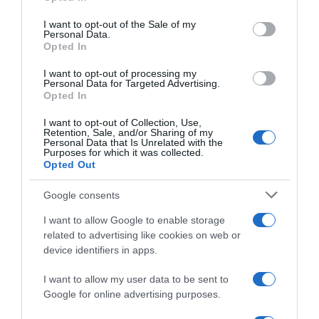
use your data for below specified purposes in below Google
consent section.
I want to opt-out of the Sale of my
Personal Data.
Opted In
LIFESTYLE
I want to opt-out of processing my
Personal Data for Targeted Advertising.
Ο Ανδρέας Γεωργίου για την εγκυμοσύνη της
Opted In
συζύγου του, Σιμώνης Χριστοδούλου – «Είμαι
πολύ χαρούμενος»
I want to opt-out of Collection, Use,
Retention, Sale, and/or Sharing of my
Personal Data that Is Unrelated with the
"Είναι πολύ καλά..."
Purposes for which it was collected.
Opted Out
01.04.2025 - 13:14
Google consents
I want to allow Google to enable storage
related to advertising like cookies on web or
device identifiers in apps.
I want to allow my user data to be sent to
Google for online advertising purposes.