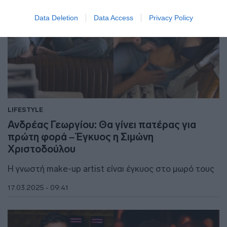
Data Deletion
Data Access
Privacy Policy
LIFESTYLE
Ανδρέας Γεωργίου: Θα γίνει πατέρας για
πρώτη φορά – Έγκυος η Σιμώνη
Χριστοδούλου
Η γνωστή make-up artist είναι έγκυος στο μωρό τους
17.03.2025 - 09:41