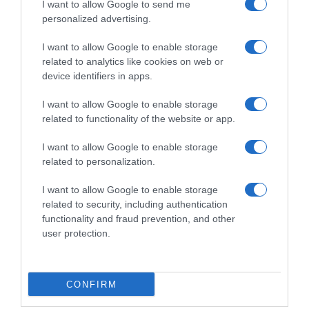
I want to allow Google to send me
personalized advertising.
I want to allow Google to enable storage
related to analytics like cookies on web or
device identifiers in apps.
LIFESTYLE
I want to allow Google to enable storage
Αντρέας Γεωργίου & Σιμώνη Χριστοδούλου:
related to functionality of the website or app.
Τι αποκάλυψε ο Κούλλης Νικολάου για το
I want to allow Google to enable storage
φύλο του μωρού τους
related to personalization.
Το ζευγάρι σε λίγους μήνες θα αποκτήσει το πρώτο
I want to allow Google to enable storage
του παιδί
related to security, including authentication
functionality and fraud prevention, and other
31.03.2025 - 13:09
user protection.
CONFIRM