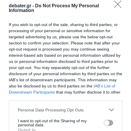
debater.gr -
Do Not Process My Personal
Information
LIFESTYLE
Σιμώνη Χριστοδούλου: Ποζάρει με μπικίνι σε
If you wish to opt-out of the sale, sharing to third parties, or
προχωρημένη εγκυμοσύνη – Δείτε
processing of your personal or sensitive information for
φωτογραφίες
targeted advertising by us, please use the below opt-out
section to confirm your selection. Please note that after your
Σε λίγο καιρό θα υποδεχτεί το πρώτο της παιδάκι
opt-out request is processed you may continue seeing
interest-based ads based on personal information utilized by
26.05.2025 - 10:39
us or personal information disclosed to third parties prior to
your opt-out. You may separately opt-out of the further
disclosure of your personal information by third parties on the
IAB’s list of downstream participants. This information may
also be disclosed by us to third parties on the
IAB’s List of
Downstream Participants
that may further disclose it to other
third parties.
Please note that this website/app uses one or more Google
Personal Data Processing Opt Outs
services and may gather and store information including but
not limited to your visit or usage behaviour. You may click to
I want to opt-out of the Sharing of my
personal data.
grant or deny consent to Google and its third-party tags to
Opted In