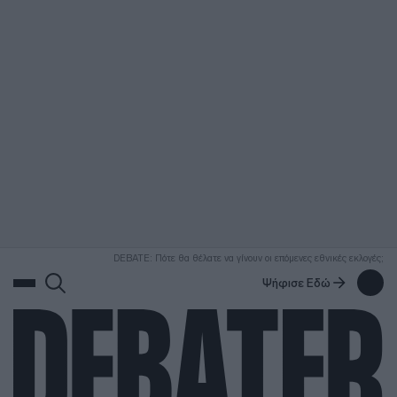
ΑΝΑΖΗΤΗΣΗ
DEBATE: Πότε θα θέλατε να γίνουν οι επόμενες εθνικές εκλογές;
Ψήφισε Εδώ