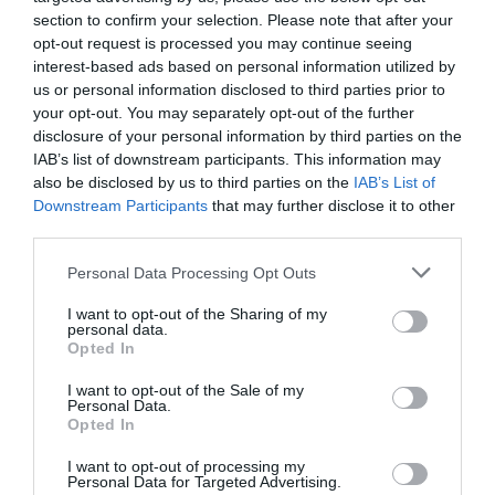
section to confirm your selection. Please note that after your
opt-out request is processed you may continue seeing
ΥΓΕΙΑ
interest-based ads based on personal information utilized by
Κορονοϊός: Το ρινικό εμβόλιο βάζει STOP στη
us or personal information disclosed to third parties prior to
μετάδοση του ιού
your opt-out. You may separately opt-out of the further
disclosure of your personal information by third parties on the
Τι έδειξε μελέτη
IAB’s list of downstream participants. This information may
also be disclosed by us to third parties on the
IAB’s List of
01.08.2024 - 10:33
Downstream Participants
that may further disclose it to other
third parties.
Please note that this website/app uses one or more Google
Personal Data Processing Opt Outs
services and may gather and store information including but
not limited to your visit or usage behaviour. You may click to
I want to opt-out of the Sharing of my
personal data.
grant or deny consent to Google and its third-party tags to
Opted In
use your data for below specified purposes in below Google
consent section.
I want to opt-out of the Sale of my
Personal Data.
Opted In
I want to opt-out of processing my
Personal Data for Targeted Advertising.