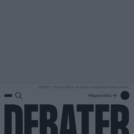
ΑΝΑΖΗΤΗΣΗ
DEBATE: Πότε θα θέλατε να γίνουν οι επόμενες εθνικές εκλογές;
Ψήφισε Εδώ