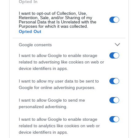
Opted In
I want to opt-out of Collection, Use,
Retention, Sale, and/or Sharing of my
Personal Data that Is Unrelated with the
ΟΙΚΟΝΟΜΙΑ
Purposes for which it was collected.
Μελέτη του ΣΒΕ με την Deloitte για την
Opted Out
επαγγελματική εκπαίδευση, κατάρτιση και
Google consents
ανάπτυξη δεξιοτήτων στην ελληνική
βιομηχανία
I want to allow Google to enable storage
related to advertising like cookies on web or
Η μελέτη εκπονήθηκε από το Τμήμα Συμβουλευτικών
device identifiers in apps.
Υπηρεσιών της Deloitte σε συνεργασία με το ΙΝΣΒΕ
I want to allow my user data to be sent to
10.04.2024 - 12:32
Google for online advertising purposes.
I want to allow Google to send me
personalized advertising.
I want to allow Google to enable storage
related to analytics like cookies on web or
device identifiers in apps.