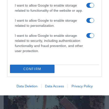
I want to allow Google to enable storage
related to functionality of the website or app.
I want to allow Google to enable storage
related to personalization.
I want to allow Google to enable storage
related to security, including authentication
ΥΓΕΙΑ
functionality and fraud prevention, and other
Ο ετήσιος προσυμπτωματικός έλεγχος για
user protection.
καρκίνο του μαστού από τα 40 σώζει ζωές
Σύμφωνα με νέα μελέτη
CONFIRM
21.02.2024 - 10:04
Data Deletion
Data Access
Privacy Policy