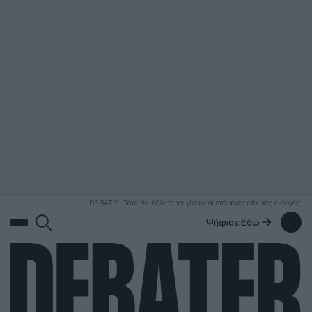
ΑΝΑΖΗΤΗΣΗ
DEBATE: Πότε θα θέλατε να γίνουν οι επόμενες εθνικές εκλογές;
Ψήφισε Εδώ