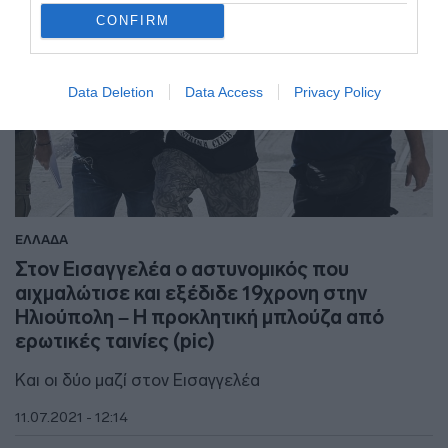
CONFIRM
Data Deletion
Data Access
Privacy Policy
ΕΛΛΑΔΑ
Στον Εισαγγελέα ο αστυνομικός που
αιχμαλώτισε και εξέδιδε 19χρονη στην
Ηλιούπολη – Η προκλητική μπλούζα από
ερωτικές ταινίες (pic)
Και οι δύο μαζί στον Εισαγγελέα
11.07.2021 - 12:14