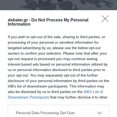
ΕΛΛΑΔΑ
debater.gr -
Do Not Process My Personal
Information
Νέες καταγγελίες από τους δικηγόρους της
18χρονης στην Ηλιούπολη – Τι συνέβη στο
If you wish to opt-out of the sale, sharing to third parties, or
Εσωτερικών Υποθέσεων
processing of your personal or sensitive information for
targeted advertising by us, please use the below opt-out
Την απόλυτη φρίκη ζούσε η κοπέλα
section to confirm your selection. Please note that after your
11.07.2021 - 17:20
opt-out request is processed you may continue seeing
interest-based ads based on personal information utilized by
us or personal information disclosed to third parties prior to
your opt-out. You may separately opt-out of the further
disclosure of your personal information by third parties on the
IAB’s list of downstream participants. This information may
also be disclosed by us to third parties on the
IAB’s List of
Downstream Participants
that may further disclose it to other
third parties.
Please note that this website/app uses one or more Google
Personal Data Processing Opt Outs