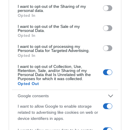
services and may gather and store information including but
not limited to your visit or usage behaviour. You may click to
I want to opt-out of the Sharing of my
personal data.
grant or deny consent to Google and its third-party tags to
Opted In
use your data for below specified purposes in below Google
consent section.
I want to opt-out of the Sale of my
Personal Data.
ΕΛΛΑΔΑ
Opted In
Βαριές καταγγελίες από τη συνήγορο της
I want to opt-out of processing my
19χρονης στην Ηλιούπολη – Τι απαντά η
Personal Data for Targeted Advertising.
Opted In
αστυνομία
I want to opt-out of Collection, Use,
Όλη η απάντηση της ΕΛ.ΑΣ
Retention, Sale, and/or Sharing of my
Personal Data that Is Unrelated with the
Purposes for which it was collected.
11.07.2021 - 14:00
Opted Out
Google consents
I want to allow Google to enable storage
related to advertising like cookies on web or
device identifiers in apps.