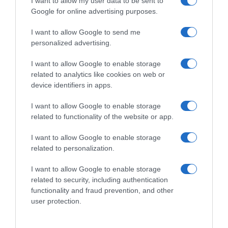
I want to allow my user data to be sent to
Google for online advertising purposes.
I want to allow Google to send me
personalized advertising.
I want to allow Google to enable storage
related to analytics like cookies on web or
device identifiers in apps.
ΕΛΛΑΔΑ
Ανατροπή στη φρίκη της Ηλιούπολης –
I want to allow Google to enable storage
Εμπλέκεται και τρίτο άτομο – Βαριές
related to functionality of the website or app.
καμπάνες και στον πατέρα που τη βίαζε για 6
χρόνια
I want to allow Google to enable storage
related to personalization.
Όλες οι βαριές κατηγορίες
I want to allow Google to enable storage
11.07.2021 - 13:30
related to security, including authentication
functionality and fraud prevention, and other
user protection.