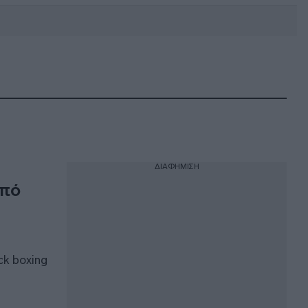
DEBATE: Πότε θα θέλατε να
γίνουν οι επόμενες εθνικές
εκλογές;
ΔΙΑΦΗΜΙΣΗ
από
ck boxing