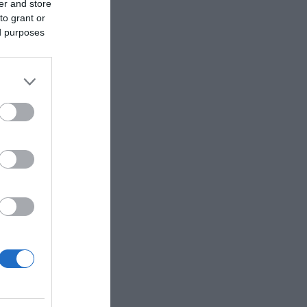
er and store
to grant or
ed purposes
τα
αφία