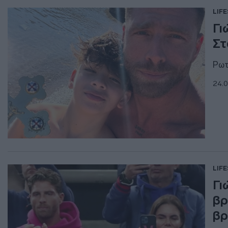
LIF
Γι
Στ
Ρωτ
24.0
LIF
Γι
βρ
βρ