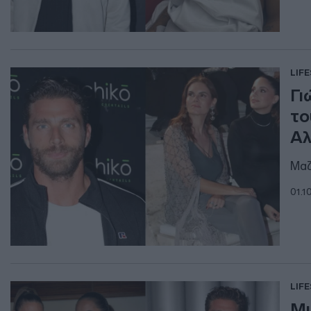
LIF
Γι
το
Αλ
Mαζ
01.1
LIF
Μι