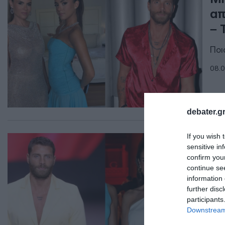
απ
– 
Ποι
08.0
debater.gr
If you wish 
LIF
sensitive in
Γι
confirm you
έξ
continue se
information 
further disc
Το 
participants
19.0
Downstream 