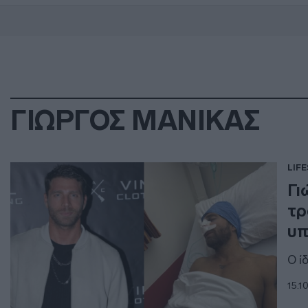
ΓΙΩΡΓΟΣ ΜΑΝΙΚΑΣ
LIF
Γι
τρ
υπ
Ο ί
15.1