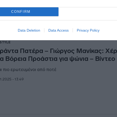
3.2025 - 15:52
CONFIRM
Data Deletion
Data Access
Privacy Policy
ESTYLE
ράντα Πατέρα – Γιώργος Μανίκας: Χέρι
α Βόρεια Προάστια για ψώνια – Βίντεο
αι πιο ερωτευμένοι από ποτέ
1.2025 - 13:49