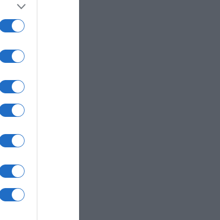
ώργος
άννα