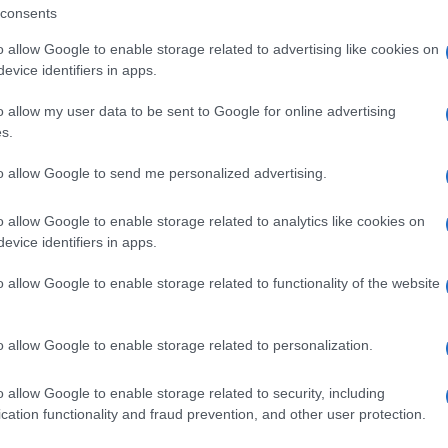
consents
να Μεσσαροπούλου: “Ποιος είναι ο Γι
o allow Google to enable storage related to advertising like cookies on
νίκας; Ο πεθερός του Αργυρού;”
evice identifiers in apps.
 μου είπατε, το παιδί ποιο είναι;"
o allow my user data to be sent to Google for online advertising
s.
3.2025 - 09:34
to allow Google to send me personalized advertising.
o allow Google to enable storage related to analytics like cookies on
evice identifiers in apps.
o allow Google to enable storage related to functionality of the website
ESTYLE
ώργος Μανίκας: Η απάντηση για την
o allow Google to enable storage related to personalization.
οσωπική του ζωή και τα σχόλια για Ιω
ύνη – Δημήτρη Αλεξάνδρου
o allow Google to enable storage related to security, including
cation functionality and fraud prevention, and other user protection.
ναι πολύ δύσκολο να είσαι χωρισμένος..."