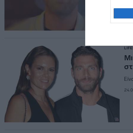
13.0
LIF
Μι
στ
Είν
24.0