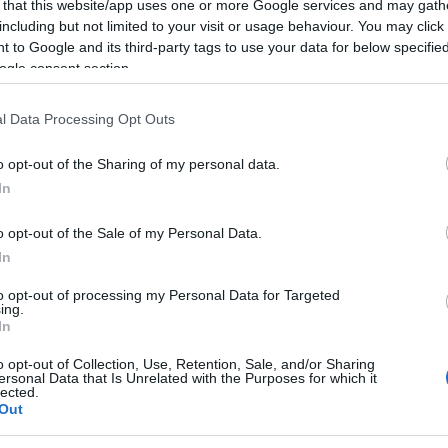
 that this website/app uses one or more Google services and may gath
including but not limited to your visit or usage behaviour. You may click 
 to Google and its third-party tags to use your data for below specifi
ogle consent section.
l Data Processing Opt Outs
ESTYLE
ώργος Μανίκας: Η στιγμή που η Μιράν
o opt-out of the Sharing of my personal data.
In
τέρα τον κοιτάζει τρυφερά – Φωτογρ
o opt-out of the Sale of my Personal Data.
νάρτηση που όμως δύο ώρες αργότερα κατέβηκε
In
4.2025 - 16:32
to opt-out of processing my Personal Data for Targeted
ing.
In
o opt-out of Collection, Use, Retention, Sale, and/or Sharing
ersonal Data that Is Unrelated with the Purposes for which it
lected.
Out
ESTYLE