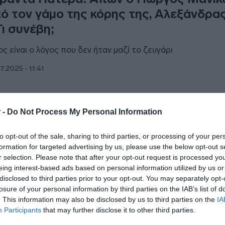
ό τον γάμο της κόρης της, Αλεξάνδρας
Τι συνέβη;
ος είναι ο λόγος που δεν ήταν μαζί το ζευγάρι
7.2025 - 11:41
 -
Do Not Process My Personal Information
to opt-out of the sale, sharing to third parties, or processing of your per
ESTYLE
formation for targeted advertising by us, please use the below opt-out s
ώργος Μανίκας & Μιράντα Πατέρα: Βρ
r selection. Please note that after your opt-out request is processed y
οδος για το ζευγάρι – Πού διασκέδασα
eing interest-based ads based on personal information utilized by us or
disclosed to third parties prior to your opt-out. You may separately opt-
losure of your personal information by third parties on the IAB’s list of
ζευγάρι είναι πολύ ερωτευμένο!
. This information may also be disclosed by us to third parties on the
IA
5.2025 - 15:27
Participants
that may further disclose it to other third parties.