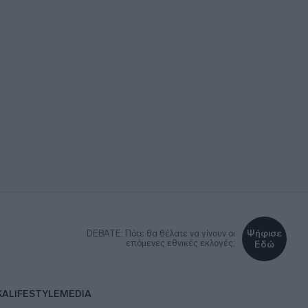
Ψήφισε
DEBATE: Πότε θα θέλατε να γίνουν οι
επόμενες εθνικές εκλογές;
Εδώ
ΚΑ
LIFESTYLE
MEDIA