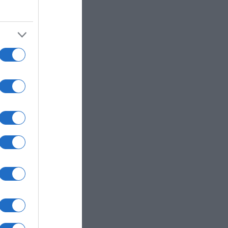
από
ηνο