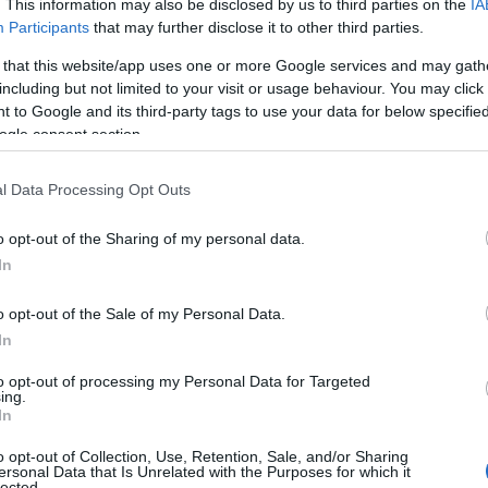
. This information may also be disclosed by us to third parties on the
IA
1.2026 - 15:34
Participants
that may further disclose it to other third parties.
 that this website/app uses one or more Google services and may gath
including but not limited to your visit or usage behaviour. You may click 
 to Google and its third-party tags to use your data for below specifi
ogle consent section.
ΟΝΟΜΙΑ
 “ΕΡΓΑΝΗ ΙΙ” φέρνει τη νέα ψηφιακή ε
l Data Processing Opt Outs
ον κόσμο της εργασίας
o opt-out of the Sharing of my personal data.
τεθεί σε παραγωγική λειτουργία από τις 16 Φεβρουαρίου 
In
2.2025 - 15:17
o opt-out of the Sale of my Personal Data.
In
to opt-out of processing my Personal Data for Targeted
ing.
In
o opt-out of Collection, Use, Retention, Sale, and/or Sharing
ersonal Data that Is Unrelated with the Purposes for which it
ΟΝΟΜΙΑ
lected.