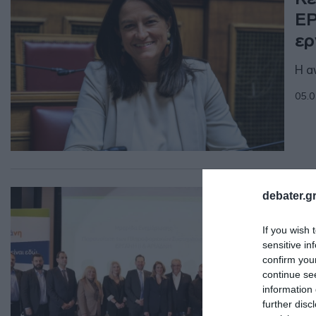
ΕΡ
ερ
Η α
05.0
ΠΟΛ
debater.gr
Εκ
If you wish 
“Ε
sensitive in
αξ
confirm you
continue se
"Στ
information 
αξι
further disc