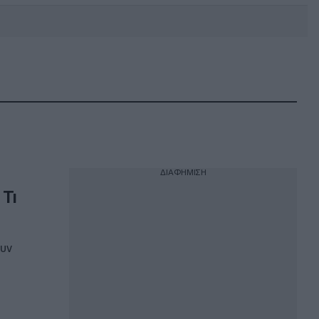
DEBATE: Πότε θα θέλατε να
γίνουν οι επόμενες εθνικές
εκλογές;
ΔΙΑΦΗΜΙΣΗ
Τι
ουν