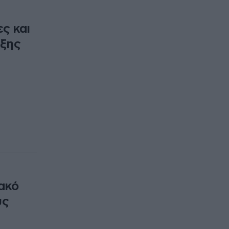
ς και
ιξης
ακό
υς