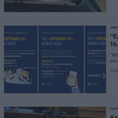
ΟΙΚ
“Ε
16
"Μέ
για
11.0
ΠΟΛ
Κε