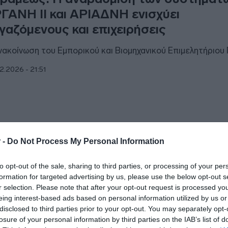
ΓΑΝΗ ΙΙ και ΑΡΙΑΔΝΗ ενισχύει
γαζόμενους και επιχειρήσεις
νακοίνωση του Εμπορικού και Βιομηχανικού Επιμελητήριου
2.2026 - 21:51
ΙΤΙΚΗ
 -
Do Not Process My Personal Information
δήλωση για το ΕΡΓΑΝΗ ΙΙ – ΑΡΙΑΔΝΗ:
to opt-out of the sale, sharing to third parties, or processing of your per
ργασία με διαφάνεια και ασφάλιση με
formation for targeted advertising by us, please use the below opt-out s
ιοπιστία”
r selection. Please note that after your opt-out request is processed y
eing interest-based ads based on personal information utilized by us or
οχεύει σε ένα κοινωνικοασφαλιστικό σύστημα βιώσιμο, δίκα
disclosed to third parties prior to your opt-out. You may separately opt-
όπιστο"
losure of your personal information by third parties on the IAB’s list of