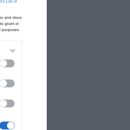
B’s List of
er and store
to grant or
ed purposes
ποχή
2026