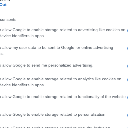
Out
ΓΑΝΗ: 317.301 νέες θέσεις εργασίας 
ν Ιανουάριο έως τον Αύγουστο 2025
consents
ψηλότερη επίδοση πρώτου οκταμήνου έτους από το 2001
o allow Google to enable storage related to advertising like cookies on
evice identifiers in apps.
0.2025 - 11:57
o allow my user data to be sent to Google for online advertising
s.
to allow Google to send me personalized advertising.
o allow Google to enable storage related to analytics like cookies on
evice identifiers in apps.
ΟΝΟΜΙΑ
ΓΑΝΗ: Πάνω από 3,5 εκατομμύρια
o allow Google to enable storage related to functionality of the website
ταγεγραμμένες υπερωρίες στο επτάμ
υ 2025
o allow Google to enable storage related to personalization.
οι κλάδοι παρουσίασαν τη μεγαλύτερη αύξηση
o allow Google to enable storage related to security, including