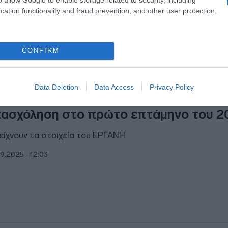
cation functionality and fraud prevention, and other user protection.
9.2025 - 10:15
CONFIRM
ΙΤΙΚΗ
Data Deletion
Data Access
Privacy Policy
ουργείο Εργασίας: Ιστορικό ρεκόρ στη
ασχόληση στο πρώτο επτάμηνο του 2
δείχνουν τα στοιχεία του ΕΡΓΑΝΗ
9.2025 - 12:03