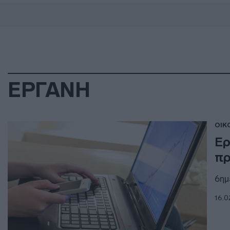
ΕΡΓΑΝΗ
ΟΙΚ
Ερ
πρ
6ημ
16.0