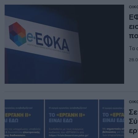
ΟΙΚ
ΕΦ
ει
πο
Τα 
28.0
ΟΙΚ
Σε
Σύ
ερ