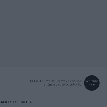
Ψήφισε
DEBATE: Πότε θα θέλατε να γίνουν οι
επόμενες εθνικές εκλογές;
Εδώ
ΚΑ
LIFESTYLE
MEDIA