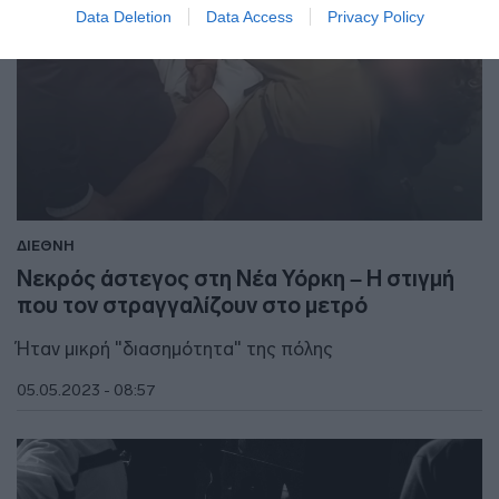
Data Deletion
Data Access
Privacy Policy
ΔΙΕΘΝΗ
Νεκρός άστεγος στη Νέα Υόρκη – Η στιγμή
που τον στραγγαλίζουν στο μετρό
Ήταν μικρή "διασημότητα" της πόλης
05.05.2023 - 08:57