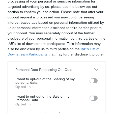
processing of your personal or sensitive information for
targeted advertising by us, please use the below opt-out
LIFESTYLE
section to confirm your selection. Please note that after your
Έμμα Ρόμπερτς – Η ηθοποιός
opt-out request is processed you may continue seeing
αρραβωνιάστηκε και το ανακοίνωσε μέσα
interest-based ads based on personal information utilized by
από το Instagram
us or personal information disclosed to third parties prior to
your opt-out. You may separately opt-out of the further
''Το βάζω εδώ πριν το πει η μαμά μου σε όλους...''
disclosure of your personal information by third parties on the
IAB’s list of downstream participants. This information may
17.07.2024 - 17:07
also be disclosed by us to third parties on the
IAB’s List of
Downstream Participants
that may further disclose it to other
third parties.
Please note that this website/app uses one or more Google
Personal Data Processing Opt Outs
services and may gather and store information including but
not limited to your visit or usage behaviour. You may click to
I want to opt-out of the Sharing of my
personal data.
grant or deny consent to Google and its third-party tags to
Opted In
use your data for below specified purposes in below Google
consent section.
I want to opt-out of the Sale of my
Personal Data.
Opted In