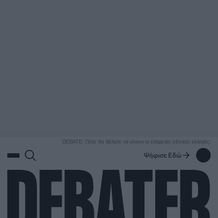
ΑΝΑΖΗΤΗΣΗ
DEBATE: Πότε θα θέλατε να γίνουν οι επόμενες εθνικές εκλογές;
Ψήφισε Εδώ