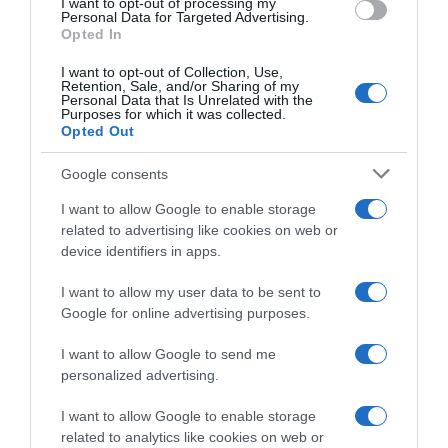
I want to opt-out of processing my
Personal Data for Targeted Advertising.
Opted In
I want to opt-out of Collection, Use,
LIFESTYLE
Retention, Sale, and/or Sharing of my
Personal Data that Is Unrelated with the
Μαίρη Χρονοπούλου: Με αυτόν τον σπουδαίο
Purposes for which it was collected.
ηθοποιό ήταν αρραβωνιασμένη για τρία
Opted Out
χρόνια (pic&vid)
Google consents
Η σχέση τους έληξε άδοξα
I want to allow Google to enable storage
related to advertising like cookies on web or
06.10.2023 - 15:31
device identifiers in apps.
I want to allow my user data to be sent to
Google for online advertising purposes.
I want to allow Google to send me
personalized advertising.
I want to allow Google to enable storage
related to analytics like cookies on web or