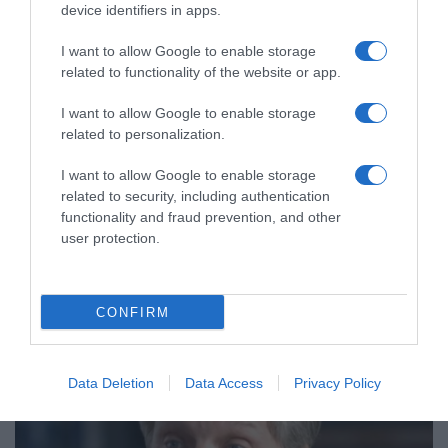
device identifiers in apps.
I want to allow Google to enable storage
related to functionality of the website or app.
I want to allow Google to enable storage
LIFESTYLE
related to personalization.
Ο Τζεφ Μπέζος αρραβωνιάστηκε με την
I want to allow Google to enable storage
Λόρεν Σάντσεζ μετά από 5 χρόνια σχέσης
related to security, including authentication
functionality and fraud prevention, and other
Το εντυπωσιακό μονόπετρο και η πρόταση γάμου στο
user protection.
πολυτελές γιοτ
23.05.2023 - 09:55
CONFIRM
Data Deletion
Data Access
Privacy Policy