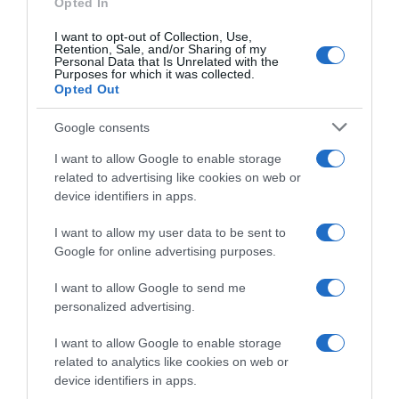
Opted In
I want to opt-out of Collection, Use,
Retention, Sale, and/or Sharing of my
Personal Data that Is Unrelated with the
ΔΙΕΘΝΗ
Purposes for which it was collected.
Αρμενία: Καταδικάστηκε για αδράνεια των
Opted Out
αρχών της απέναντι σε ομοφοβικά
Google consents
δημοσιεύματα
I want to allow Google to enable storage
Από το Ευρωπαϊκό Δικαστήριο Ανθρωπίνων
related to advertising like cookies on web or
Δικαιωμάτων
device identifiers in apps.
07.01.2025 - 15:48
I want to allow my user data to be sent to
Google for online advertising purposes.
I want to allow Google to send me
personalized advertising.
I want to allow Google to enable storage
related to analytics like cookies on web or
device identifiers in apps.