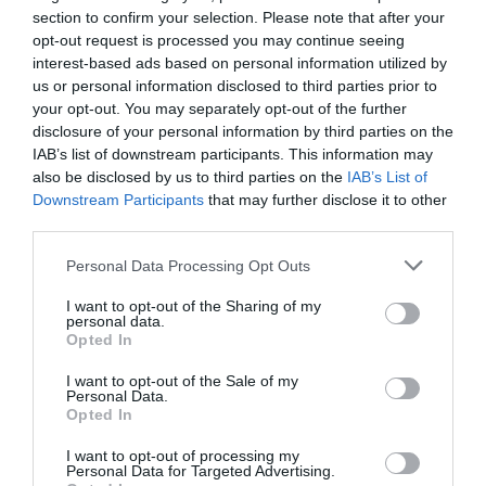
section to confirm your selection. Please note that after your
opt-out request is processed you may continue seeing
ΔΙΕΘΝΗ
interest-based ads based on personal information utilized by
Αρμενία: Δηλώνει έτοιμη να υπογράψει με το
us or personal information disclosed to third parties prior to
Αζερμπαϊτζάν ειρηνευτική συμφωνία
your opt-out. You may separately opt-out of the further
disclosure of your personal information by third parties on the
Τι αναφέρουν οι δυο πλευρές
IAB’s list of downstream participants. This information may
also be disclosed by us to third parties on the
IAB’s List of
13.03.2025 - 16:49
Downstream Participants
that may further disclose it to other
third parties.
Please note that this website/app uses one or more Google
Personal Data Processing Opt Outs
services and may gather and store information including but
not limited to your visit or usage behaviour. You may click to
I want to opt-out of the Sharing of my
personal data.
grant or deny consent to Google and its third-party tags to
Opted In
use your data for below specified purposes in below Google
consent section.
I want to opt-out of the Sale of my
Personal Data.
Opted In
I want to opt-out of processing my
Personal Data for Targeted Advertising.