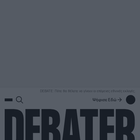
ΑΝΑΖΗΤΗΣΗ
DEBATE: Πότε θα θέλατε να γίνουν οι επόμενες εθνικές εκλογές;
Ψήφισε Εδώ