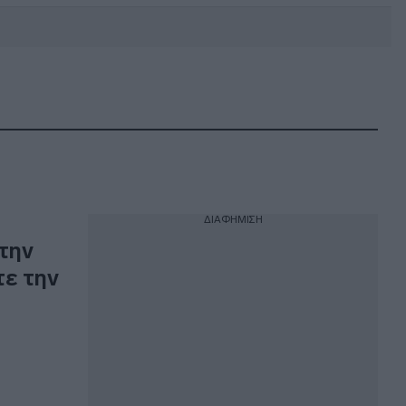
DEBATE: Πότε θα θέλατε να
γίνουν οι επόμενες εθνικές
εκλογές;
ΔΙΑΦΗΜΙΣΗ
την
τε την