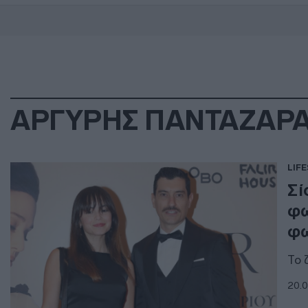
ΑΡΓΥΡΗΣ ΠΑΝΤΑΖΑΡ
LIF
Σί
φω
φω
Το 
20.0