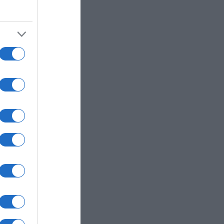
ά για