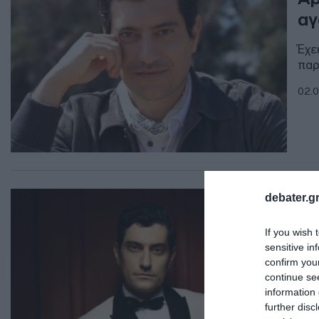
αγ
Έχε
παρ
02.0
LIF
debater.gr
Αρ
If you wish 
ηθ
sensitive in
πα
confirm you
continue se
Της
information 
further disc
02.0