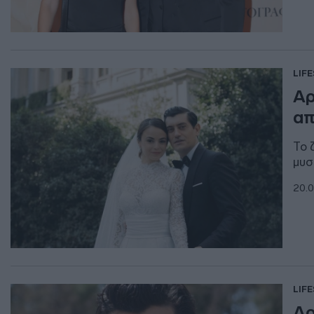
LIF
Αρ
απ
Το 
μυσ
20.0
LIF
Αρ