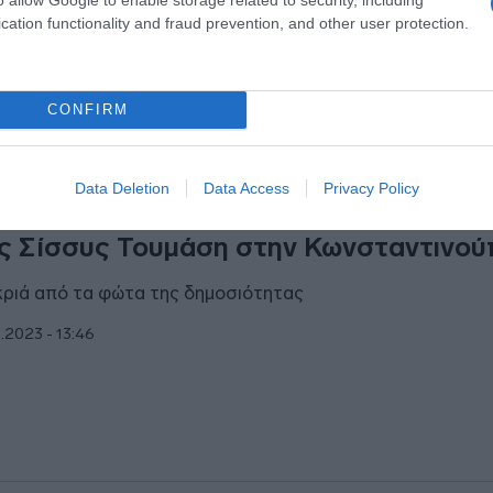
cation functionality and fraud prevention, and other user protection.
1.2023 - 10:49
CONFIRM
ESTYLE
Data Deletion
Data Access
Privacy Policy
μυστικός γάμος του Αργύρη Πανταζάρα
ς Σίσσυς Τουμάση στην Κωνσταντινού
ριά από τα φώτα της δημοσιότητας
0.2023 - 13:46