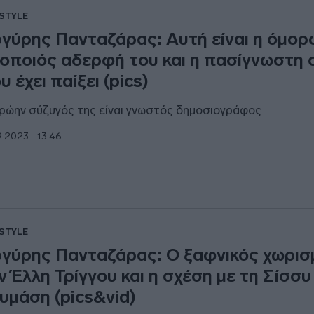
ESTYLE
γύρης Πανταζάρας: Αυτή είναι η όμορ
οποιός αδερφή του και η πασίγνωστη 
υ έχει παίξει (pics)
ρώην σύζυγός της είναι γνωστός δημοσιογράφος
9.2023 - 13:46
ESTYLE
γύρης Πανταζάρας: Ο ξαφνικός χωρισ
ν Έλλη Τρίγγου και η σχέση με τη Σίσσυ
υμάση (pics&vid)