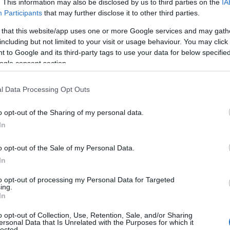
. This information may also be disclosed by us to third parties on the
IA
Participants
that may further disclose it to other third parties.
 that this website/app uses one or more Google services and may gath
including but not limited to your visit or usage behaviour. You may click 
 to Google and its third-party tags to use your data for below specifi
ogle consent section.
ESTYLE
γύρης Πανταζάρας – Cozy και με ζεστ
l Data Processing Opt Outs
ώματα το σπίτι του ηθοποιού (pics)
o opt-out of the Sharing of my personal data.
αι γεμάτο με γήινα χρώματα και άνετα έπιπλα
In
7.2024 - 13:29
o opt-out of the Sale of my Personal Data.
In
to opt-out of processing my Personal Data for Targeted
ing.
In
o opt-out of Collection, Use, Retention, Sale, and/or Sharing
ersonal Data that Is Unrelated with the Purposes for which it
ESTYLE
lected.