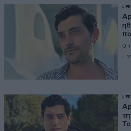
LIF
Αρ
ηθ
πο
Ο π
11.0
LIF
Αρ
τη
Το