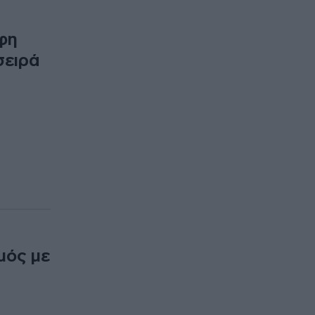
φη
σειρά
μός με