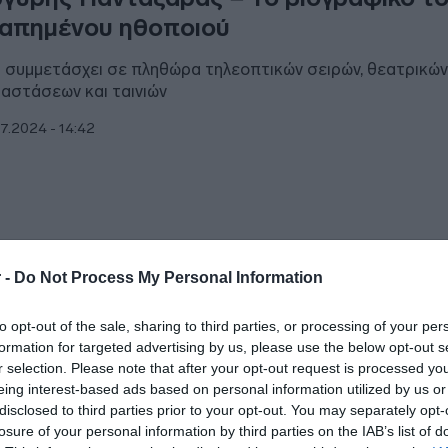
απημένου ηθοποιού
ι συμμετάσχει σε πληθώρα τηλεοπτικών σειρών, θεατρικώ
αστάσεων και ταινιών
7.2024 - 14:42
ESTYLE
 -
Do Not Process My Personal Information
γύρης Πανταζάρας – Αυτή η γνωστή
to opt-out of the sale, sharing to third parties, or processing of your per
οποιός είναι αδελφή του – Σε ποια σειρ
formation for targeted advertising by us, please use the below opt-out s
ίξει
r selection. Please note that after your opt-out request is processed y
eing interest-based ads based on personal information utilized by us or
 έχει ιδιαίτερη αδυναμία
disclosed to third parties prior to your opt-out. You may separately opt-
losure of your personal information by third parties on the IAB’s list of
7.2024 - 14:15