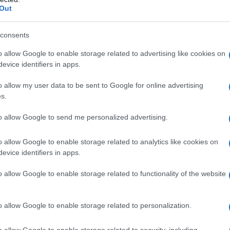
Out
σσυ Τουμάση: Τι απαντά για πρώτη φορ
ς φήμες εγκυμοσύνης
consents
ου έδωσαν συγχαρητήρια...''
o allow Google to enable storage related to advertising like cookies on
evice identifiers in apps.
1.2024 - 16:08
o allow my user data to be sent to Google for online advertising
s.
to allow Google to send me personalized advertising.
o allow Google to enable storage related to analytics like cookies on
evice identifiers in apps.
ESTYLE
συμβολικός λόγος που ο Αργύρης
o allow Google to enable storage related to functionality of the website
νταζάρας και η Σίσσυ Τουμάση
ντρεύτηκαν στην Κωνσταντινούπολη
o allow Google to enable storage related to personalization.
ι συμβολική σημασία
o allow Google to enable storage related to security, including