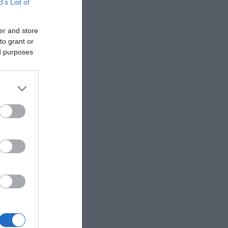
B’s List of
er and store
to grant or
ed purposes
ά