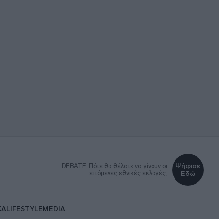
Ψήφισε
DEBATE: Πότε θα θέλατε να γίνουν οι
επόμενες εθνικές εκλογές;
Εδώ
ΚΑ
LIFESTYLE
MEDIA