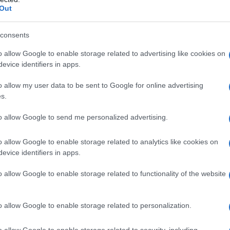
Out
λλήνη: Ανασύρθηκε τμήμα αρχαίου αμ
ό τη θαλάσσια περιοχή της Καλογριάς
consents
ωτογραφία)
o allow Google to enable storage related to advertising like cookies on
evice identifiers in apps.
αδόθηκε στην οικεία Λιμενική Αρχή
3.2026 - 12:29
o allow my user data to be sent to Google for online advertising
s.
to allow Google to send me personalized advertising.
o allow Google to enable storage related to analytics like cookies on
evice identifiers in apps.
ΙΤΙΣΜΟΣ
 εξέλιξη η αναστήλωση του σκηνικού
o allow Google to enable storage related to functionality of the website
κοδομήματος του αρχαίου θεάτρου Γιτ
η Θεσπρωτία
o allow Google to enable storage related to personalization.
ολικού προϋπολογισμού άνω των τα 3.000.000 ευρώ
o allow Google to enable storage related to security, including