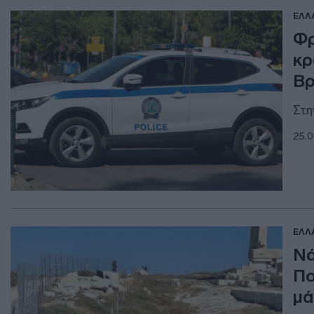
ΕΛΛ
Φρ
κρ
Βρ
Στη
25.0
ΕΛΛ
Νά
Πο
μά