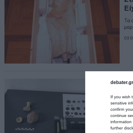
Εί
Τα 
μαρ
03.0
ΕΛΛ
debater.gr
Κύ
If you wish 
Συ
sensitive in
confirm you
Ο σ
continue se
information 
09.0
further disc