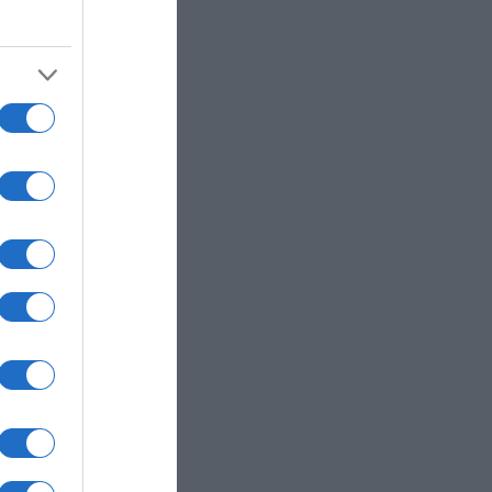
φορέα
άνων