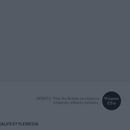
Ψήφισε
DEBATE: Πότε θα θέλατε να γίνουν οι
επόμενες εθνικές εκλογές;
Εδώ
ΚΑ
LIFESTYLE
MEDIA