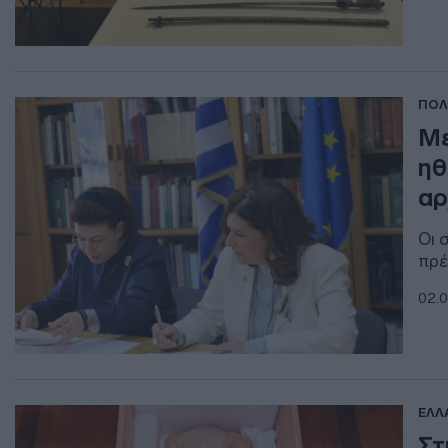
ΠΟΛ
Με
ηθ
αρ
Οι 
πρέ
02.0
ΕΛΛ
Στ