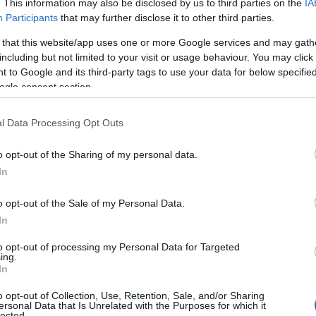
. This information may also be disclosed by us to third parties on the
IA
Participants
that may further disclose it to other third parties.
 that this website/app uses one or more Google services and may gath
including but not limited to your visit or usage behaviour. You may click 
 to Google and its third-party tags to use your data for below specifi
ogle consent section.
ΙΤΙΣΜΟΣ
αναπατρίστηκαν 9 αρχαιότητες που
l Data Processing Opt Outs
λάπησαν από το Άργος μεταξύ 1970-1
o opt-out of the Sharing of my personal data.
ειδική τελετή στο Μουσείο Καλών Τεχνών παρουσία της Λί
In
νδώνη
o opt-out of the Sale of my Personal Data.
3.2026 - 14:21
In
to opt-out of processing my Personal Data for Targeted
ing.
In
o opt-out of Collection, Use, Retention, Sale, and/or Sharing
ersonal Data that Is Unrelated with the Purposes for which it
ΑΔΑ
lected.