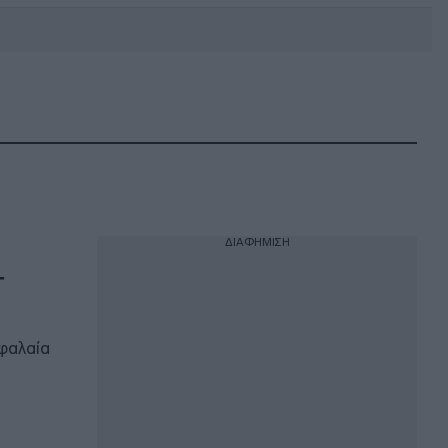
DEBATE: Πότε θα θέλατε να
γίνουν οι επόμενες εθνικές
εκλογές;
ΔΙΑΦΗΜΙΣΗ
–
εφαλαία