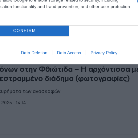
cation functionality and fraud prevention, and other user protection.
1.2026 - 11:16
CONFIRM
ΑΔΑ
Data Deletion
Data Access
Privacy Policy
ΠΟ: Εντυπωσιακές ταφές των αρχαϊκ
όνων στην Φθιώτιδα – Η αρχόντισσα μ
εστραμμένο διάδημα (φωτογραφίες)
ευρήματα των ανασκαφών
1.2025 - 14:14