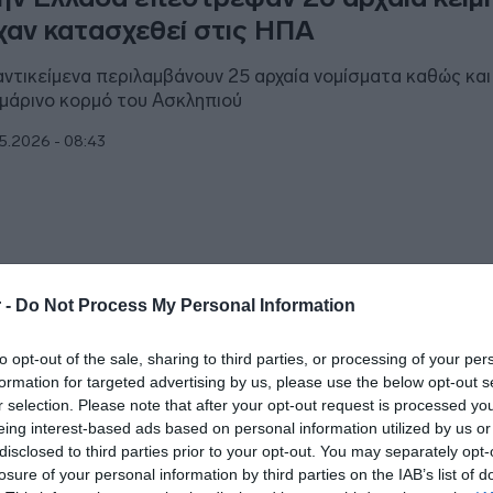
χαν κατασχεθεί στις ΗΠΑ
αντικείμενα περιλαμβάνουν 25 αρχαία νομίσματα καθώς και
μάρινο κορμό του Ασκληπιού
5.2026 - 08:43
ΑΔΑ
 -
Do Not Process My Personal Information
θηρα: Πωλούσε αρχαιότητες στο διαδί
to opt-out of the sale, sharing to third parties, or processing of your per
νελήφθη ένας άνδρας (Εικόνες)
formation for targeted advertising by us, please use the below opt-out s
r selection. Please note that after your opt-out request is processed y
υλληφθείς θα οδηγηθεί στην αρμόδια εισαγγελική Αρχή
eing interest-based ads based on personal information utilized by us or
disclosed to third parties prior to your opt-out. You may separately opt-
4.2026 - 19:02
losure of your personal information by third parties on the IAB’s list of