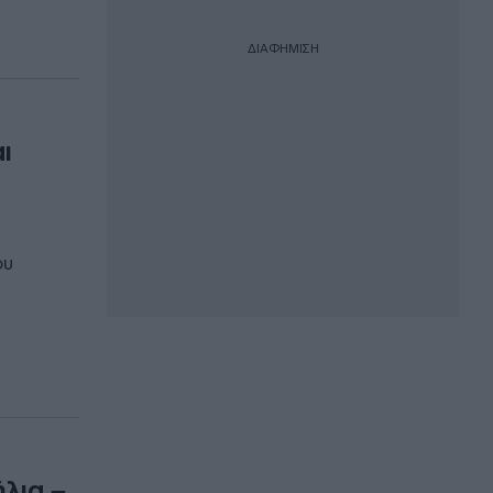
ΔΙΑΦΗΜΙΣΗ
ι
ου
λια –