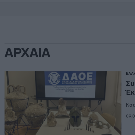
ΑΡΧΑΙΑ
ΕΛΛ
Συ
Έκ
Κατ
09.0