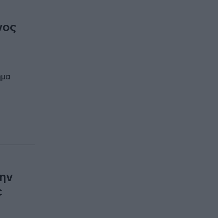
νος
ημα
ην
ε