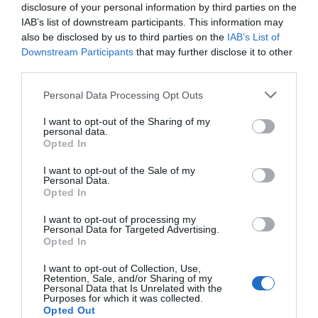
disclosure of your personal information by third parties on the
IAB’s list of downstream participants. This information may
also be disclosed by us to third parties on the
IAB’s List of
Downstream Participants
that may further disclose it to other
third parties.
ΔΙΕΘΝΗ
Please note that this website/app uses one or more Google
Personal Data Processing Opt Outs
Αύξηση των αιτήσεων ασύλου και των
services and may gather and store information including but
απελάσεων στη Γαλλία για το 2022
not limited to your visit or usage behaviour. You may click to
I want to opt-out of the Sharing of my
personal data.
grant or deny consent to Google and its third-party tags to
Opted In
Οι περισσότεροι αιτούντες άσυλο είναι από το
use your data for below specified purposes in below Google
Αφγανιστάν
consent section.
I want to opt-out of the Sale of my
Personal Data.
27.01.2023 - 06:28
Opted In
I want to opt-out of processing my
Personal Data for Targeted Advertising.
Opted In
I want to opt-out of Collection, Use,
Retention, Sale, and/or Sharing of my
Personal Data that Is Unrelated with the
Purposes for which it was collected.
Opted Out