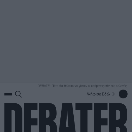
ΑΝΑΖΗΤΗΣΗ
DEBATE: Πότε θα θέλατε να γίνουν οι επόμενες εθνικές εκλογές;
Ψήφισε Εδώ