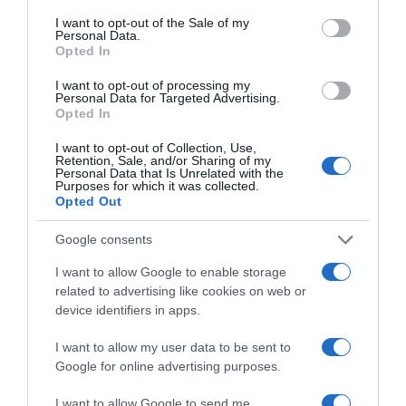
consent section.
I want to opt-out of the Sale of my
Personal Data.
Opted In
I want to opt-out of processing my
Personal Data for Targeted Advertising.
Opted In
I want to opt-out of Collection, Use,
Retention, Sale, and/or Sharing of my
ΕΛΛΑΔΑ
Personal Data that Is Unrelated with the
Purposes for which it was collected.
“Αδέσποτα κορμιά”: Αντιφασιστική
Opted Out
συγκέντρωση έξω από το “Ολύμπιον” παρά
την απαγόρευση της ΕΛΑΣ
Google consents
Στο πλαίσιο της προβολής του ντοκιμαντέρ
I want to allow Google to enable storage
«Αδέσποτα Κορμιά» που έχει προκαλέσει σφοδρές
related to advertising like cookies on web or
αντιδράσεις
device identifiers in apps.
12.03.2024 - 21:41
I want to allow my user data to be sent to
Google for online advertising purposes.
I want to allow Google to send me