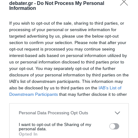
debater.gr -
Do Not Process My Personal
Information
If you wish to opt-out of the sale, sharing to third parties, or
ΕΛΛΑΔΑ
processing of your personal or sensitive information for
Θεσσαλονίκη: Ολοκληρώθηκε η
targeted advertising by us, please use the below opt-out
αντιφασιστική πορεία για τα 12 χρόνια από τη
section to confirm your selection. Please note that after your
opt-out request is processed you may continue seeing
δολοφονία του Παύλου Φύσσα (εικόνες και
interest-based ads based on personal information utilized by
βίντεο)
us or personal information disclosed to third parties prior to
your opt-out. You may separately opt-out of the further
Στην κινητοποίηση συμμετείχαν φοιτητές,
disclosure of your personal information by third parties on the
συλλογικότητες και αντιεξουσιαστές
IAB’s list of downstream participants. This information may
18.09.2025 - 20:58
also be disclosed by us to third parties on the
IAB’s List of
Downstream Participants
that may further disclose it to other
third parties.
Please note that this website/app uses one or more Google
Personal Data Processing Opt Outs
services and may gather and store information including but
not limited to your visit or usage behaviour. You may click to
I want to opt-out of the Sharing of my
personal data.
grant or deny consent to Google and its third-party tags to
Opted In
use your data for below specified purposes in below Google