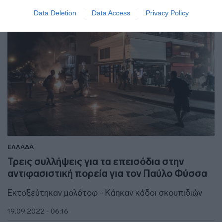
Data Deletion
Data Access
Privacy Policy
ΕΛΛΑΔΑ
Τρεις συλλήψεις για τα επεισόδια στην
αντιφασιστική πορεία για τον Παύλο Φύσσα
Εκτοξεύτηκαν μολότοφ - Κάηκαν κάδοι σκουπιδιών
19.09.2022 - 06:16