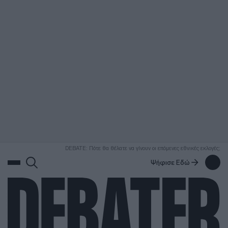
ΑΝΑΖΗΤΗΣΗ
DEBATE: Πότε θα θέλατε να γίνουν οι επόμενες εθνικές εκλογές;
Ψήφισε Εδώ