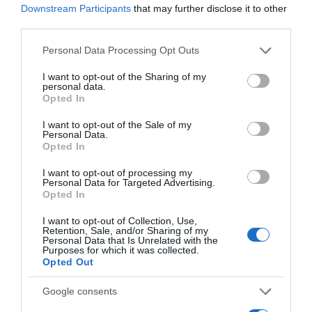
Downstream Participants
that may further disclose it to other
third parties.
ΠΑΡΑΠΟΛΙΤΙΚΑ
Please note that this website/app uses one or more Google
Personal Data Processing Opt Outs
Ξεσπάει ο σύζυγος της Φώφης Γεννηματά –
services and may gather and store information including but
“Θα ήθελα να δω ανακοίνωση ΚΙΝΑΛ για την
not limited to your visit or usage behaviour. You may click to
I want to opt-out of the Sharing of my
personal data.
κακοποίηση των γυναικών”
grant or deny consent to Google and its third-party tags to
Opted In
use your data for below specified purposes in below Google
Τι έγραψε σε μία ανάρτηση "κόλαφο" στο Facebook
consent section.
I want to opt-out of the Sale of my
Personal Data.
16.01.2022 - 19:36
Opted In
I want to opt-out of processing my
Personal Data for Targeted Advertising.
Opted In
I want to opt-out of Collection, Use,
Retention, Sale, and/or Sharing of my
Personal Data that Is Unrelated with the
Purposes for which it was collected.
Opted Out
Google consents