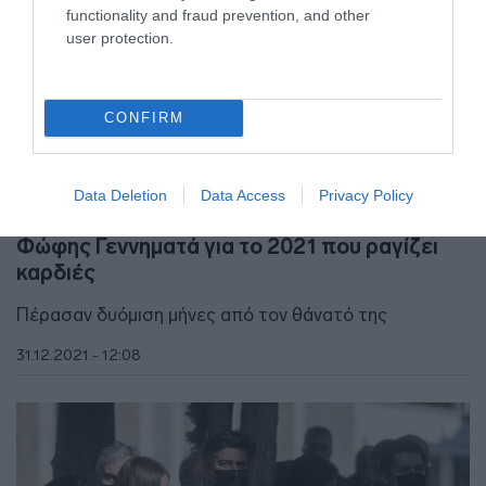
functionality and fraud prevention, and other
user protection.
CONFIRM
ΕΛΛΑΔΑ
Data Deletion
Data Access
Privacy Policy
Το συγκινητικό μήνυμα του συζύγου της
Φώφης Γεννηματά για το 2021 που ραγίζει
καρδιές
Πέρασαν δυόμιση μήνες από τον θάνατό της
31.12.2021 - 12:08