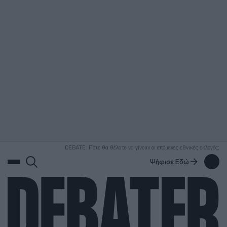
ΑΝΑΖΗΤΗΣΗ
DEBATE: Πότε θα θέλατε να γίνουν οι επόμενες εθνικές εκλογές;
Ψήφισε Εδώ