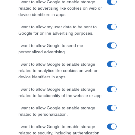
I want to allow Google to enable storage
related to advertising like cookies on web or
device identifiers in apps.
I want to allow my user data to be sent to
ΕΛΛΑΔΑ
Google for online advertising purposes.
Συγκλονίζει ο Ανδρέας Τσούνης – “Σαν
I want to allow Google to send me
σήμερα γιορτάζαμε τη γιορτή της Φώφης με
personalized advertising.
ευχάριστα τραγούδια, παρέα και μουσική”
I want to allow Google to enable storage
Η αφιέρωση στη σύζυγό του με στίχους του Γκάτσου
related to analytics like cookies on web or
με αφορμή την ονομαστική της εορτή
device identifiers in apps.
06.01.2022 - 07:08
I want to allow Google to enable storage
related to functionality of the website or app.
I want to allow Google to enable storage
related to personalization.
I want to allow Google to enable storage
related to security, including authentication