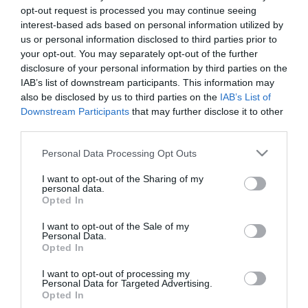
opt-out request is processed you may continue seeing
interest-based ads based on personal information utilized by
us or personal information disclosed to third parties prior to
your opt-out. You may separately opt-out of the further
ΕΛΛΑΔΑ
disclosure of your personal information by third parties on the
Στο νοσοκομείο ο Ανδρέας Καραγιάννης –
IAB’s list of downstream participants. This information may
Τον χτύπησε μηχανή (Βίντεο)
also be disclosed by us to third parties on the
IAB’s List of
Downstream Participants
that may further disclose it to other
Τι ανέφερε σε δήλωσή του
third parties.
05.06.2025 - 20:57
Please note that this website/app uses one or more Google
Personal Data Processing Opt Outs
services and may gather and store information including but
not limited to your visit or usage behaviour. You may click to
I want to opt-out of the Sharing of my
personal data.
grant or deny consent to Google and its third-party tags to
Opted In
use your data for below specified purposes in below Google
consent section.
I want to opt-out of the Sale of my
Personal Data.
Opted In
I want to opt-out of processing my
Personal Data for Targeted Advertising.
Opted In