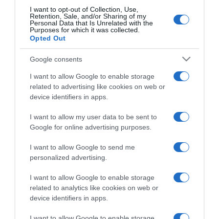
I want to opt-out of Collection, Use,
Retention, Sale, and/or Sharing of my
Personal Data that Is Unrelated with the
Purposes for which it was collected.
Opted Out
ΕΛΛΑΔΑ
Google consents
Ένταση μεταξύ Τατσόπουλου και Καραγιάννη
I want to allow Google to enable storage
– «Μου πέταξε εικόνα της Παναγίας στο
related to advertising like cookies on web or
κεφάλι» λέει ο δεύτερος
device identifiers in apps.
Ένταση επικράτησε στην παρουσίαση του βιβλίου του
I want to allow my user data to be sent to
Πέτρου Τατσόπουλου όταν εμφανίστηκε ο Ανδρέας
Google for online advertising purposes.
Καραγιάννης το βράδυ της Δευτέρας 11/11.
Συγκεκριμένα, όλα συνέβησαν στην παρουσίαση του
I want to allow Google to send me
βιβλίου «Το Παιδί του Διαβόλου» στον «Ιανό», με τον
personalized advertising.
Πέτρο Τατσόπουλο να βλέπει τον Ανδρέα Καραγιάννη
και να του λέει: «Ανδρέα, τα 15 λεπτά δημοσιότητας
I want to allow Google to enable storage
τα έχεις αποσπάσει. Όχι στη […]
related to analytics like cookies on web or
device identifiers in apps.
11.11.2024 - 23:59
I want to allow Google to enable storage