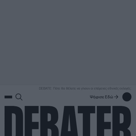
ΑΝΑΖΗΤΗΣΗ
DEBATE: Πότε θα θέλατε να γίνουν οι επόμενες εθνικές εκλογές;
Ψήφισε Εδώ