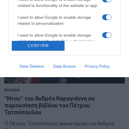
related to functionality of the website or app.
I want to allow Google to enable storage
related to personalization.
I want to allow Google to enable storage
related to security, including authentication
CONFIRM
functionality and fraud prevention, and other
user protection.
Data Deletion
Data Access
Privacy Policy
ΕΛΛΑΔΑ
“Ντου” του Ανδρέα Καραγιάννη σε
παρουσίαση βιβλίου του Πέτρου
Τατσόπουλου
Ο Πέτρος Τατσόπουλος χαρακτήρισε τον Ανδρέα