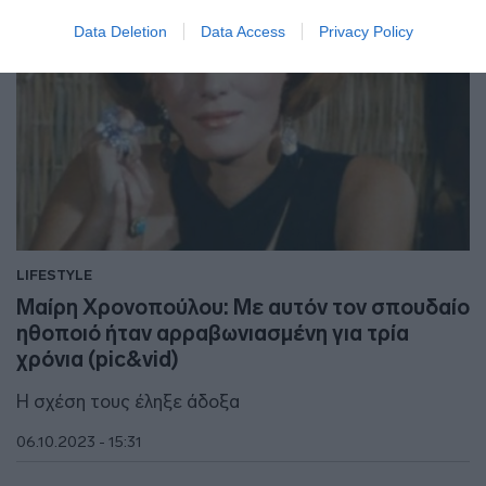
Data Deletion
Data Access
Privacy Policy
LIFESTYLE
Μαίρη Χρονοπούλου: Με αυτόν τον σπουδαίο
ηθοποιό ήταν αρραβωνιασμένη για τρία
χρόνια (pic&vid)
Η σχέση τους έληξε άδοξα
06.10.2023 - 15:31