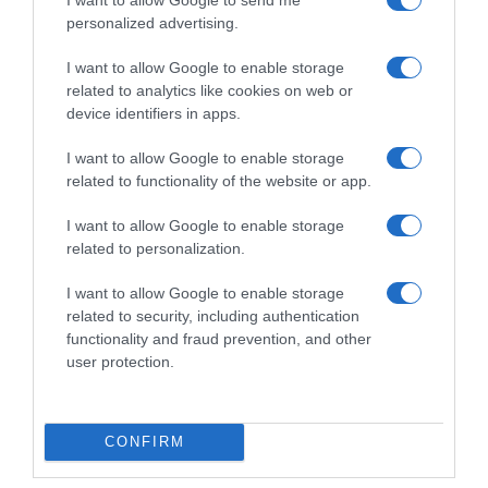
personalized advertising.
I want to allow Google to enable storage
related to analytics like cookies on web or
device identifiers in apps.
I want to allow Google to enable storage
related to functionality of the website or app.
I want to allow Google to enable storage
related to personalization.
LIFESTYLE
Ανδρέας Μπάρκουλης: Πώς είναι και τι κάνει
I want to allow Google to enable storage
σήμερα ο άγνωστος γιος του (pics)
related to security, including authentication
functionality and fraud prevention, and other
Είχε αποκτήσει τρία παιδιά
user protection.
20.12.2023 - 21:30
CONFIRM