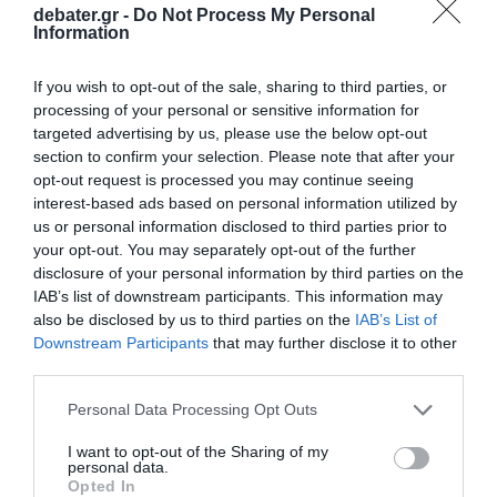
debater.gr -
Do Not Process My Personal
Information
If you wish to opt-out of the sale, sharing to third parties, or
processing of your personal or sensitive information for
targeted advertising by us, please use the below opt-out
LIFESTYLE
section to confirm your selection. Please note that after your
Ανδρέας Μπάρκουλης: Στο νοσοκομείο η
opt-out request is processed you may continue seeing
interest-based ads based on personal information utilized by
σύζυγός του, Μαίρη – Τι συνέβη;
us or personal information disclosed to third parties prior to
your opt-out. You may separately opt-out of the further
Μια νέα δοκιμασία για την Μαίρη Μπάρκουλη
disclosure of your personal information by third parties on the
25.11.2024 - 16:05
IAB’s list of downstream participants. This information may
also be disclosed by us to third parties on the
IAB’s List of
Downstream Participants
that may further disclose it to other
third parties.
Please note that this website/app uses one or more Google
Personal Data Processing Opt Outs
services and may gather and store information including but
not limited to your visit or usage behaviour. You may click to
I want to opt-out of the Sharing of my
personal data.
grant or deny consent to Google and its third-party tags to
Opted In