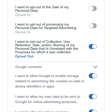
use your data for below specified purposes in below Google
consent section.
I want to opt-out of the Sale of my
Personal Data.
Opted In
I want to opt-out of processing my
Personal Data for Targeted Advertising.
Opted In
LIFESTYLE
I want to opt-out of Collection, Use,
Retention, Sale, and/or Sharing of my
Ανδρέας Μπάρκουλης – Το συγκινητικό
Personal Data that Is Unrelated with the
Purposes for which it was collected.
μήνυμα του γιου του για τα οκτώ χρόνια από
Opted Out
τον θάνατό του
Google consents
Άφησε πίσω του ένα ανεξίτηλο σημάδι στο ελληνικό
θέατρο και κινηματογράφο
I want to allow Google to enable storage
related to advertising like cookies on web or
23.08.2024 - 16:07
device identifiers in apps.
I want to allow my user data to be sent to
Google for online advertising purposes.
I want to allow Google to send me