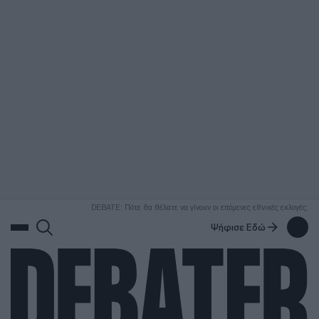
ΑΝΑΖΗΤΗΣΗ
DEBATE: Πότε θα θέλατε να γίνουν οι επόμενες εθνικές εκλογές;
Ψήφισε Εδώ