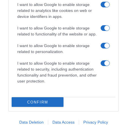
I want to allow Google to enable storage
related to analytics like cookies on web or
device identifiers in apps.
I want to allow Google to enable storage
ΟΙΚΟΝΟΜΙΑ
related to functionality of the website or app.
Έρχεται διορθωτική ΚΥΑ για το “καλάθι του
νοικοκυριού” – Τι αλλάζει (pics&vid)
I want to allow Google to enable storage
related to personalization.
Τι προανήγγειλε ο Άδωνις Γεωργιάδης
I want to allow Google to enable storage
06.11.2022 - 10:36
related to security, including authentication
functionality and fraud prevention, and other
user protection.
CONFIRM
Data Deletion
Data Access
Privacy Policy