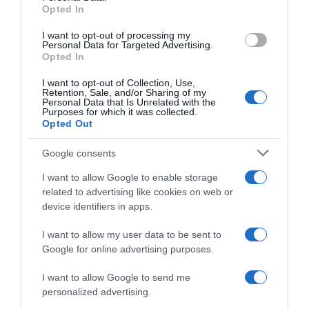
Opted In
I want to opt-out of processing my
ΟΙΚΟΝΟΜΙΑ
Personal Data for Targeted Advertising.
Opted In
Ψηφίστηκε η τροπολογία για την επαρκή
σήμανση των προϊόντων στο “Καλάθι του
I want to opt-out of Collection, Use,
νοικοκυριού”
Retention, Sale, and/or Sharing of my
Personal Data that Is Unrelated with the
Purposes for which it was collected.
Ποιοι ήταν υπέρ και ποιοι κατά
Opted Out
10.11.2022 - 18:32
Google consents
I want to allow Google to enable storage
related to advertising like cookies on web or
device identifiers in apps.
I want to allow my user data to be sent to
Google for online advertising purposes.
I want to allow Google to send me
personalized advertising.