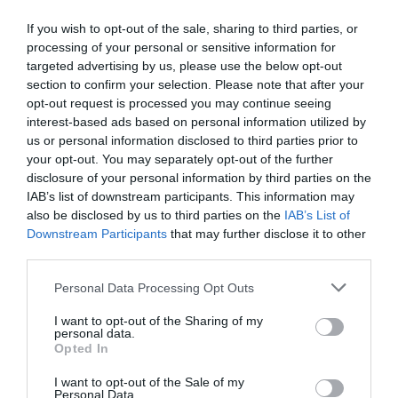
ΟΙΚΟΝΟΜΙΑ
If you wish to opt-out of the sale, sharing to third parties, or
Τι προβλέπει η τροπολογία για τη σήμανση
processing of your personal or sensitive information for
στο “καλάθι του νοικοκυριού” που ψηφίστηκε
targeted advertising by us, please use the below opt-out
στη Βουλή
section to confirm your selection. Please note that after your
opt-out request is processed you may continue seeing
Αναλυτικά όσα αναφέρει
interest-based ads based on personal information utilized by
us or personal information disclosed to third parties prior to
10.11.2022 - 19:36
your opt-out. You may separately opt-out of the further
disclosure of your personal information by third parties on the
IAB’s list of downstream participants. This information may
also be disclosed by us to third parties on the
IAB’s List of
Downstream Participants
that may further disclose it to other
third parties.
Please note that this website/app uses one or more Google
Personal Data Processing Opt Outs
services and may gather and store information including but
not limited to your visit or usage behaviour. You may click to
I want to opt-out of the Sharing of my
personal data.
grant or deny consent to Google and its third-party tags to
Opted In
use your data for below specified purposes in below Google
consent section.
I want to opt-out of the Sale of my
Personal Data.