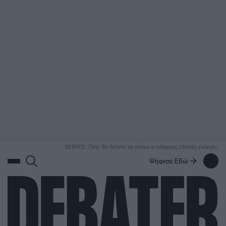
ΑΝΑΖΗΤΗΣΗ
DEBATE: Πότε θα θέλατε να γίνουν οι επόμενες εθνικές εκλογές;
Ψήφισε Εδώ